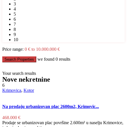
3
4
5
6
7
8
9
10
Price range:
0 € to 10.000.000 €
we found
0
results
Search Properties
Your search results
Nove nekretnine
6
Krimovica
,
Kotor
Na prodaju urbanizovan plac 2600m2, Krimovic...
468.000 €
Prodaje se urbanizovan plac površine 2.600m² u naselju Krimovice,