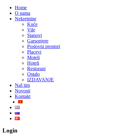
Home
O nama
Nekretnine
Kuće
Vile
Stanovi
Garsonjere
Poslovni prostori
Placevi
Moteli
Hoteli
Restorani
Ostalo
IZDAVANJE
Naš tim
Novosti
Kontakt
Login