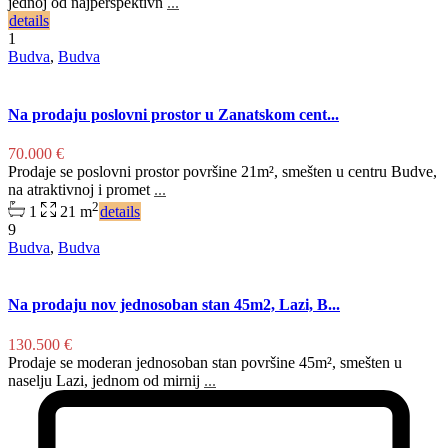
jednoj od najperspektivn
...
details
1
Budva
,
Budva
Na prodaju poslovni prostor u Zanatskom cent...
70.000 €
Prodaje se poslovni prostor površine 21m², smešten u centru Budve,
na atraktivnoj i promet
...
2
1
21 m
details
9
Budva
,
Budva
Na prodaju nov jednosoban stan 45m2, Lazi, B...
130.500 €
Prodaje se moderan jednosoban stan površine 45m², smešten u
naselju Lazi, jednom od mirnij
...