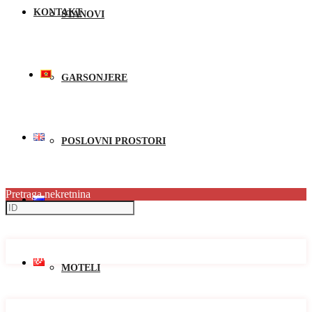
KONTAKT
STANOVI
GARSONJERE
POSLOVNI PROSTORI
Pretraga nekretnina
PLACEVI
Države
Države
Montenegro
MOTELI
Gradovi
Gradovi