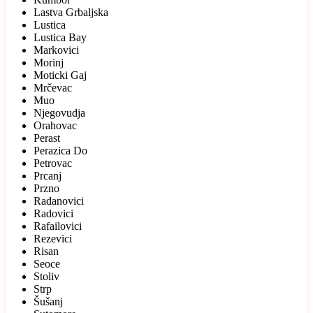
Lastva Grbaljska
Lustica
Lustica Bay
Markovici
Morinj
Moticki Gaj
Mrčevac
Muo
Njegovudja
Orahovac
Perast
Perazica Do
Petrovac
Prcanj
Przno
Radanovici
Radovici
Rafailovici
Rezevici
Risan
Seoce
Stoliv
Strp
Šušanj