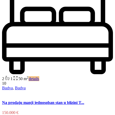
2
2
1
50 m
details
10
Budva
,
Budva
Na prodaju manji jednosoban stan u blizini T...
150.000 €