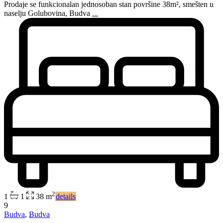
Prodaje se funkcionalan jednosoban stan površine 38m², smešten u
naselju Golubovina, Budva
...
2
1
1
38 m
details
9
Budva
,
Budva