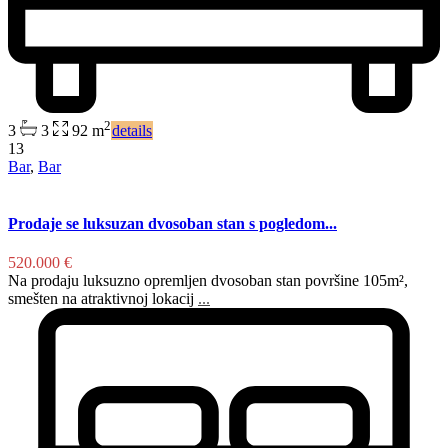
2
3
3
92 m
details
13
Bar
,
Bar
Prodaje se luksuzan dvosoban stan s pogledom...
520.000 €
Na prodaju luksuzno opremljen dvosoban stan površine 105m²,
smešten na atraktivnoj lokacij
...