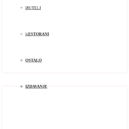
Bar
Boka Kotorska
HOTELI
Budva
Cetinje
Danilovgrad
Herceg Novi
Kolasin
RESTORANI
Kotor
Niksic
Pluzine
Podgorica
Tivat
OSTALO
Žabljak
Zlatibor
Oblast
IZDAVANJE
Oblast
Baosici
Bar
Becici
Bijela
Blizikuce
Budva
Buljarica