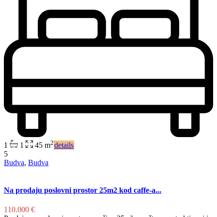
2
1
1
45 m
details
5
Budva
,
Budva
Na prodaju poslovni prostor 25m2 kod caffe-a...
110.000 €