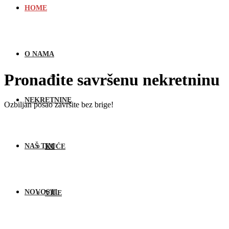
HOME
O NAMA
Pronađite savršenu nekretninu
NEKRETNINE
Ozbiljan posao završite bez brige!
NAŠ TIM
KUĆE
NOVOSTI
VILE