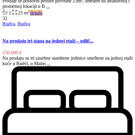
Prodaje se poslovni prostor površine 25m², smešten na atraktivnoj i
prometnoj lokaciji u B
...
2
1
25 m
details
32
Budva
,
Budva
Na prodaju tri stana na jednoj etaži – odlič...
250.000 €
Na prodaju su tri zasebne stambene jedinice smeštene na jednoj etaži
kuće u Budvi, u Mains
...