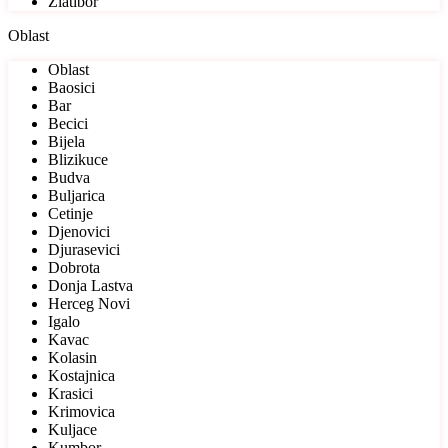
Zlatibor
Oblast
Oblast
Baosici
Bar
Becici
Bijela
Blizikuce
Budva
Buljarica
Cetinje
Djenovici
Djurasevici
Dobrota
Donja Lastva
Herceg Novi
Igalo
Kavac
Kolasin
Kostajnica
Krasici
Krimovica
Kuljace
Kumbor