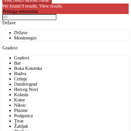
We found
0
results.
View results
Pretraga nekretnina
Države
Države
Montenegro
Gradovi
Gradovi
Bar
Boka Kotorska
Budva
Cetinje
Danilovgrad
Herceg Novi
Kolasin
Kotor
Niksic
Pluzine
Podgorica
Tivat
Žabljak