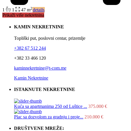
2
1
1
47 m
details
Prikaži više nekretnina
KAMIN NEKRETNINE
Topliški put, poslovni centar, prizemlje
+382 67 512 244
+382 33 466 120
kaminnekretnine@t-com.me
Kamin Nekretnine
ISTAKNUTE NEKRETNINE
Kuća sa apartmanima 250 od Luštice ...
375.000 €
Plac sa dozvolom za gradnju i proje...
210.000 €
DRUŠTVENE MREŽE: