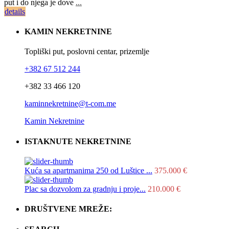
put i do njega je dove
...
details
KAMIN NEKRETNINE
Topliški put, poslovni centar, prizemlje
+382 67 512 244
+382 33 466 120
kaminnekretnine@t-com.me
Kamin Nekretnine
ISTAKNUTE NEKRETNINE
Kuća sa apartmanima 250 od Luštice ...
375.000 €
Plac sa dozvolom za gradnju i proje...
210.000 €
DRUŠTVENE MREŽE: