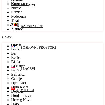
Kotor
KONTAKT
STANOVI
Niksic
Pluzine
Podgorica
Tivat
Žabljak
GARSONJERE
Zlatibor
Oblast
Oblast
POSLOVNI PROSTORI
Baosici
Bar
Becici
Bijela
Blizikuce
PLACEVI
Budva
Buljarica
Cetinje
Djenovici
Djurasevici
MOTELI
Dobrota
Donja Lastva
Herceg Novi
Igalo