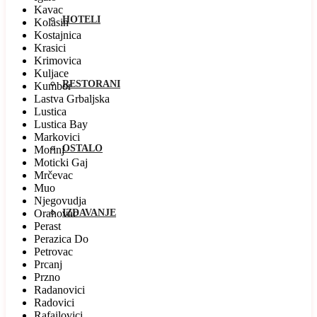
Kavac
HOTELI
Kolasin
Kostajnica
Krasici
Krimovica
Kuljace
RESTORANI
Kumbor
Lastva Grbaljska
Lustica
Lustica Bay
Markovici
OSTALO
Morinj
Moticki Gaj
Mrčevac
Muo
Njegovudja
Orahovac
IZDAVANJE
Perast
Perazica Do
Petrovac
Prcanj
Przno
Radanovici
Radovici
Rafailovici