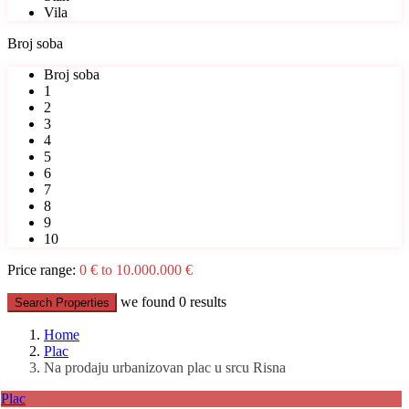
Vila
Broj soba
Broj soba
1
2
3
4
5
6
7
8
9
10
Price range:
0 € to 10.000.000 €
we found
0
results
Search Properties
Home
Plac
Na prodaju urbanizovan plac u srcu Risna
Plac