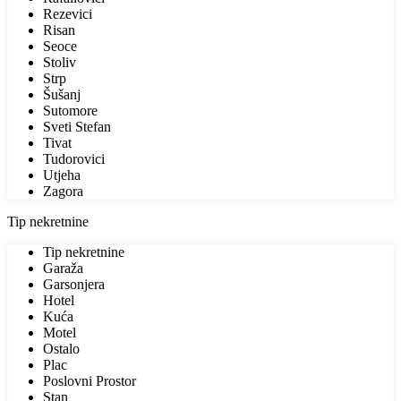
Rezevici
Risan
Seoce
Stoliv
Strp
Šušanj
Sutomore
Sveti Stefan
Tivat
Tudorovici
Utjeha
Zagora
Tip nekretnine
Tip nekretnine
Garaža
Garsonjera
Hotel
Kuća
Motel
Ostalo
Plac
Poslovni Prostor
Stan