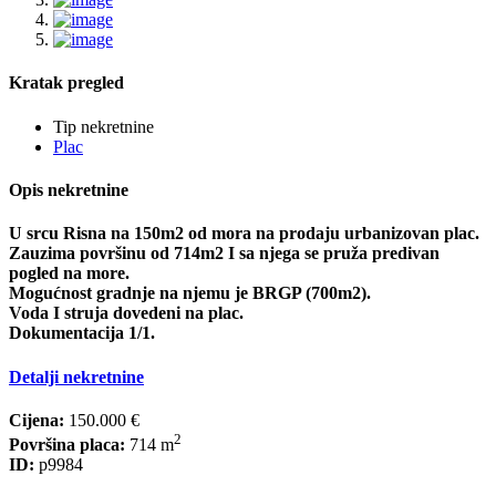
Kratak pregled
Tip nekretnine
Plac
Opis nekretnine
U srcu Risna na 150m2 od mora na prodaju urbanizovan plac.
Zauzima površinu od 714m2 I sa njega se pruža predivan
pogled na more.
Mogućnost gradnje na njemu je BRGP (700m2).
Voda I struja dovedeni na plac.
Dokumentacija 1/1.
Detalji nekretnine
Cijena:
150.000 €
2
Površina placa:
714 m
ID:
p9984