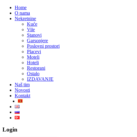
Home
O nama
Nekretnine
Kuće
Vile
Stanovi
Garsonjere
Poslovni prostori
Placevi
Moteli
Hoteli
Restorani
Ostalo
IZDAVANJE
Naš tim
Novosti
Kontakt
Login