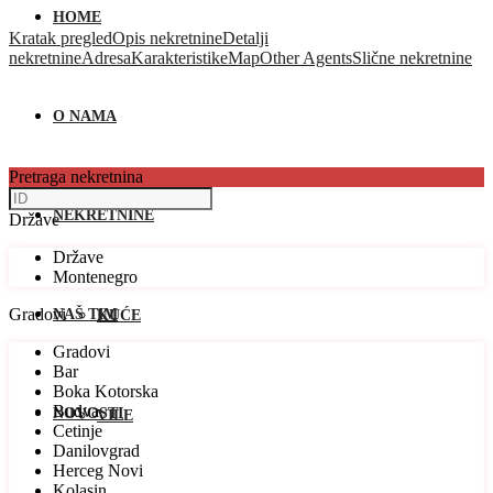
HOME
Kratak pregled
Opis nekretnine
Detalji
nekretnine
Adresa
Karakteristike
Map
Other Agents
Slične nekretnine
O NAMA
Pretraga nekretnina
NEKRETNINE
Države
Države
Montenegro
Gradovi
NAŠ TIM
KUĆE
Gradovi
Bar
Boka Kotorska
Budva
NOVOSTI
VILE
Cetinje
Danilovgrad
Herceg Novi
Kolasin