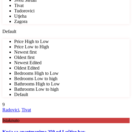
Sveti Stefan
Tivat
Tudorovici
Utjeha
Zagora
Default
Price High to Low
Price Low to High
Newest first
Oldest first
Newest Edited
Oldest Edited
Bedrooms High to Low
Bedrooms Low to high
Bathrooms High to Low
Bathrooms Low to high
Default
9
Radovici
,
Tivat
Istaknuto
Kuća sa apartmanima 250 od Luštice bay