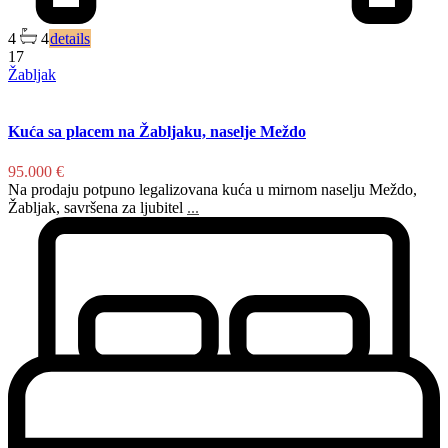
4
4
details
17
Žabljak
Kuća sa placem na Žabljaku, naselje Meždo
95.000 €
Na prodaju potpuno legalizovana kuća u mirnom naselju Meždo,
Žabljak, savršena za ljubitel
...