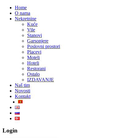
Home
O nama
Nekretnine
Kuće
Vile
Stanovi
Garsonjere
Poslovni prostori
Placevi
Moteli
Hoteli
Restorani
Ostalo
IZDAVANJE
Naš tim
Novosti
Kontakt
Login