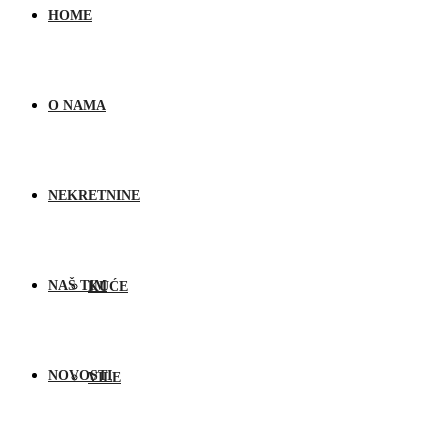
HOME
O NAMA
NEKRETNINE
NAŠ TIM
KUĆE
NOVOSTI
VILE