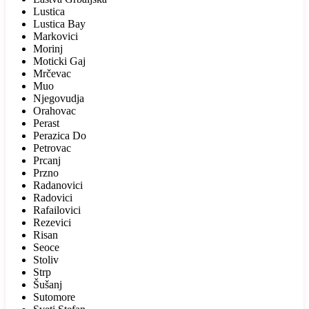
Lustica
Lustica Bay
Markovici
Morinj
Moticki Gaj
Mrčevac
Muo
Njegovudja
Orahovac
Perast
Perazica Do
Petrovac
Prcanj
Przno
Radanovici
Radovici
Rafailovici
Rezevici
Risan
Seoce
Stoliv
Strp
Šušanj
Sutomore