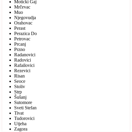
Moticki Gaj
Mrčevac
Muo
Njegovudja
Orahovac
Perast
Perazica Do
Petrovac
Prcanj
Przno
Radanovici
Radovici
Rafailovici
Rezevici
Risan
Seoce
Stoliv
Strp
Šušanj
Sutomore
Sveti Stefan
Tivat
Tudorovici
Utjeha
Zagora