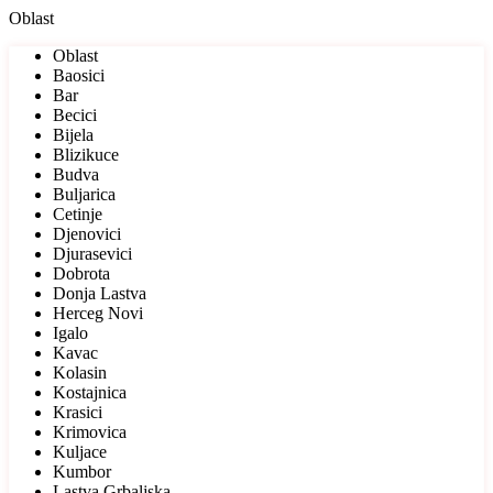
Oblast
Oblast
Baosici
Bar
Becici
Bijela
Blizikuce
Budva
Buljarica
Cetinje
Djenovici
Djurasevici
Dobrota
Donja Lastva
Herceg Novi
Igalo
Kavac
Kolasin
Kostajnica
Krasici
Krimovica
Kuljace
Kumbor
Lastva Grbaljska