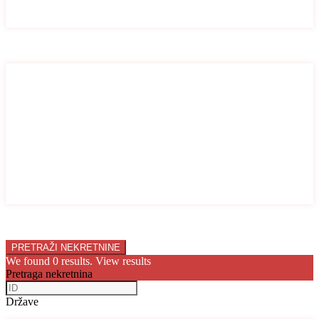
Stan
Vila
Broj soba
Broj soba
1
2
3
4
5
6
7
8
9
10
Price range:
0 € to 10.000.000 €
We found
0
results.
View results
Pretraga nekretnina
Države