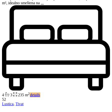
m², idealno smeštena na
...
2
4
3
235 m
details
52
Lustica
,
Tivat