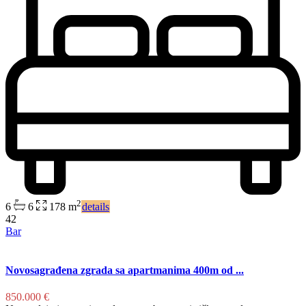
2
6
6
178 m
details
42
Bar
Novosagrađena zgrada sa apartmanima 400m od ...
850.000 €