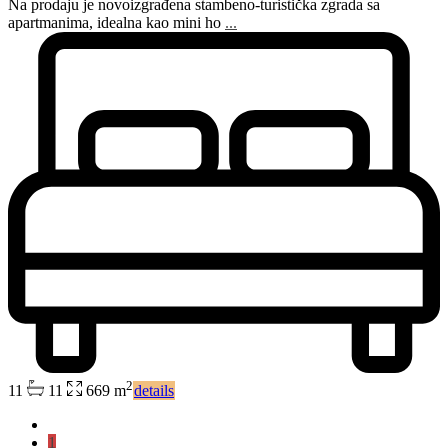
Na prodaju je novoizgrađena stambeno-turistička zgrada sa
apartmanima, idealna kao mini ho
...
2
11
11
669 m
details
1