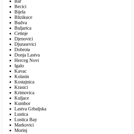
Bar
Becici
Bijela
Blizikuce
Budva
Buljarica
Cetinje
Djenovici
Djurasevici
Dobrota
Donja Lastva
Herceg Novi
Igalo
Kavac
Kolasin
Kostajnica
Krasici
Krimovica
Kuljace
Kumbor
Lastva Grbaljska
Lustica
Lustica Bay
Markovici
Morinj