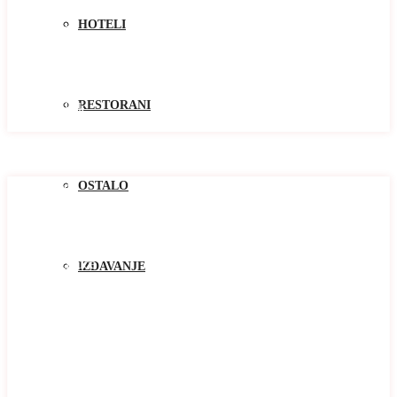
Kolasin
HOTELI
Kotor
Niksic
Pluzine
Podgorica
Tivat
RESTORANI
Žabljak
Zlatibor
Oblast
Oblast
OSTALO
Baosici
Bar
Becici
Bijela
Blizikuce
IZDAVANJE
Budva
Buljarica
Cetinje
Djenovici
Djurasevici
Dobrota
Donja Lastva
Herceg Novi