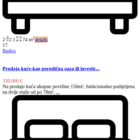
2
2
1
74 m
details
17
Budva
Prodaja kuće-kao porodična oaza ili investic...
330.000 €
Na prodaju kuća ukupne površine 156m², funkcionalno podijeljena
na dvije etaže od po 78m²,
...