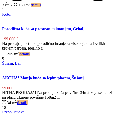
2
3
2
150 m
details
1
Kotor
Porodična kuća sa prostranim imanjem, Grbalj...
199.000 €
Na prodaju prostrano porodično imanje sa više objekata i velikim
brojem parcela, idealno z
...
2
205 m
details
9
Šušanj
,
Bar
AKCIJA! Manja kuća sa lepim placem, Šušanj,...
59.000 €
HITNA PRODAJA! Na prodaju kuća površine 34m2 koja se nalazi
na placu ukupne površine 158m2
...
2
34 m
details
18
Przno
,
Budva