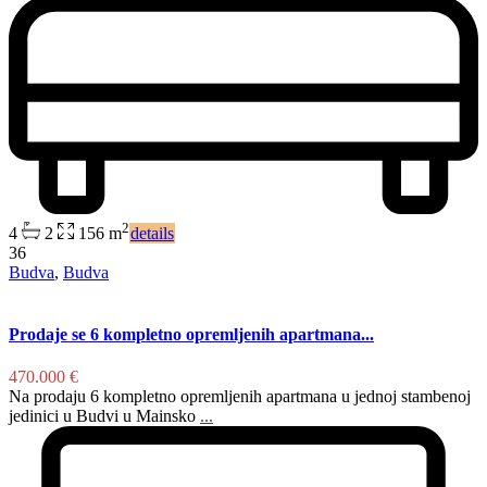
2
4
2
156 m
details
36
Budva
,
Budva
Prodaje se 6 kompletno opremljenih apartmana...
470.000 €
Na prodaju 6 kompletno opremljenih apartmana u jednoj stambenoj
jedinici u Budvi u Mainsko
...