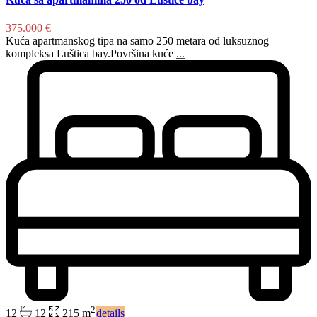
375.000 €
Kuća apartmanskog tipa na samo 250 metara od luksuznog
kompleksa Luštica bay.Površina kuće
...
2
12
12
215 m
details