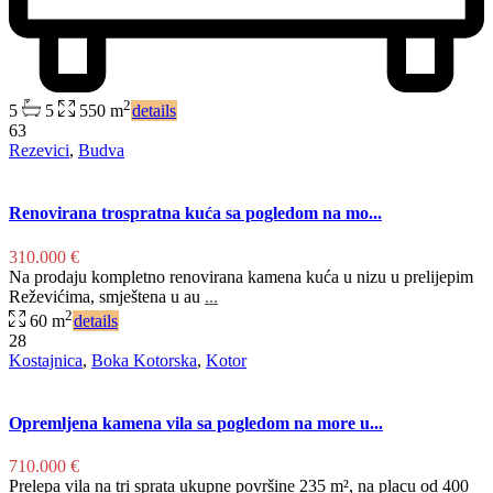
2
5
5
550 m
details
63
Rezevici
,
Budva
Renovirana trospratna kuća sa pogledom na mo...
310.000 €
Na prodaju kompletno renovirana kamena kuća u nizu u prelijepim
Reževićima, smještena u au
...
2
60 m
details
28
Kostajnica
,
Boka Kotorska
,
Kotor
Opremljena kamena vila sa pogledom na more u...
710.000 €
Prelepa vila na tri sprata ukupne površine 235 m², na placu od 400