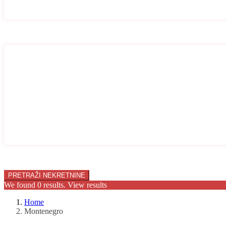
Stan
Vila
Broj soba
Broj soba
1
2
3
4
5
6
7
8
9
10
Price range:
0 € to 10.000.000 €
We found
0
results.
View results
Home
Montenegro