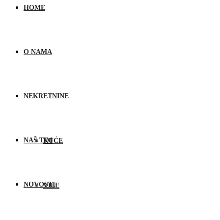
HOME
O NAMA
NEKRETNINE
NAŠ TIM
KUĆE
NOVOSTI
VILE