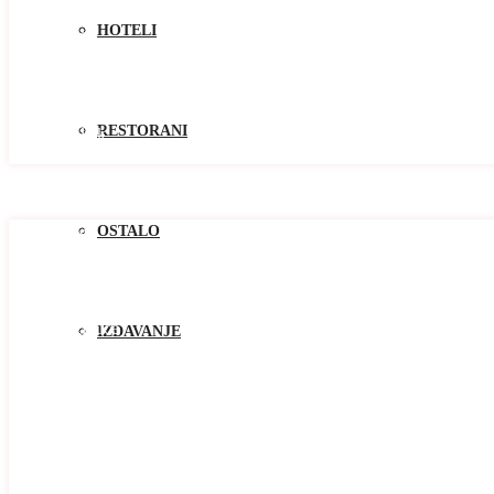
Kolasin
HOTELI
Kotor
Niksic
Pluzine
Podgorica
Tivat
RESTORANI
Žabljak
Zlatibor
Oblast
Oblast
OSTALO
Baosici
Bar
Becici
Bijela
Blizikuce
IZDAVANJE
Budva
Buljarica
Cetinje
Djenovici
Djurasevici
Dobrota
Donja Lastva
Herceg Novi