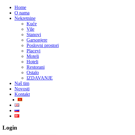
Home
O nama
Nekretnine
Kuće
Vile
Stanovi
Garsonjere
Poslovni prostori
Placevi
Moteli
Hoteli
Restorani
Ostalo
IZDAVANJE
Naš tim
Novosti
Kontakt
Login