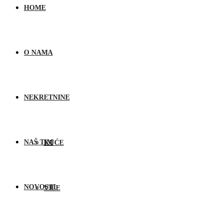
HOME
O NAMA
NEKRETNINE
NAŠ TIM
KUĆE
NOVOSTI
VILE