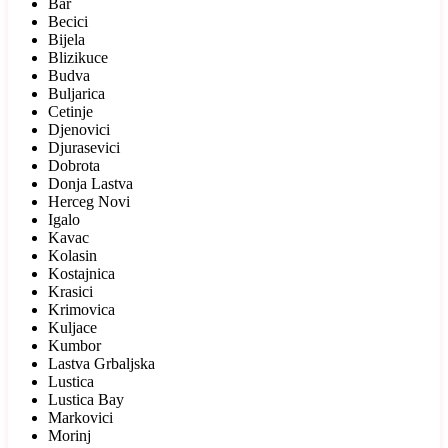
Bar
Becici
Bijela
Blizikuce
Budva
Buljarica
Cetinje
Djenovici
Djurasevici
Dobrota
Donja Lastva
Herceg Novi
Igalo
Kavac
Kolasin
Kostajnica
Krasici
Krimovica
Kuljace
Kumbor
Lastva Grbaljska
Lustica
Lustica Bay
Markovici
Morinj