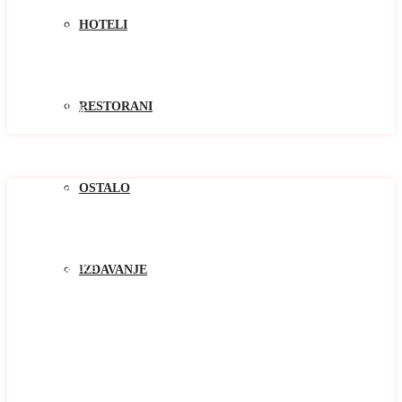
Kolasin
HOTELI
Kotor
Niksic
Pluzine
Podgorica
Tivat
RESTORANI
Žabljak
Zlatibor
Oblast
Oblast
OSTALO
Baosici
Bar
Becici
Bijela
Blizikuce
IZDAVANJE
Budva
Buljarica
Cetinje
Djenovici
Djurasevici
Dobrota
Donja Lastva
Herceg Novi