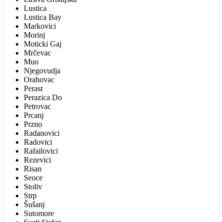
Lustica
Lustica Bay
Markovici
Morinj
Moticki Gaj
Mrčevac
Muo
Njegovudja
Orahovac
Perast
Perazica Do
Petrovac
Prcanj
Przno
Radanovici
Radovici
Rafailovici
Rezevici
Risan
Seoce
Stoliv
Strp
Šušanj
Sutomore