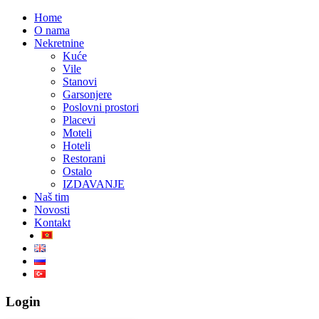
Home
O nama
Nekretnine
Kuće
Vile
Stanovi
Garsonjere
Poslovni prostori
Placevi
Moteli
Hoteli
Restorani
Ostalo
IZDAVANJE
Naš tim
Novosti
Kontakt
Login