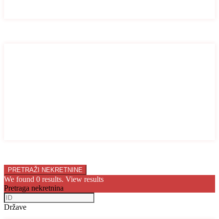
Stan
Vila
Broj soba
Broj soba
1
2
3
4
5
6
7
8
9
10
Price range:
0 € to 10.000.000 €
We found
0
results.
View results
Pretraga nekretnina
Države