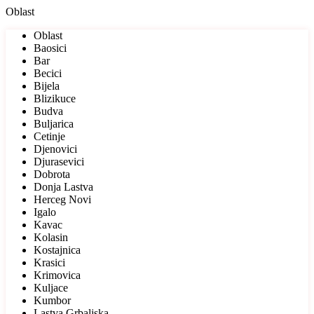
Oblast
Oblast
Baosici
Bar
Becici
Bijela
Blizikuce
Budva
Buljarica
Cetinje
Djenovici
Djurasevici
Dobrota
Donja Lastva
Herceg Novi
Igalo
Kavac
Kolasin
Kostajnica
Krasici
Krimovica
Kuljace
Kumbor
Lastva Grbaljska