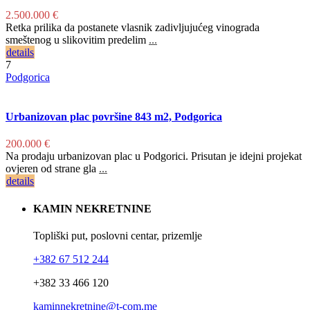
2.500.000 €
Retka prilika da postanete vlasnik zadivljujućeg vinograda
smeštenog u slikovitim predelim
...
details
7
Podgorica
Urbanizovan plac površine 843 m2, Podgorica
200.000 €
Na prodaju urbanizovan plac u Podgorici. Prisutan je idejni projekat
ovjeren od strane gla
...
details
KAMIN NEKRETNINE
Topliški put, poslovni centar, prizemlje
+382 67 512 244
+382 33 466 120
kaminnekretnine@t-com.me