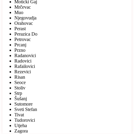
Moticki Gaj
Mrčevac
Muo
Njegovudja
Orahovac
Perast
Perazica Do
Petrovac
Prcanj
Przno
Radanovici
Radovici
Rafailovici
Rezevici
Risan
Seoce
Stoliv
Strp
Šušanj
Sutomore
Sveti Stefan
Tivat
Tudorovici
Utjeha
Zagora