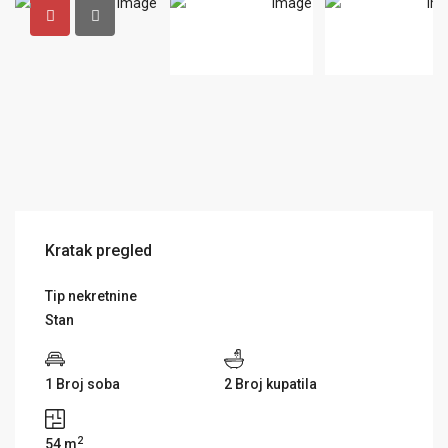
Kratak pregled
Tip nekretnine
Stan
1 Broj soba
2 Broj kupatila
2
54 m