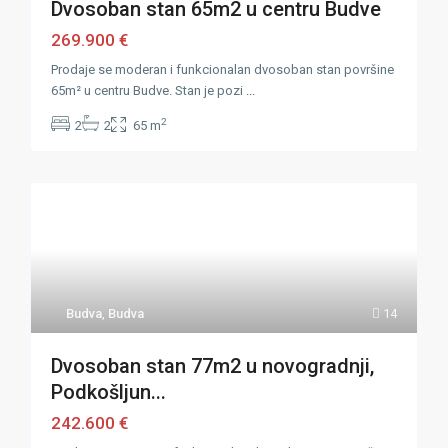
Dvosoban stan 65m2 u centru Budve
269.900 €
Prodaje se moderan i funkcionalan dvosoban stan površine
65m² u centru Budve. Stan je pozi
...
2
2
2
65 m
Budva
,
Budva
14
Dvosoban stan 77m2 u novogradnji,
Podkošljun...
242.600 €