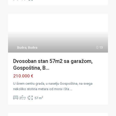
Budva
,
Budva
13
Dvosoban stan 57m2 sa garažom,
Gospoština, B...
210.000 €
U širem centru grada, u naselju Gospoština, na svega
nekoliko stotina metara od mora i Sta
...
2
2
1
57 m