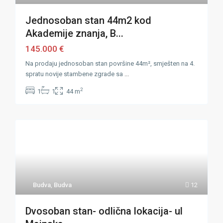
Jednosoban stan 44m2 kod
Akademije znanja, B...
145.000 €
Na prodaju jednosoban stan površine 44m², smješten na 4.
spratu novije stambene zgrade sa
...
2
1
1
44 m
Budva
,
Budva
12
Dvosoban stan- odlična lokacija- ul