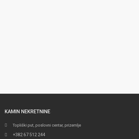
KAMIN NEKRETNINE
Topliški put, poslovni centar, prizemlje
+382 67 512 244