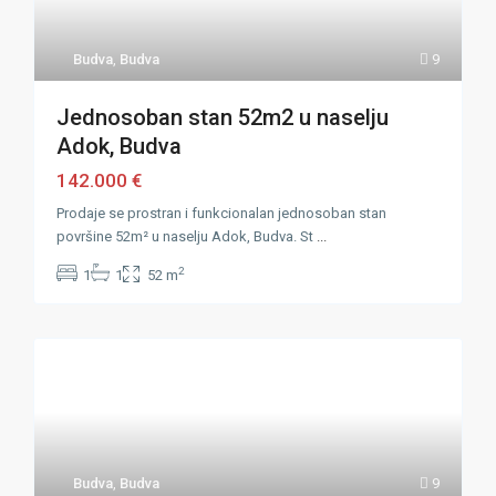
Budva
,
Budva
9
Jednosoban stan 52m2 u naselju
Adok, Budva
142.000 €
Prodaje se prostran i funkcionalan jednosoban stan
površine 52m² u naselju Adok, Budva. St
...
2
1
1
52 m
Budva
,
Budva
9