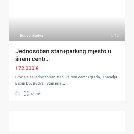
Budva
,
Budva
12
Jednosoban stan+parking mjesto u
širem centr...
172.000 €
Prodaje se jednosoban stan u širem centru grada, u naselju
Babin Do, Budva. Stan ima
...
2
1
41 m