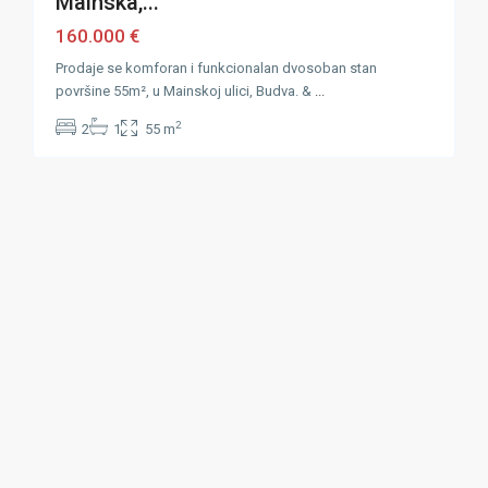
Mainska,...
160.000 €
Prodaje se komforan i funkcionalan dvosoban stan
površine 55m², u Mainskoj ulici, Budva. &
...
2
2
1
55 m