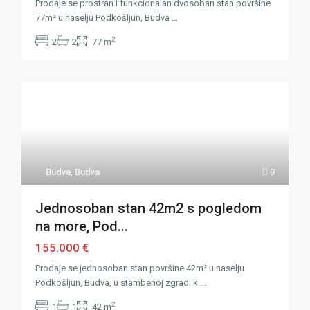
Prodaje se prostran i funkcionalan dvosoban stan površine
77m² u naselju Podkošljun, Budva
...
2
2
2
77 m
Budva
,
Budva
9
Jednosoban stan 42m2 s pogledom
na more, Pod...
155.000 €
Prodaje se jednosoban stan površine 42m² u naselju
Podkošljun, Budva, u stambenoj zgradi k
...
2
1
1
42 m