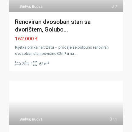
Budva
,
Budva
7
Renoviran dvosoban stan sa
dvorištem, Golubo...
162.000 €
Rijetka prilika na tržištu – prodaje se potpuno renoviran
dvosoban stan površine 62m² u na
...
2
2
1
62 m
Budva
,
Budva
11