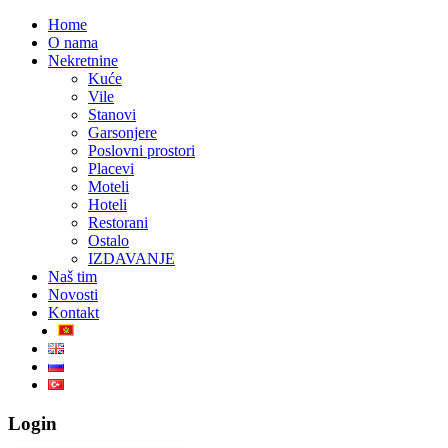
Home
O nama
Nekretnine
Kuće
Vile
Stanovi
Garsonjere
Poslovni prostori
Placevi
Moteli
Hoteli
Restorani
Ostalo
IZDAVANJE
Naš tim
Novosti
Kontakt
Login