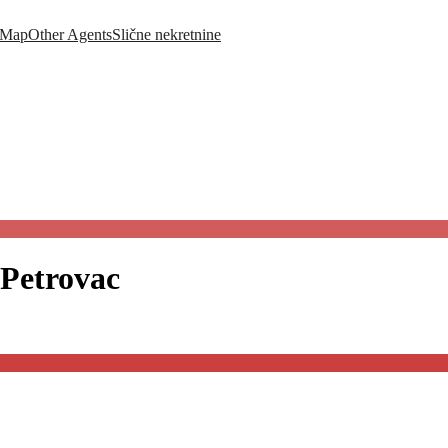
Map
Other Agents
Slične nekretnine
Petrovac