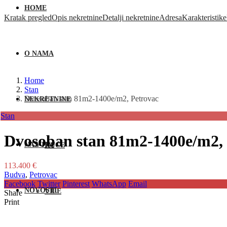
HOME
Kratak pregled
Opis nekretnine
Detalji nekretnine
Adresa
Karakteristike
O NAMA
Home
Stan
Dvosoban stan 81m2-1400e/m2, Petrovac
NEKRETNINE
Stan
Dvosoban stan 81m2-1400e/m2, 
NAŠ TIM
KUĆE
113.400 €
Budva
,
Petrovac
Facebook
Twitter
Pinterest
WhatsApp
Email
NOVOSTI
VILE
Share
Print