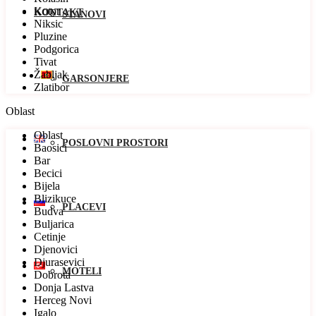
Kotor
KONTAKT
STANOVI
Niksic
Pluzine
Podgorica
Tivat
Žabljak
GARSONJERE
Zlatibor
Oblast
Oblast
POSLOVNI PROSTORI
Baosici
Bar
Becici
Bijela
Blizikuce
PLACEVI
Budva
Buljarica
Cetinje
Djenovici
Djurasevici
MOTELI
Dobrota
Donja Lastva
Herceg Novi
Igalo