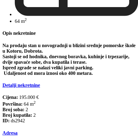
2
64 m
Opis nekretnine
Na prodaju stan u novogradnji u blizini srednje pomorske škole
u Kotoru, Dobrota.
Sastoji se od hodnika, dnevnog boravka, kuhinje i trpezarije,
dvije spavaće sobe, dva kupatila i terase.
Ispred zgrade se nalazi veliki javni parking.
Udaljenost od mora iznosi oko 400 metara.
Detalji nekretnine
Cijena:
195.000 €
2
Površina:
64 m
Broj soba:
2
Broj kupatila:
2
ID:
ds2942
Adresa