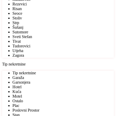
Rezevici
Risan
Seoce
Stoliv
Strp
Šušanj
Sutomore
Sveti Stefan
Tivat
Tudorovici
Utjeha
Zagora
Tip nekretnine
Tip nekretnine
Garaža
Garsonjera
Hotel
Kuća
Motel
Ostalo
Plac
Poslovni Prostor
Stan