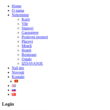
Home
O nama
Nekretnine
Kuće
Vile
Stanovi
Garsonjere
Poslovni prostori
Placevi
Moteli
Hoteli
Restorani
Ostalo
IZDAVANJE
Naš tim
Novosti
Kontakt
Login