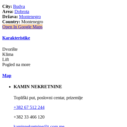
City:
Budva
Area:
Dobrota
Država:
Montenegro
Country:
Montenegro
Open In Google Maps
Karakteristike
Dvorište
Klima
Lift
Pogled na more
Map
KAMIN NEKRETNINE
Topliški put, poslovni centar, prizemlje
+382 67 512 244
+382 33 466 120
kaminnekretnine@t-com.me