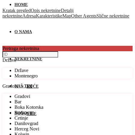
HOME
Kratak pregled
Opis nekretnine
Detalji
nekretnine
Adresa
Karakteristike
Map
Other Agents
Slične nekretnine
O NAMA
Pretraga nekretnina
NEKRETNINE
Države
Države
Montenegro
Gradovi
NAŠ TIM
KUĆE
Gradovi
Bar
Boka Kotorska
Budva
NOVOSTI
VILE
Cetinje
Danilovgrad
Herceg Novi
Kolasin