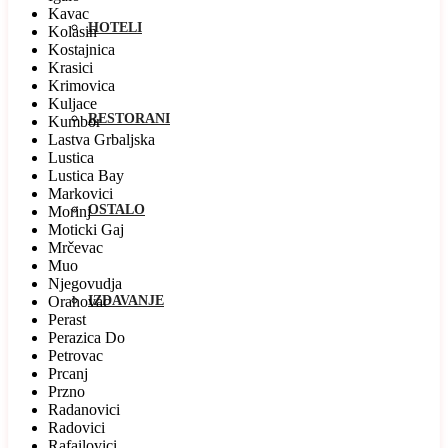
Kavac
HOTELI
Kolasin
Kostajnica
Krasici
Krimovica
Kuljace
RESTORANI
Kumbor
Lastva Grbaljska
Lustica
Lustica Bay
Markovici
OSTALO
Morinj
Moticki Gaj
Mrčevac
Muo
Njegovudja
Orahovac
IZDAVANJE
Perast
Perazica Do
Petrovac
Prcanj
Przno
Radanovici
Radovici
Rafailovici