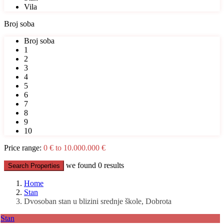
Vila
Broj soba
Broj soba
1
2
3
4
5
6
7
8
9
10
Price range:
0 € to 10.000.000 €
we found
0
results
Search Properties
Home
Stan
Dvosoban stan u blizini srednje škole, Dobrota
Stan