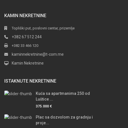
KAMIN NEKRETNINE
Topliški put, poslovni centar, prizemlje
+382 67 512 244
+382 33 466 120
kaminnekretnine@t-com.me
Kamin Nekretnine
ISTAKNUTE NEKRETNINE
Kuća sa apartmanima 250 od
Luštice ...
375.000 €
Plac sa dozvolom za gradnju i
proje...