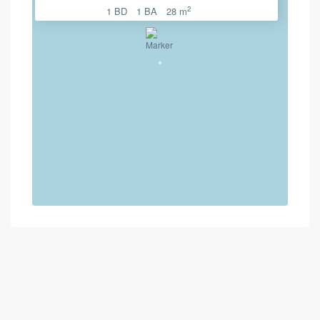
2
1 BD
1 BA
28 m