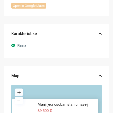
Open In Google Maps
Karakteristike
Klima
Map
Manji jednosoban stan u naselj
89.500 €