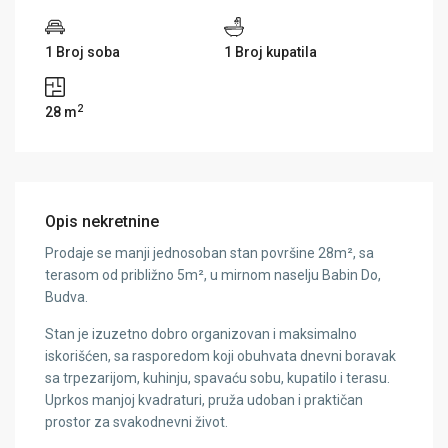
1 Broj soba
1 Broj kupatila
2
28 m
Opis nekretnine
Prodaje se manji jednosoban stan površine 28m², sa
terasom od približno 5m², u mirnom naselju Babin Do,
Budva.
Stan je izuzetno dobro organizovan i maksimalno
iskorišćen, sa rasporedom koji obuhvata dnevni boravak
sa trpezarijom, kuhinju, spavaću sobu, kupatilo i terasu.
Uprkos manjoj kvadraturi, pruža udoban i praktičan
prostor za svakodnevni život.