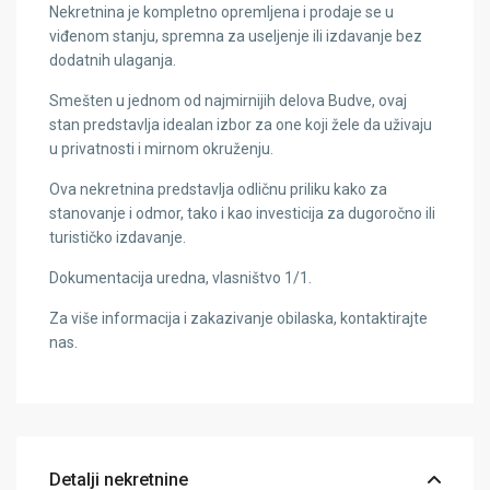
Nekretnina je kompletno opremljena i prodaje se u
viđenom stanju, spremna za useljenje ili izdavanje bez
dodatnih ulaganja.
Smešten u jednom od najmirnijih delova Budve, ovaj
stan predstavlja idealan izbor za one koji žele da uživaju
u privatnosti i mirnom okruženju.
Ova nekretnina predstavlja odličnu priliku kako za
stanovanje i odmor, tako i kao investicija za dugoročno ili
turističko izdavanje.
Dokumentacija uredna, vlasništvo 1/1.
Za više informacija i zakazivanje obilaska, kontaktirajte
nas.
Detalji nekretnine