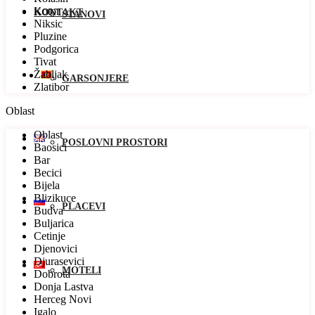
Kotor
KONTAKT
STANOVI
Niksic
Pluzine
Podgorica
Tivat
Žabljak
GARSONJERE
Zlatibor
Oblast
Oblast
POSLOVNI PROSTORI
Baosici
Bar
Becici
Bijela
Blizikuce
PLACEVI
Budva
Buljarica
Cetinje
Djenovici
Djurasevici
MOTELI
Dobrota
Donja Lastva
Herceg Novi
Igalo