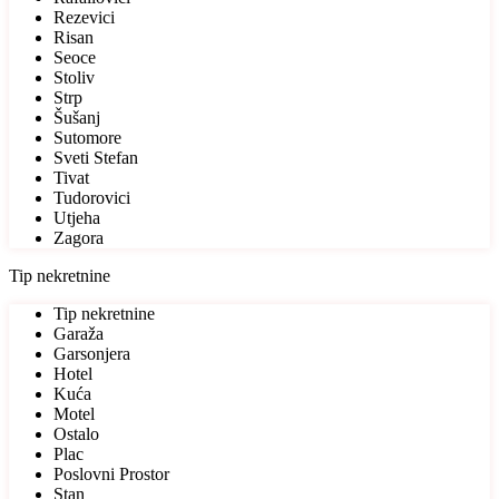
Rezevici
Risan
Seoce
Stoliv
Strp
Šušanj
Sutomore
Sveti Stefan
Tivat
Tudorovici
Utjeha
Zagora
Tip nekretnine
Tip nekretnine
Garaža
Garsonjera
Hotel
Kuća
Motel
Ostalo
Plac
Poslovni Prostor
Stan