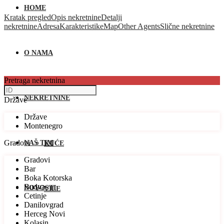
HOME
Kratak pregled
Opis nekretnine
Detalji
nekretnine
Adresa
Karakteristike
Map
Other Agents
Slične nekretnine
O NAMA
Pretraga nekretnina
NEKRETNINE
Države
Države
Montenegro
Gradovi
NAŠ TIM
KUĆE
Gradovi
Bar
Boka Kotorska
Budva
NOVOSTI
VILE
Cetinje
Danilovgrad
Herceg Novi
Kolasin