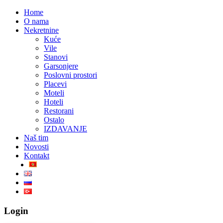
Home
O nama
Nekretnine
Kuće
Vile
Stanovi
Garsonjere
Poslovni prostori
Placevi
Moteli
Hoteli
Restorani
Ostalo
IZDAVANJE
Naš tim
Novosti
Kontakt
Login