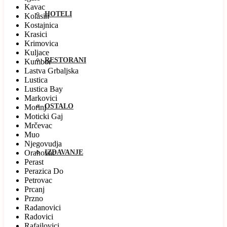
Kavac
HOTELI
Kolasin
Kostajnica
Krasici
Krimovica
Kuljace
RESTORANI
Kumbor
Lastva Grbaljska
Lustica
Lustica Bay
Markovici
OSTALO
Morinj
Moticki Gaj
Mrčevac
Muo
Njegovudja
Orahovac
IZDAVANJE
Perast
Perazica Do
Petrovac
Prcanj
Przno
Radanovici
Radovici
Rafailovici