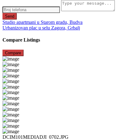
Send
Studio apartmani u Starom gradu, Budva
Urbanizovan plac u selu Zagora, Grbalj
Compare Listings
Compare
DCIM101MEDIADJI_0702.JPG