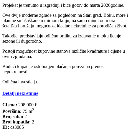
Projekat je trenutno u izgradnji i biće gotov do marta 2026godine.
Ove dvije moderne zgrade sa pogledom na Stari grad, Boku, more i
planine su ušuškane u mirnom kraju, na samo minut od mora i
šetališta i pružaju mogućnost idealne nekretnine za porodičan život.
Takodje, predstavljaju odličnu priliku za izdavanje u toku ljetnje
sezone ili dugoročno.
Postoji mogućnost kupovine stanova različite kvadrature i cijene u
ovim zgradama.
Budući kupac je oslobodjen plaćanja poreza na prenos
nepokretnosti.
Odlična investicija.
Detalji nekretnine
Cijena:
298.900 €
2
Površina:
75 m
Broj soba:
2
Broj kupatila:
2
ID:
ds3085