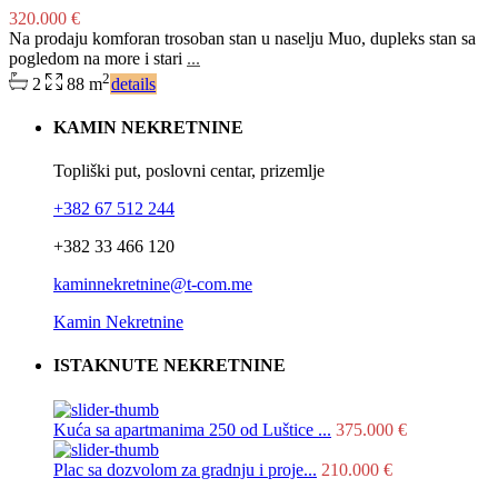
320.000 €
Na prodaju komforan trosoban stan u naselju Muo, dupleks stan sa
pogledom na more i stari
...
2
2
88 m
details
KAMIN NEKRETNINE
Topliški put, poslovni centar, prizemlje
+382 67 512 244
+382 33 466 120
kaminnekretnine@t-com.me
Kamin Nekretnine
ISTAKNUTE NEKRETNINE
Kuća sa apartmanima 250 od Luštice ...
375.000 €
Plac sa dozvolom za gradnju i proje...
210.000 €