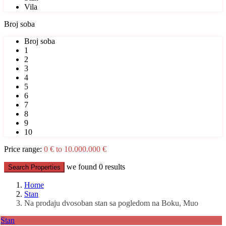
Vila
Broj soba
Broj soba
1
2
3
4
5
6
7
8
9
10
Price range:
0 € to 10.000.000 €
we found
0
results
Search Properties
Home
Stan
Na prodaju dvosoban stan sa pogledom na Boku, Muo
Stan