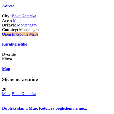
Adresa
City:
Boka Kotorska
Area:
Muo
Država:
Montenegro
Country:
Montenegro
Open In Google Maps
Karakteristike
Dvorište
Klima
Map
Slične nekretnine
20
Muo
,
Boka Kotorska
Dupleks stan u Muo, Kotor, sa pogledom na mo...