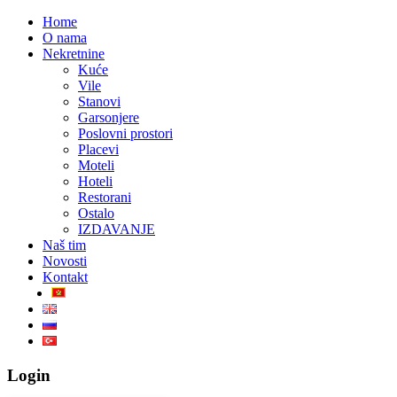
Home
O nama
Nekretnine
Kuće
Vile
Stanovi
Garsonjere
Poslovni prostori
Placevi
Moteli
Hoteli
Restorani
Ostalo
IZDAVANJE
Naš tim
Novosti
Kontakt
Login