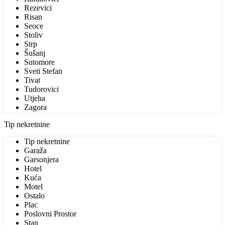
Rezevici
Risan
Seoce
Stoliv
Strp
Šušanj
Sutomore
Sveti Stefan
Tivat
Tudorovici
Utjeha
Zagora
Tip nekretnine
Tip nekretnine
Garaža
Garsonjera
Hotel
Kuća
Motel
Ostalo
Plac
Poslovni Prostor
Stan