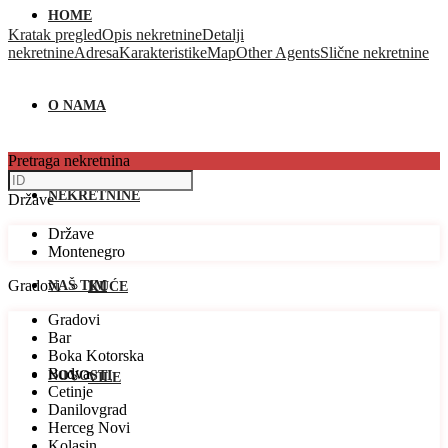
HOME
Kratak pregled
Opis nekretnine
Detalji
nekretnine
Adresa
Karakteristike
Map
Other Agents
Slične nekretnine
O NAMA
Pretraga nekretnina
NEKRETNINE
Države
Države
Montenegro
Gradovi
NAŠ TIM
KUĆE
Gradovi
Bar
Boka Kotorska
Budva
NOVOSTI
VILE
Cetinje
Danilovgrad
Herceg Novi
Kolasin