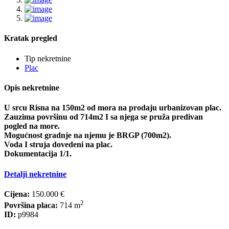
Kratak pregled
Tip nekretnine
Plac
Opis nekretnine
U srcu Risna na 150m2 od mora na prodaju urbanizovan plac.
Zauzima površinu od 714m2 I sa njega se pruža predivan
pogled na more.
Mogućnost gradnje na njemu je BRGP (700m2).
Voda I struja dovedeni na plac.
Dokumentacija 1/1.
Detalji nekretnine
Cijena:
150.000 €
2
Površina placa:
714 m
ID:
p9984