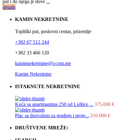
put i do njega je dove
...
details
KAMIN NEKRETNINE
Topliški put, poslovni centar, prizemlje
+382 67 512 244
+382 33 466 120
kaminnekretnine@t-com.me
Kamin Nekretnine
ISTAKNUTE NEKRETNINE
Kuća sa apartmanima 250 od Luštice ...
375.000 €
Plac sa dozvolom za gradnju i proje...
210.000 €
DRUŠTVENE MREŽE: