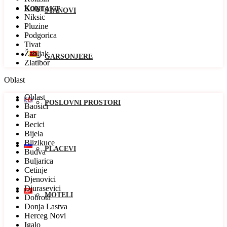
Kotor
KONTAKT
STANOVI
Niksic
Pluzine
Podgorica
Tivat
Žabljak
GARSONJERE
Zlatibor
Oblast
Oblast
POSLOVNI PROSTORI
Baosici
Bar
Becici
Bijela
Blizikuce
PLACEVI
Budva
Buljarica
Cetinje
Djenovici
Djurasevici
MOTELI
Dobrota
Donja Lastva
Herceg Novi
Igalo