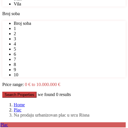
Vila
Broj soba
Broj soba
1
2
3
4
5
6
7
8
9
10
Price range:
0 € to 10.000.000 €
we found
0
results
Search Properties
Home
Plac
Na prodaju urbanizovan plac u srcu Risna
Plac