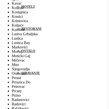
Kavac
HOTELI
Kolasin
Kostajnica
Krasici
Krimovica
Kuljace
RESTORANI
Kumbor
Lastva Grbaljska
Lustica
Lustica Bay
Markovici
OSTALO
Morinj
Moticki Gaj
Mrčevac
Muo
Njegovudja
Orahovac
IZDAVANJE
Perast
Perazica Do
Petrovac
Prcanj
Przno
Radanovici
Radovici
Rafailovici