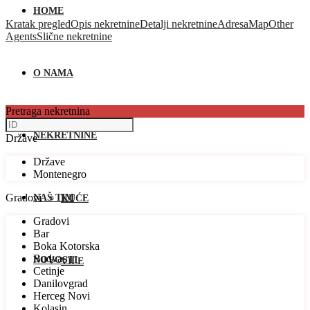
HOME
Kratak pregled
Opis nekretnine
Detalji nekretnine
Adresa
Map
Other
Agents
Slične nekretnine
O NAMA
Pretraga nekretnina
NEKRETNINE
Države
Države
Montenegro
Gradovi
NAŠ TIM
KUĆE
Gradovi
Bar
Boka Kotorska
Budva
NOVOSTI
VILE
Cetinje
Danilovgrad
Herceg Novi
Kolasin