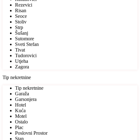
Rezevici
Risan
Seoce
Stoliv
Strp
Šušanj
Sutomore
Sveti Stefan
Tivat
Tudorovici
Utjeha
Zagora
Tip nekretnine
Tip nekretnine
Garaža
Garsonjera
Hotel
Kuća
Motel
Ostalo
Plac
Poslovni Prostor
Stan