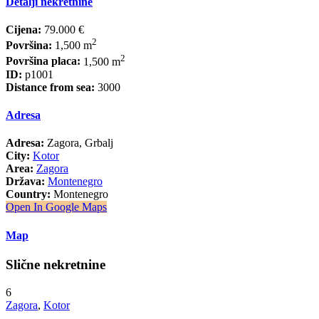
Detalji nekretnine
Cijena:
79.000 €
2
Površina:
1,500 m
2
Površina placa:
1,500 m
ID:
p1001
Distance from sea:
3000
Adresa
Adresa:
Zagora, Grbalj
City:
Kotor
Area:
Zagora
Država:
Montenegro
Country:
Montenegro
Open In Google Maps
Map
Slične nekretnine
6
Zagora
,
Kotor