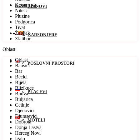
Kotor
KONTAKT
STANOVI
Niksic
Pluzine
Podgorica
Tivat
Žabljak
GARSONJERE
Zlatibor
Oblast
Oblast
POSLOVNI PROSTORI
Baosici
Bar
Becici
Bijela
Blizikuce
PLACEVI
Budva
Buljarica
Cetinje
Djenovici
Djurasevici
MOTELI
Dobrota
Donja Lastva
Herceg Novi
Igalo