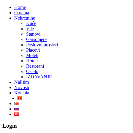
Home
O nama
Nekretnine
Kuće
Vile
Stanovi
Garsonjere
Poslovni prostori
Placevi
Moteli
Hoteli
Restorani
Ostalo
IZDAVANJE
Naš tim
Novosti
Kontakt
Login