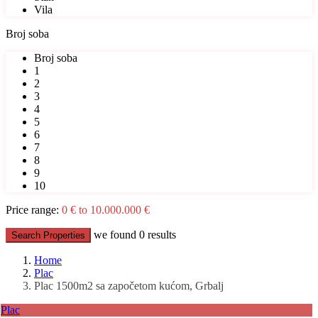
Vila
Broj soba
Broj soba
1
2
3
4
5
6
7
8
9
10
Price range:
0 € to 10.000.000 €
we found
0
results
Search Properties
Home
Plac
Plac 1500m2 sa započetom kućom, Grbalj
Plac