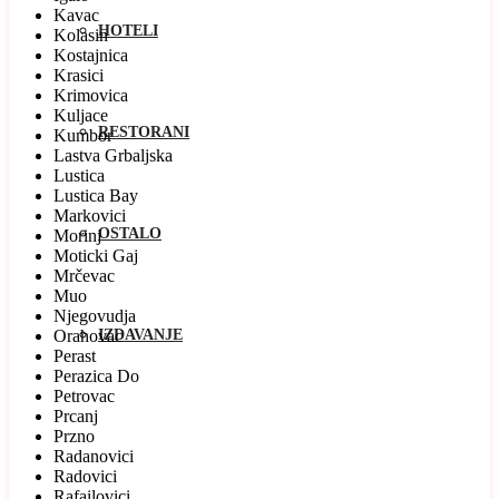
Kavac
HOTELI
Kolasin
Kostajnica
Krasici
Krimovica
Kuljace
RESTORANI
Kumbor
Lastva Grbaljska
Lustica
Lustica Bay
Markovici
OSTALO
Morinj
Moticki Gaj
Mrčevac
Muo
Njegovudja
Orahovac
IZDAVANJE
Perast
Perazica Do
Petrovac
Prcanj
Przno
Radanovici
Radovici
Rafailovici