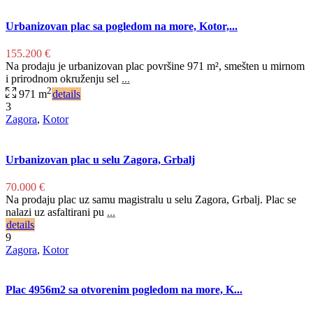
Urbanizovan plac sa pogledom na more, Kotor,...
155.200 €
Na prodaju je urbanizovan plac površine 971 m², smešten u mirnom
i prirodnom okruženju sel
...
2
971 m
details
3
Zagora
,
Kotor
Urbanizovan plac u selu Zagora, Grbalj
70.000 €
Na prodaju plac uz samu magistralu u selu Zagora, Grbalj. Plac se
nalazi uz asfaltirani pu
...
details
9
Zagora
,
Kotor
Plac 4956m2 sa otvorenim pogledom na more, K...