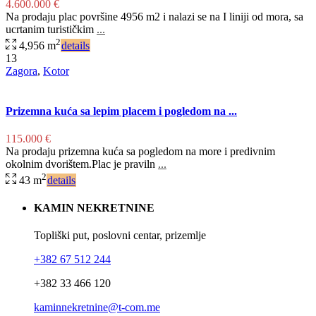
4.600.000 €
Na prodaju plac površine 4956 m2 i nalazi se na I liniji od mora, sa
ucrtanim turističkim
...
2
4,956 m
details
13
Zagora
,
Kotor
Prizemna kuća sa lepim placem i pogledom na ...
115.000 €
Na prodaju prizemna kuća sa pogledom na more i predivnim
okolnim dvorištem.Plac je praviln
...
2
43 m
details
KAMIN NEKRETNINE
Topliški put, poslovni centar, prizemlje
+382 67 512 244
+382 33 466 120
kaminnekretnine@t-com.me