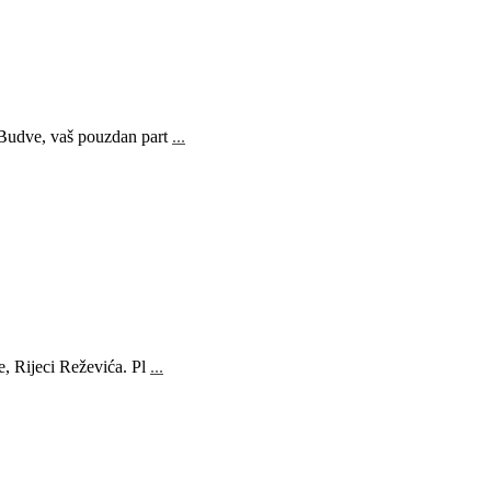
 Budve, vaš pouzdan part
...
e, Rijeci Reževića. Pl
...