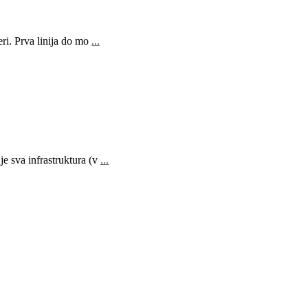
ri. Prva linija do mo
...
e sva infrastruktura (v
...