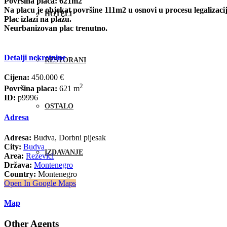
Površina placa: 621m2
Na placu je objekat površine 111m2 u osnovi u procesu legalizaci
HOTELI
Plac izlazi na plažu.
Neurbanizovan plac trenutno.
Detalji nekretnine
RESTORANI
Cijena:
450.000 €
2
Površina placa:
621 m
ID:
p9996
OSTALO
Adresa
Adresa:
Budva, Dorbni pijesak
City:
Budva
IZDAVANJE
Area:
Rezevici
Država:
Montenegro
Country:
Montenegro
Open In Google Maps
Map
Other Agents