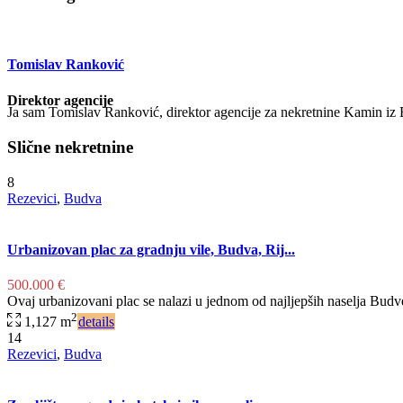
Tomislav Ranković
Direktor agencije
Ja sam Tomislav Ranković, direktor agencije za nekretnine Kamin iz
Slične nekretnine
8
Rezevici
,
Budva
Urbanizovan plac za gradnju vile, Budva, Rij...
500.000 €
Ovaj urbanizovani plac se nalazi u jednom od najljepših naselja Budv
2
1,127 m
details
14
Rezevici
,
Budva