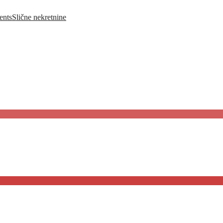
ents
Slične nekretnine