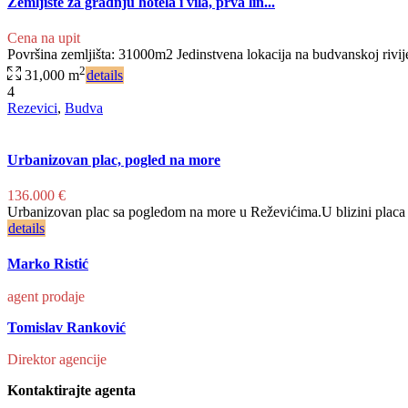
Zemljište za gradnju hotela i vila, prva lin...
Cena na upit
Površina zemljišta: 31000m2 Jedinstvena lokacija na budvanskoj rivije
2
31,000 m
details
4
Rezevici
,
Budva
Urbanizovan plac, pogled na more
136.000 €
Urbanizovan plac sa pogledom na more u Reževićima.U blizini placa j
details
Marko Ristić
agent prodaje
Tomislav Ranković
Direktor agencije
Kontaktirajte agenta