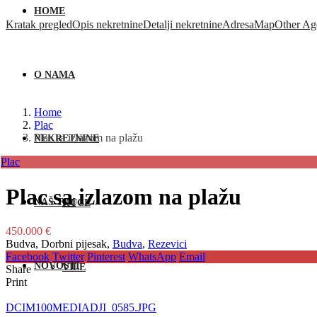
HOME
Kratak pregled
Opis nekretnine
Detalji nekretnine
Adresa
Map
Other Ag
O NAMA
Home
Plac
Plac sa izlazom na plažu
NEKRETNINE
Plac
Plac sa izlazom na plažu
NAŠ TIM
KUĆE
450.000 €
Budva, Dorbni pijesak,
Budva
,
Rezevici
Facebook
Twitter
Pinterest
WhatsApp
Email
NOVOSTI
VILE
Share
Print
DCIM100MEDIADJI_0585.JPG