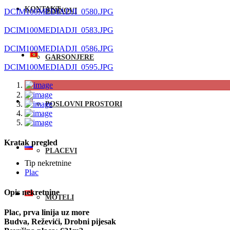
KONTAKT
STANOVI
DCIM100MEDIADJI_0580.JPG
DCIM100MEDIADJI_0583.JPG
DCIM100MEDIADJI_0586.JPG
GARSONJERE
DCIM100MEDIADJI_0595.JPG
POSLOVNI PROSTORI
Kratak pregled
PLACEVI
Tip nekretnine
Plac
Opis nekretnine
MOTELI
Plac, prva linija uz more
Budva, Reževići, Drobni pijesak