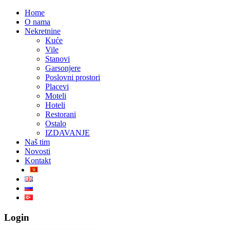
Home
O nama
Nekretnine
Kuće
Vile
Stanovi
Garsonjere
Poslovni prostori
Placevi
Moteli
Hoteli
Restorani
Ostalo
IZDAVANJE
Naš tim
Novosti
Kontakt
Login