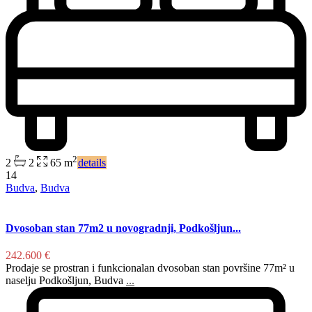
2
2
2
65 m
details
14
Budva
,
Budva
Dvosoban stan 77m2 u novogradnji, Podkošljun...
242.600 €
Prodaje se prostran i funkcionalan dvosoban stan površine 77m² u
naselju Podkošljun, Budva
...