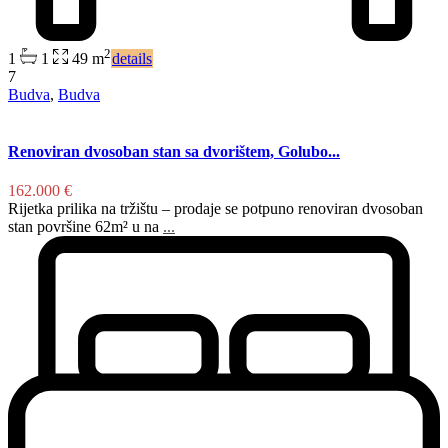
2
1
1
49 m
details
7
Budva
,
Budva
Renoviran dvosoban stan sa dvorištem, Golubo...
162.000 €
Rijetka prilika na tržištu – prodaje se potpuno renoviran dvosoban
stan površine 62m² u na
...