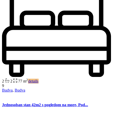
2
2
2
77 m
details
9
Budva
,
Budva
Jednosoban stan 42m2 s pogledom na more, Pod...