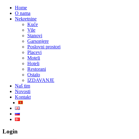
Home
O nama
Nekretnine
Kuće
Vile
Stanovi
Garsonjere
Poslovni prostori
Placevi
Moteli
Hoteli
Restorani
Ostalo
IZDAVANJE
Naš tim
Novosti
Kontakt
Login