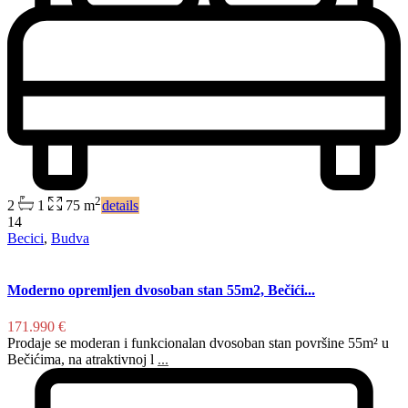
2
2
1
75 m
details
14
Becici
,
Budva
Moderno opremljen dvosoban stan 55m2, Bečići...
171.990 €
Prodaje se moderan i funkcionalan dvosoban stan površine 55m² u
Bečićima, na atraktivnoj l
...