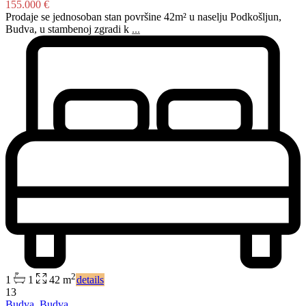
155.000 €
Prodaje se jednosoban stan površine 42m² u naselju Podkošljun,
Budva, u stambenoj zgradi k
...
2
1
1
42 m
details
13
Budva
,
Budva