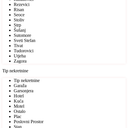
Rezevici
Risan
Seoce
Stoliv
Strp
Šušanj
Sutomore
Sveti Stefan
Tivat
Tudorovici
Utjeha
Zagora
Tip nekretnine
Tip nekretnine
Garaža
Garsonjera
Hotel
Kuća
Motel
Ostalo
Plac
Poslovni Prostor
Stan