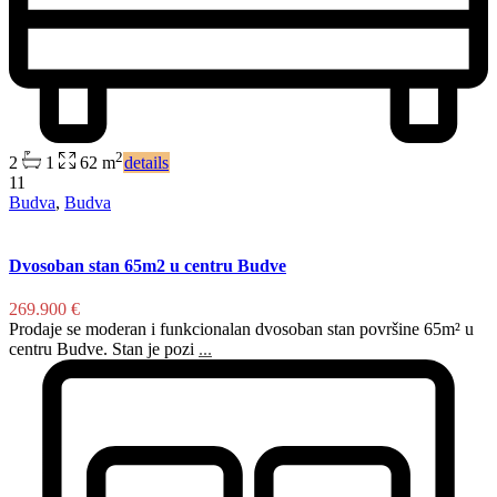
2
2
1
62 m
details
11
Budva
,
Budva
Dvosoban stan 65m2 u centru Budve
269.900 €
Prodaje se moderan i funkcionalan dvosoban stan površine 65m² u
centru Budve. Stan je pozi
...