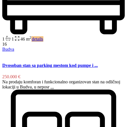
2
1
1
46 m
details
16
Budva
Dvosoban stan sa parking mestom kod pumpe i ...
250.000 €
Na prodaju komforan i funkcionalno organizovan stan na odličnoj
lokaciji u Budva, u neposr
...