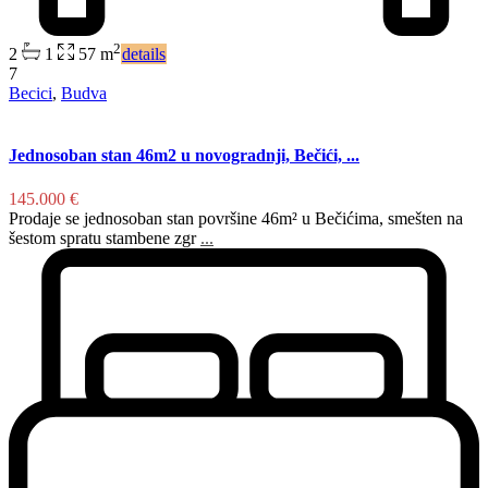
2
2
1
57 m
details
7
Becici
,
Budva
Jednosoban stan 46m2 u novogradnji, Bečići, ...
145.000 €
Prodaje se jednosoban stan površine 46m² u Bečićima, smešten na
šestom spratu stambene zgr
...