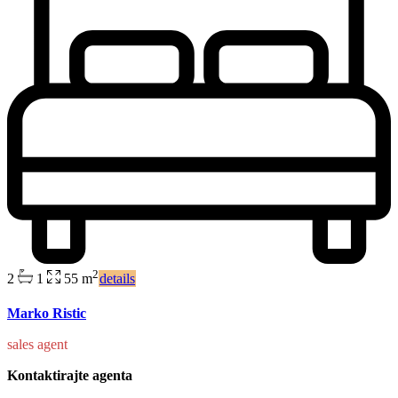
2
2
1
55 m
details
Marko Ristic
sales agent
Kontaktirajte agenta