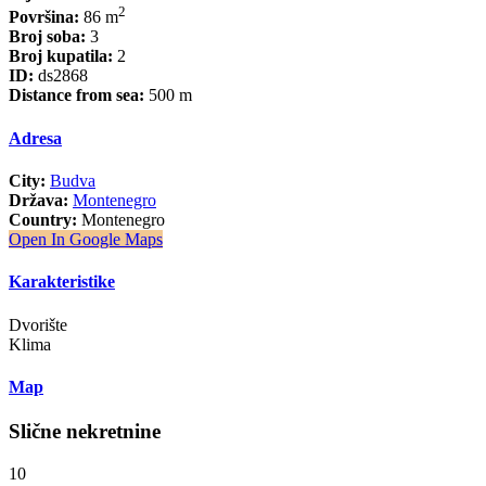
2
Površina:
86 m
Broj soba:
3
Broj kupatila:
2
ID:
ds2868
Distance from sea:
500 m
Adresa
City:
Budva
Država:
Montenegro
Country:
Montenegro
Open In Google Maps
Karakteristike
Dvorište
Klima
Map
Slične nekretnine
10