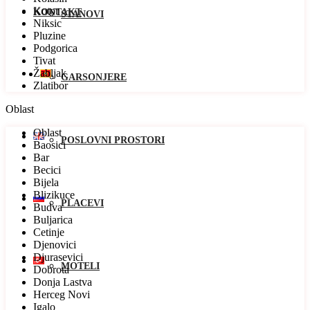
Kotor
KONTAKT
STANOVI
Niksic
Pluzine
Podgorica
Tivat
Žabljak
GARSONJERE
Zlatibor
Oblast
Oblast
POSLOVNI PROSTORI
Baosici
Bar
Becici
Bijela
Blizikuce
PLACEVI
Budva
Buljarica
Cetinje
Djenovici
Djurasevici
MOTELI
Dobrota
Donja Lastva
Herceg Novi
Igalo