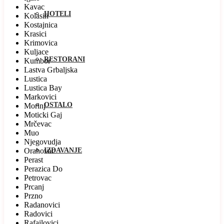
Kavac
HOTELI
Kolasin
Kostajnica
Krasici
Krimovica
Kuljace
RESTORANI
Kumbor
Lastva Grbaljska
Lustica
Lustica Bay
Markovici
OSTALO
Morinj
Moticki Gaj
Mrčevac
Muo
Njegovudja
Orahovac
IZDAVANJE
Perast
Perazica Do
Petrovac
Prcanj
Przno
Radanovici
Radovici
Rafailovici