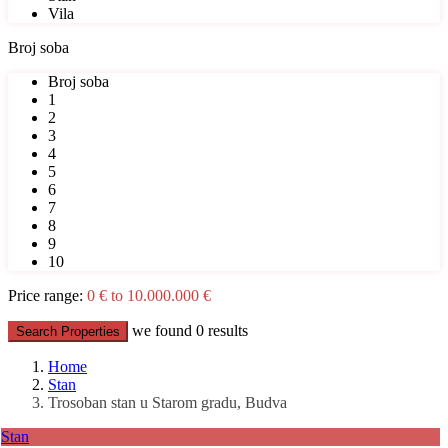
Vila
Broj soba
Broj soba
1
2
3
4
5
6
7
8
9
10
Price range:
0 € to 10.000.000 €
we found
0
results
Search Properties
Home
Stan
Trosoban stan u Starom gradu, Budva
Stan