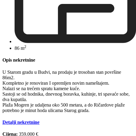
2
86 m
Opis nekretnine
U Starom gradu u Budvi, na prodaju je trosoban stan površine
86m2.
Kompletno je renoviran I opremljen novim nameštajem.
Nalazi se na trećem spratu kamene kuće.
Sastoji se od hodnika, dnevnog boravka, kuhinje, tri spavaće sobe,
dva kupatila.
Plaža Mogren je udaljena oko 500 metara, a do Ričardove plaže
potrebno je minut hoda ulicama Starog grada.
Detalji nekretnine
Cijena:
359.000 €