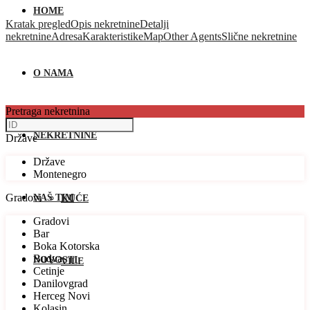
HOME
Kratak pregled
Opis nekretnine
Detalji
nekretnine
Adresa
Karakteristike
Map
Other Agents
Slične nekretnine
O NAMA
Pretraga nekretnina
NEKRETNINE
Države
Države
Montenegro
Gradovi
NAŠ TIM
KUĆE
Gradovi
Bar
Boka Kotorska
Budva
NOVOSTI
VILE
Cetinje
Danilovgrad
Herceg Novi
Kolasin