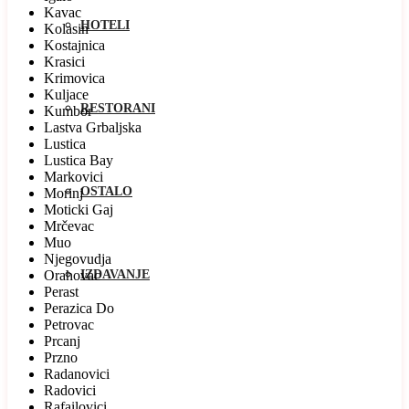
Kavac
HOTELI
Kolasin
Kostajnica
Krasici
Krimovica
Kuljace
RESTORANI
Kumbor
Lastva Grbaljska
Lustica
Lustica Bay
Markovici
OSTALO
Morinj
Moticki Gaj
Mrčevac
Muo
Njegovudja
Orahovac
IZDAVANJE
Perast
Perazica Do
Petrovac
Prcanj
Przno
Radanovici
Radovici
Rafailovici