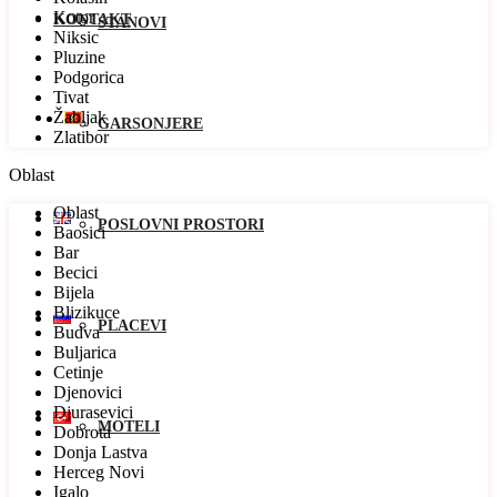
Kotor
KONTAKT
STANOVI
Niksic
Pluzine
Podgorica
Tivat
Žabljak
GARSONJERE
Zlatibor
Oblast
Oblast
POSLOVNI PROSTORI
Baosici
Bar
Becici
Bijela
Blizikuce
PLACEVI
Budva
Buljarica
Cetinje
Djenovici
Djurasevici
MOTELI
Dobrota
Donja Lastva
Herceg Novi
Igalo