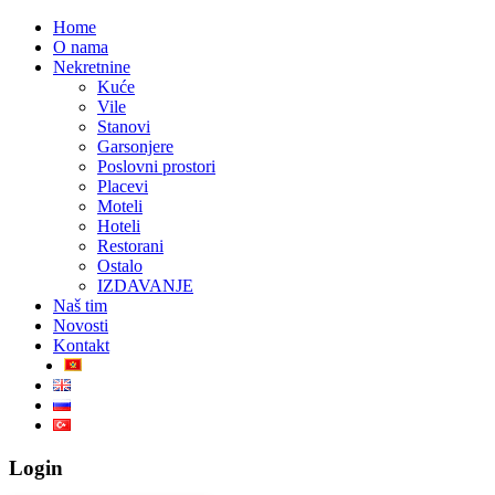
Home
O nama
Nekretnine
Kuće
Vile
Stanovi
Garsonjere
Poslovni prostori
Placevi
Moteli
Hoteli
Restorani
Ostalo
IZDAVANJE
Naš tim
Novosti
Kontakt
Login