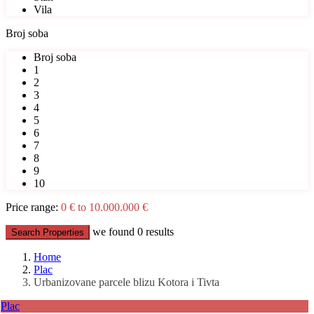
Vila
Broj soba
Broj soba
1
2
3
4
5
6
7
8
9
10
Price range:
0 € to 10.000.000 €
we found
0
results
Search Properties
Home
Plac
Urbanizovane parcele blizu Kotora i Tivta
Plac