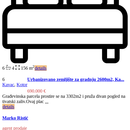
2
6
4
156 m
details
6
Urbanizovano zemljište za gradnju 2600m2, Ka...
Kavac
,
Kotor
690.000 €
Građevinska parcela prostire se na 3302m2 i pruža divan pogled na
tivatski zaliv.Ovaj plac
...
details
Marko Ristić
agent prodaje