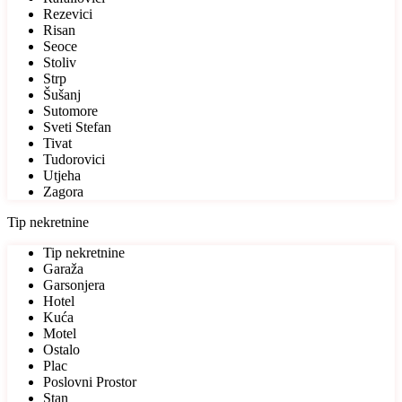
Rezevici
Risan
Seoce
Stoliv
Strp
Šušanj
Sutomore
Sveti Stefan
Tivat
Tudorovici
Utjeha
Zagora
Tip nekretnine
Tip nekretnine
Garaža
Garsonjera
Hotel
Kuća
Motel
Ostalo
Plac
Poslovni Prostor
Stan