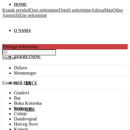
HOME
Kratak pregled
Opis nekretnine
Detalji nekretnine
Adresa
Map
Other
Agents
Slične nekretnine
O NAMA
Pretraga nekretnina
NEKRETNINE
Države
Države
Montenegro
Gradovi
NAŠ TIM
KUĆE
Gradovi
Bar
Boka Kotorska
Budva
NOVOSTI
VILE
Cetinje
Danilovgrad
Herceg Novi
Kolasin