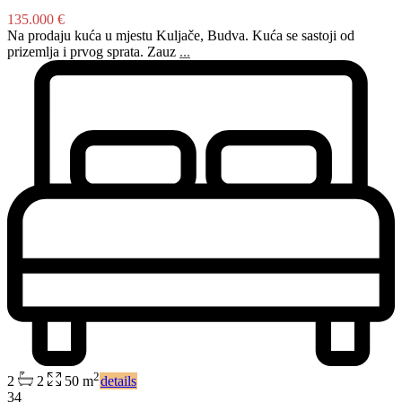
135.000 €
Na prodaju kuća u mjestu Kuljače, Budva. Kuća se sastoji od
prizemlja i prvog sprata. Zauz
...
2
2
2
50 m
details
34