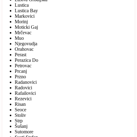
Lustica
Lustica Bay
Markovici
Morinj
Moticki Gaj
Mrčevac
Muo
Njegovudja
Orahovac
Perast
Perazica Do
Petrovac
Prcanj
Przno
Radanovici
Radovici
Rafailovici
Rezevici
Risan
Seoce
Stoliv
Strp
Šušanj
Sutomore