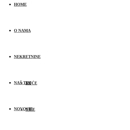
HOME
O NAMA
NEKRETNINE
NAŠ TIM
KUĆE
NOVOSTI
VILE