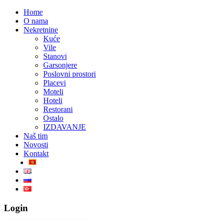
Home
O nama
Nekretnine
Kuće
Vile
Stanovi
Garsonjere
Poslovni prostori
Placevi
Moteli
Hoteli
Restorani
Ostalo
IZDAVANJE
Naš tim
Novosti
Kontakt
Login