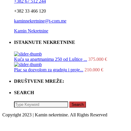
+382 67 512 244
+382 33 466 120
kaminnekretnine@t-com.me
Kamin Nekretnine
ISTAKNUTE NEKRETNINE
Kuća sa apartmanima 250 od Luštice ...
375.000 €
Plac sa dozvolom za gradnju i proje...
210.000 €
DRUŠTVENE MREŽE:
SEARCH
Search
Copyright 2023 | Kamin nekretnine. All Rights Reserved