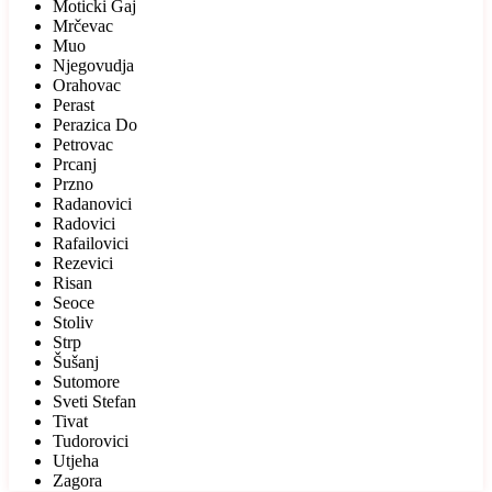
Moticki Gaj
Mrčevac
Muo
Njegovudja
Orahovac
Perast
Perazica Do
Petrovac
Prcanj
Przno
Radanovici
Radovici
Rafailovici
Rezevici
Risan
Seoce
Stoliv
Strp
Šušanj
Sutomore
Sveti Stefan
Tivat
Tudorovici
Utjeha
Zagora