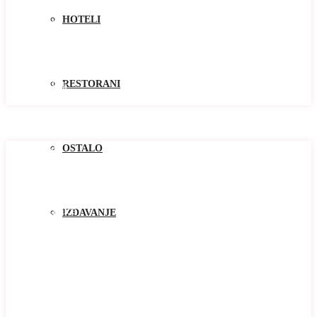
Kolasin
HOTELI
Kotor
Niksic
Pluzine
Podgorica
Tivat
RESTORANI
Žabljak
Zlatibor
Oblast
Oblast
OSTALO
Baosici
Bar
Becici
Bijela
Blizikuce
IZDAVANJE
Budva
Buljarica
Cetinje
Djenovici
Djurasevici
Dobrota
Donja Lastva
Herceg Novi