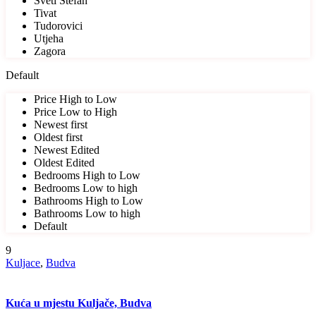
Sveti Stefan
Tivat
Tudorovici
Utjeha
Zagora
Default
Price High to Low
Price Low to High
Newest first
Oldest first
Newest Edited
Oldest Edited
Bedrooms High to Low
Bedrooms Low to high
Bathrooms High to Low
Bathrooms Low to high
Default
9
Kuljace
,
Budva
Kuća u mjestu Kuljače, Budva