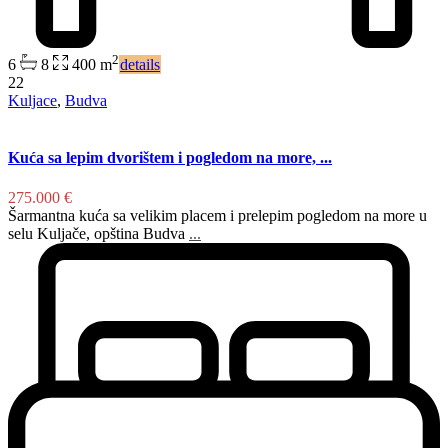
2
6
8
400 m
details
22
Kuljace
,
Budva
Kuća sa lepim dvorištem i pogledom na more, ...
275.000 €
Šarmantna kuća sa velikim placem i prelepim pogledom na more u
selu Kuljače, opština Budva
...