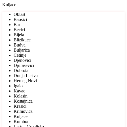
Kuljace
Oblast
Baosici
Bar
Becici
Bijela
Blizikuce
Budva
Buljarica
Cetinje
Djenovici
Djurasevici
Dobrota
Donja Lastva
Herceg Novi
Igalo
Kavac
Kolasin
Kostajnica
Krasici
Krimovica
Kuljace
Kumbor
Lastva Grbaljska