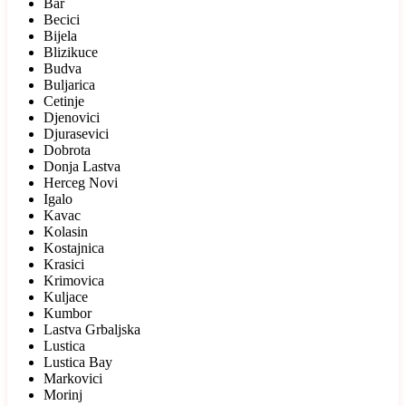
Bar
Becici
Bijela
Blizikuce
Budva
Buljarica
Cetinje
Djenovici
Djurasevici
Dobrota
Donja Lastva
Herceg Novi
Igalo
Kavac
Kolasin
Kostajnica
Krasici
Krimovica
Kuljace
Kumbor
Lastva Grbaljska
Lustica
Lustica Bay
Markovici
Morinj