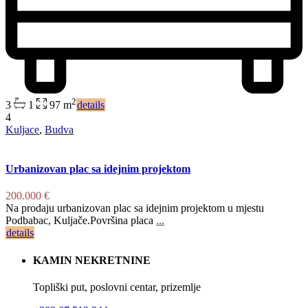
2
3
1
97 m
details
4
Kuljace
,
Budva
Urbanizovan plac sa idejnim projektom
200.000 €
Na prodaju urbanizovan plac sa idejnim projektom u mjestu
Podbabac, Kuljače.Površina placa
...
details
KAMIN NEKRETNINE
Topliški put, poslovni centar, prizemlje