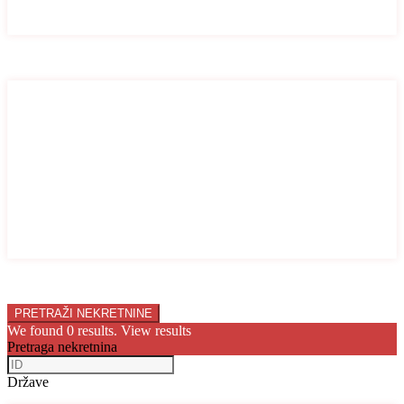
Stan
Vila
Broj soba
Broj soba
1
2
3
4
5
6
7
8
9
10
Price range:
0 € to 10.000.000 €
We found
0
results.
View results
Pretraga nekretnina
Države