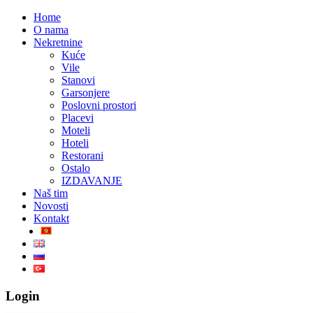
Home
O nama
Nekretnine
Kuće
Vile
Stanovi
Garsonjere
Poslovni prostori
Placevi
Moteli
Hoteli
Restorani
Ostalo
IZDAVANJE
Naš tim
Novosti
Kontakt
Login