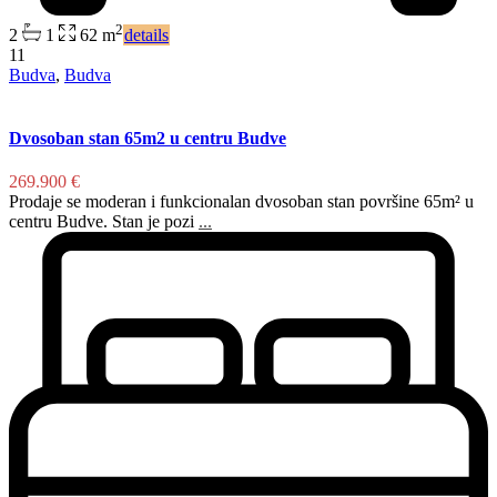
2
2
1
62 m
details
11
Budva
,
Budva
Dvosoban stan 65m2 u centru Budve
269.900 €
Prodaje se moderan i funkcionalan dvosoban stan površine 65m² u
centru Budve. Stan je pozi
...