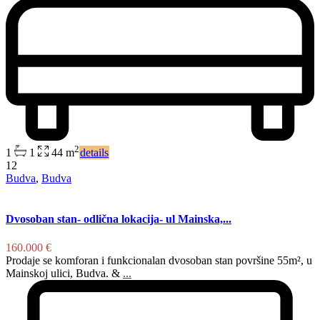
2
1
1
44 m
details
12
Budva
,
Budva
Dvosoban stan- odlična lokacija- ul Mainska,...
160.000 €
Prodaje se komforan i funkcionalan dvosoban stan površine 55m², u
Mainskoj ulici, Budva. &
...