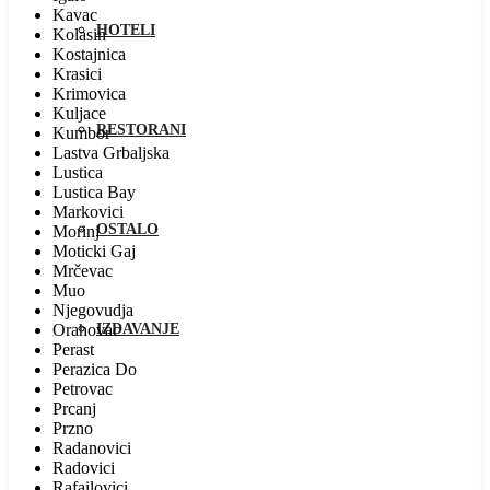
Kavac
HOTELI
Kolasin
Kostajnica
Krasici
Krimovica
Kuljace
RESTORANI
Kumbor
Lastva Grbaljska
Lustica
Lustica Bay
Markovici
OSTALO
Morinj
Moticki Gaj
Mrčevac
Muo
Njegovudja
Orahovac
IZDAVANJE
Perast
Perazica Do
Petrovac
Prcanj
Przno
Radanovici
Radovici
Rafailovici