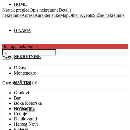
HOME
Kratak pregled
Opis nekretnine
Detalji
nekretnine
Adresa
Karakteristike
Map
Other Agents
Slične nekretnine
O NAMA
Pretraga nekretnina
NEKRETNINE
Države
Države
Montenegro
Gradovi
NAŠ TIM
KUĆE
Gradovi
Bar
Boka Kotorska
Budva
NOVOSTI
VILE
Cetinje
Danilovgrad
Herceg Novi
Kolasin