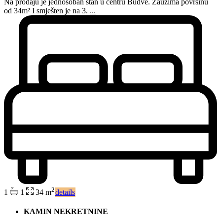
Na prodaju je jednosoban stan u centru Budve. Zauzima površinu
od 34m² I smješten je na 3.
...
2
1
1
34 m
details
KAMIN NEKRETNINE