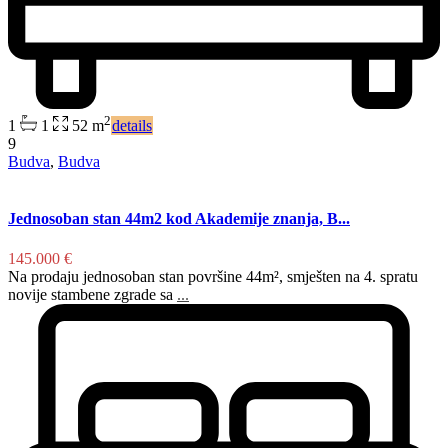
2
1
1
52 m
details
9
Budva
,
Budva
Jednosoban stan 44m2 kod Akademije znanja, B...
145.000 €
Na prodaju jednosoban stan površine 44m², smješten na 4. spratu
novije stambene zgrade sa
...