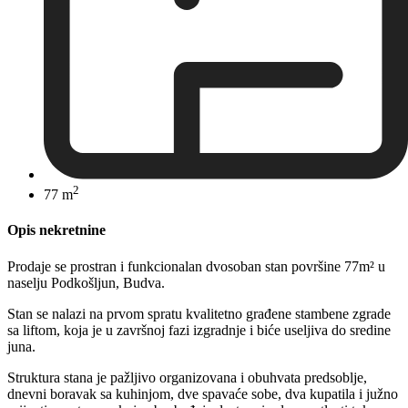
2
77 m
Opis nekretnine
Prodaje se prostran i funkcionalan dvosoban stan površine 77m² u
naselju Podkošljun, Budva.
Stan se nalazi na prvom spratu kvalitetno građene stambene zgrade
sa liftom, koja je u završnoj fazi izgradnje i biće useljiva do sredine
juna.
Struktura stana je pažljivo organizovana i obuhvata predsoblje,
dnevni boravak sa kuhinjom, dve spavaće sobe, dva kupatila i južno