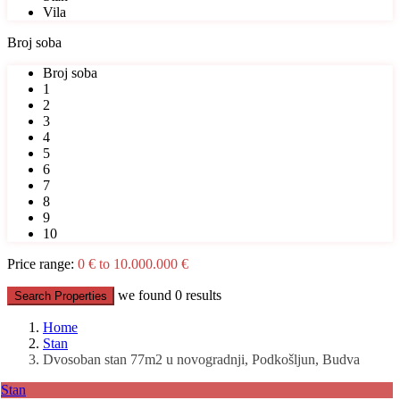
Vila
Broj soba
Broj soba
1
2
3
4
5
6
7
8
9
10
Price range:
0 € to 10.000.000 €
we found
0
results
Search Properties
Home
Stan
Dvosoban stan 77m2 u novogradnji, Podkošljun, Budva
Stan