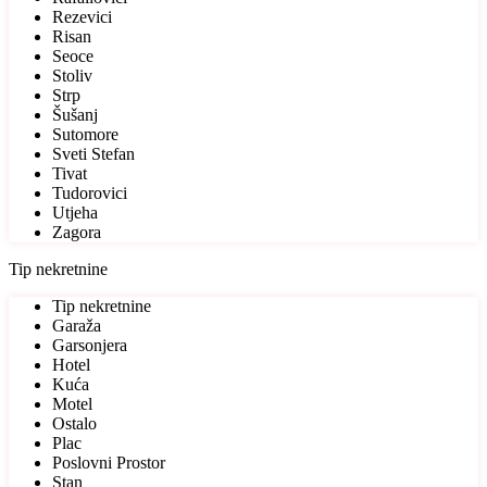
Rezevici
Risan
Seoce
Stoliv
Strp
Šušanj
Sutomore
Sveti Stefan
Tivat
Tudorovici
Utjeha
Zagora
Tip nekretnine
Tip nekretnine
Garaža
Garsonjera
Hotel
Kuća
Motel
Ostalo
Plac
Poslovni Prostor
Stan