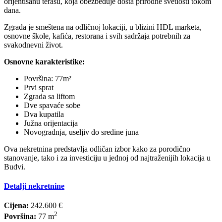
orijentisanu terasu, koja obezbeđuje dosta prirodne svetlosti tokom
dana.
Zgrada je smeštena na odličnoj lokaciji, u blizini HDL marketa,
osnovne škole, kafića, restorana i svih sadržaja potrebnih za
svakodnevni život.
Osnovne karakteristike:
Površina: 77m²
Prvi sprat
Zgrada sa liftom
Dve spavaće sobe
Dva kupatila
Južna orijentacija
Novogradnja, useljiv do sredine juna
Ova nekretnina predstavlja odličan izbor kako za porodično
stanovanje, tako i za investiciju u jednoj od najtraženijih lokacija u
Budvi.
Detalji nekretnine
Cijena:
242.600 €
2
Površina:
77 m