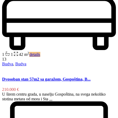
2
1
1
42 m
details
13
Budva
,
Budva
Dvosoban stan 57m2 sa garažom, Gospoština, B...
210.000 €
U širem centru grada, u naselju Gospoština, na svega nekoliko
stotina metara od mora i Sta
...