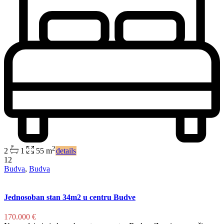
2
2
1
55 m
details
12
Budva
,
Budva
Jednosoban stan 34m2 u centru Budve
170.000 €