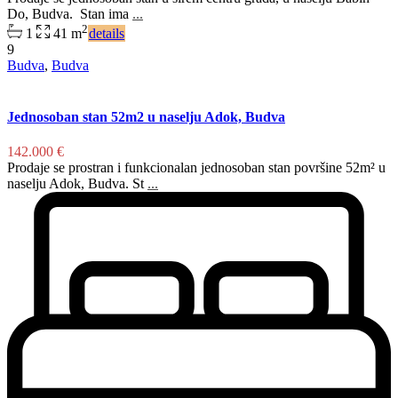
Do, Budva. Stan ima
...
2
1
41 m
details
9
Budva
,
Budva
Jednosoban stan 52m2 u naselju Adok, Budva
142.000 €
Prodaje se prostran i funkcionalan jednosoban stan površine 52m² u
naselju Adok, Budva. St
...