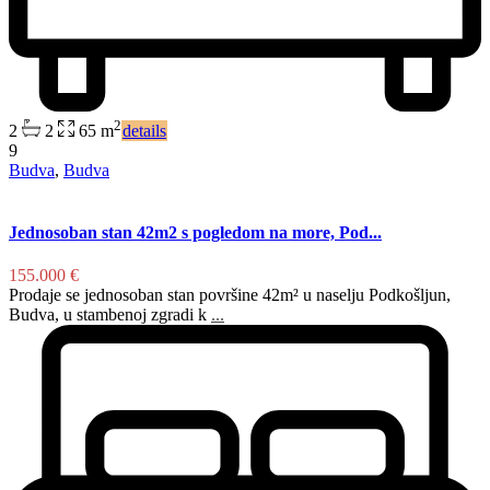
2
2
2
65 m
details
9
Budva
,
Budva
Jednosoban stan 42m2 s pogledom na more, Pod...
155.000 €
Prodaje se jednosoban stan površine 42m² u naselju Podkošljun,
Budva, u stambenoj zgradi k
...