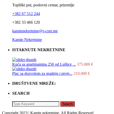
Topliški put, poslovni centar, prizemlje
+382 67 512 244
+382 33 466 120
kaminnekretnine@t-com.me
Kamin Nekretnine
ISTAKNUTE NEKRETNINE
Kuća sa apartmanima 250 od Luštice ...
375.000 €
Plac sa dozvolom za gradnju i proje...
210.000 €
DRUŠTVENE MREŽE:
SEARCH
Search
Copyright 2023 | Kamin nekretnine. All Rights Reserved