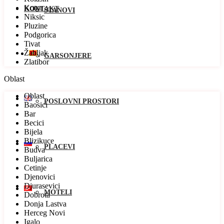
Kotor
KONTAKT
STANOVI
Niksic
Pluzine
Podgorica
Tivat
Žabljak
GARSONJERE
Zlatibor
Oblast
Oblast
POSLOVNI PROSTORI
Baosici
Bar
Becici
Bijela
Blizikuce
PLACEVI
Budva
Buljarica
Cetinje
Djenovici
Djurasevici
MOTELI
Dobrota
Donja Lastva
Herceg Novi
Igalo