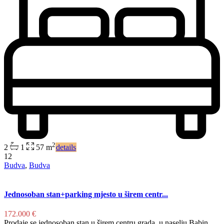
2
2
1
57 m
details
12
Budva
,
Budva
Jednosoban stan+parking mjesto u širem centr...
172.000 €
Prodaje se jednosoban stan u širem centru grada, u naselju Babin