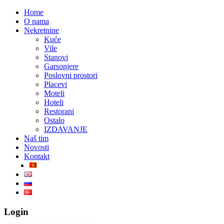
Home
O nama
Nekretnine
Kuće
Vile
Stanovi
Garsonjere
Poslovni prostori
Placevi
Moteli
Hoteli
Restorani
Ostalo
IZDAVANJE
Naš tim
Novosti
Kontakt
Login