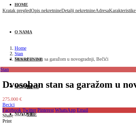
HOME
Kratak pregled
Opis nekretnine
Detalji nekretnine
Adresa
Karakteristike
O NAMA
Home
Stan
Dvosoban stan sa garažom u novogradnji, Bečići
NEKRETNINE
Stan
Dvosoban stan sa garažom u nov
NAŠ TIM
KUĆE
275.000 €
Becici
Facebook
Twitter
Pinterest
WhatsApp
Email
NOVOSTI
VILE
Share
Print