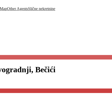
Map
Other Agents
Slične nekretnine
ogradnji, Bečići