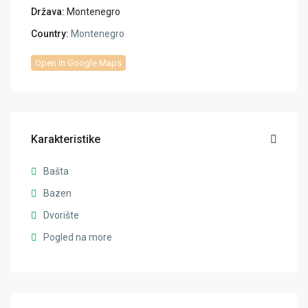
Država:
Montenegro
Country:
Montenegro
Open In Google Maps
Karakteristike
Bašta
Bazen
Dvorište
Pogled na more