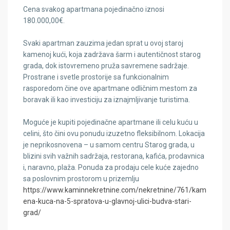
Cena svakog apartmana pojedinačno iznosi
180.000,00€.
Svaki apartman zauzima jedan sprat u ovoj staroj
kamenoj kući, koja zadržava šarm i autentičnost starog
grada, dok istovremeno pruža savremene sadržaje.
Prostrane i svetle prostorije sa funkcionalnim
rasporedom čine ove apartmane odličnim mestom za
boravak ili kao investiciju za iznajmljivanje turistima.
Moguće je kupiti pojedinačne apartmane ili celu kuću u
celini, što čini ovu ponudu izuzetno fleksibilnom. Lokacija
je neprikosnovena – u samom centru Starog grada, u
blizini svih važnih sadržaja, restorana, kafića, prodavnica
i, naravno, plaža. Ponuda za prodaju cele kuće zajedno
sa poslovnim prostorom u prizemlju
https://www.kaminnekretnine.com/nekretnine/761/kam
ena-kuca-na-5-spratova-u-glavnoj-ulici-budva-stari-
grad/