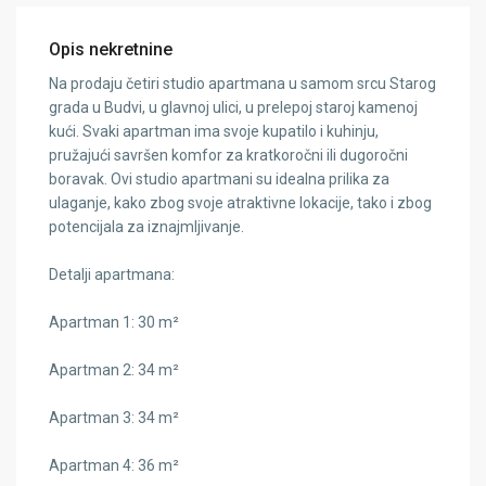
Opis nekretnine
Na prodaju četiri studio apartmana u samom srcu Starog
grada u Budvi, u glavnoj ulici, u prelepoj staroj kamenoj
kući. Svaki apartman ima svoje kupatilo i kuhinju,
pružajući savršen komfor za kratkoročni ili dugoročni
boravak. Ovi studio apartmani su idealna prilika za
ulaganje, kako zbog svoje atraktivne lokacije, tako i zbog
potencijala za iznajmljivanje.
Detalji apartmana:
Apartman 1: 30 m²
Apartman 2: 34 m²
Apartman 3: 34 m²
Apartman 4: 36 m²