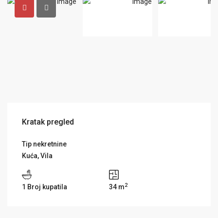
Kratak pregled
Tip nekretnine
Kuća
,
Vila
2
1 Broj kupatila
34 m