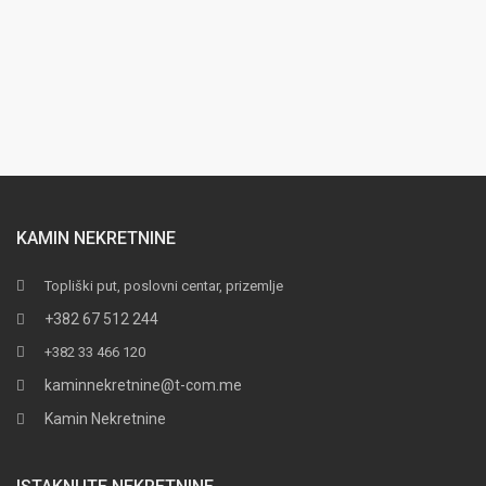
KAMIN NEKRETNINE
Topliški put, poslovni centar, prizemlje
+382 67 512 244
+382 33 466 120
kaminnekretnine@t-com.me
Kamin Nekretnine