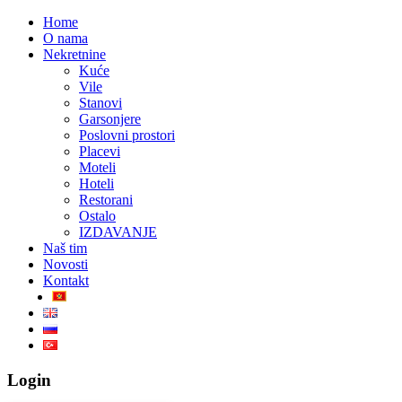
Home
O nama
Nekretnine
Kuće
Vile
Stanovi
Garsonjere
Poslovni prostori
Placevi
Moteli
Hoteli
Restorani
Ostalo
IZDAVANJE
Naš tim
Novosti
Kontakt
Login