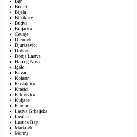
Bar
Becici
Bijela
Blizikuce
Budva
Buljarica
Cetinje
Djenovici
Djurasevici
Dobrota
Donja Lastva
Herceg Novi
Igalo
Kavac
Kolasin
Kostajnica
Krasici
Krimovica
Kuljace
Kumbor
Lastva Grbaljska
Lustica
Lustica Bay
Markovici
Morinj