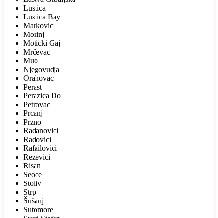
Lustica
Lustica Bay
Markovici
Morinj
Moticki Gaj
Mrčevac
Muo
Njegovudja
Orahovac
Perast
Perazica Do
Petrovac
Prcanj
Przno
Radanovici
Radovici
Rafailovici
Rezevici
Risan
Seoce
Stoliv
Strp
Šušanj
Sutomore