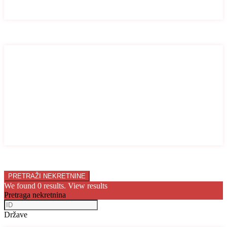
Stan
Vila
Broj soba
Broj soba
1
2
3
4
5
6
7
8
9
10
Price range:
0 € to 10.000.000 €
We found
0
results.
View results
Pretraga nekretnina
Države