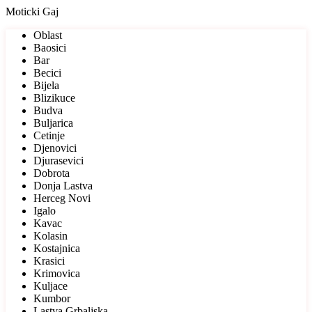
Moticki Gaj
Oblast
Baosici
Bar
Becici
Bijela
Blizikuce
Budva
Buljarica
Cetinje
Djenovici
Djurasevici
Dobrota
Donja Lastva
Herceg Novi
Igalo
Kavac
Kolasin
Kostajnica
Krasici
Krimovica
Kuljace
Kumbor
Lastva Grbaljska