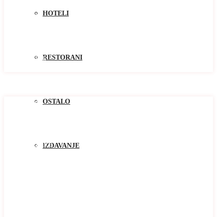
Kolasin
HOTELI
Kotor
Niksic
Pluzine
Podgorica
Tivat
RESTORANI
Žabljak
Zlatibor
Oblast
Oblast
OSTALO
Baosici
Bar
Becici
Bijela
Blizikuce
IZDAVANJE
Budva
Buljarica
Cetinje
Djenovici
Djurasevici
Dobrota
Donja Lastva
Herceg Novi