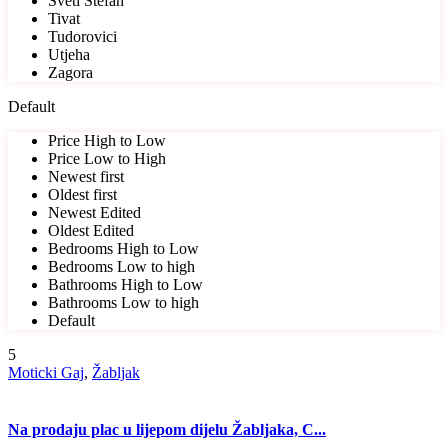
Sveti Stefan
Tivat
Tudorovici
Utjeha
Zagora
Default
Price High to Low
Price Low to High
Newest first
Oldest first
Newest Edited
Oldest Edited
Bedrooms High to Low
Bedrooms Low to high
Bathrooms High to Low
Bathrooms Low to high
Default
5
Moticki Gaj
,
Žabljak
Na prodaju plac u lijepom dijelu Žabljaka, C...