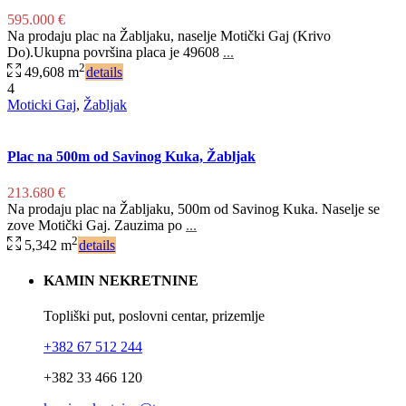
595.000 €
Na prodaju plac na Žabljaku, naselje Motički Gaj (Krivo
Do).Ukupna površina placa je 49608
...
2
49,608 m
details
4
Moticki Gaj
,
Žabljak
Plac na 500m od Savinog Kuka, Žabljak
213.680 €
Na prodaju plac na Žabljaku, 500m od Savinog Kuka. Naselje se
zove Motički Gaj. Zauzima po
...
2
5,342 m
details
KAMIN NEKRETNINE
Topliški put, poslovni centar, prizemlje
+382 67 512 244
+382 33 466 120