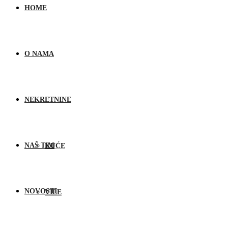
HOME
O NAMA
NEKRETNINE
NAŠ TIM
KUĆE
NOVOSTI
VILE