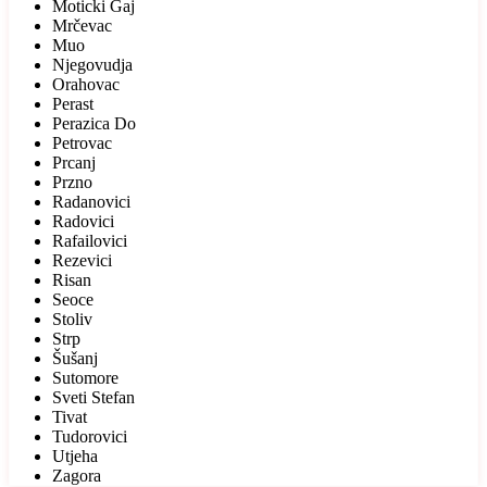
Moticki Gaj
Mrčevac
Muo
Njegovudja
Orahovac
Perast
Perazica Do
Petrovac
Prcanj
Przno
Radanovici
Radovici
Rafailovici
Rezevici
Risan
Seoce
Stoliv
Strp
Šušanj
Sutomore
Sveti Stefan
Tivat
Tudorovici
Utjeha
Zagora