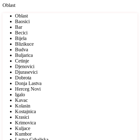
Oblast
Oblast
Baosici
Bar
Becici
Bijela
Blizikuce
Budva
Buljarica
Cetinje
Djenovici
Djurasevici
Dobrota
Donja Lastva
Herceg Novi
Igalo
Kavac
Kolasin
Kostajnica
Krasici
Krimovica
Kuljace
Kumbor
Lastva Grbaljska