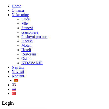
Home
O nama
Nekretnine
Kuće
Vile
Stanovi
Garsonjere
Poslovni prostori
Placevi
Moteli
Hoteli
Restorani
Ostalo
IZDAVANJE
Naš tim
Novosti
Kontakt
Login