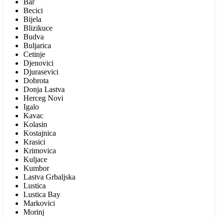
Bar
Becici
Bijela
Blizikuce
Budva
Buljarica
Cetinje
Djenovici
Djurasevici
Dobrota
Donja Lastva
Herceg Novi
Igalo
Kavac
Kolasin
Kostajnica
Krasici
Krimovica
Kuljace
Kumbor
Lastva Grbaljska
Lustica
Lustica Bay
Markovici
Morinj