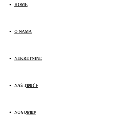
HOME
O NAMA
NEKRETNINE
NAŠ TIM
KUĆE
NOVOSTI
VILE