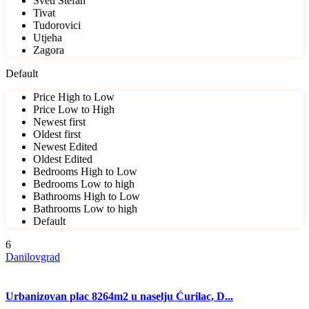
Sveti Stefan
Tivat
Tudorovici
Utjeha
Zagora
Default
Price High to Low
Price Low to High
Newest first
Oldest first
Newest Edited
Oldest Edited
Bedrooms High to Low
Bedrooms Low to high
Bathrooms High to Low
Bathrooms Low to high
Default
6
Danilovgrad
Urbanizovan plac 8264m2 u naselju Ćurilac, D...