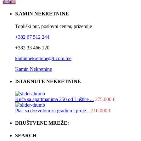
details
KAMIN NEKRETNINE
Topliški put, poslovni centar, prizemlje
+382 67 512 244
+382 33 466 120
kaminnekretnine@t-com.me
Kamin Nekretnine
ISTAKNUTE NEKRETNINE
Kuća sa apartmanima 250 od Luštice ...
375.000 €
Plac sa dozvolom za gradnju i proje...
210.000 €
DRUŠTVENE MREŽE:
SEARCH