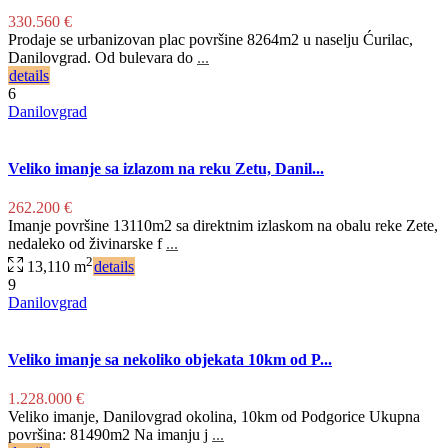
330.560 €
Prodaje se urbanizovan plac površine 8264m2 u naselju Ćurilac,
Danilovgrad. Od bulevara do
...
details
6
Danilovgrad
Veliko imanje sa izlazom na reku Zetu, Danil...
262.200 €
Imanje površine 13110m2 sa direktnim izlaskom na obalu reke Zete,
nedaleko od živinarske f
...
2
13,110 m
details
9
Danilovgrad
Veliko imanje sa nekoliko objekata 10km od P...
1.228.000 €
Veliko imanje, Danilovgrad okolina, 10km od Podgorice Ukupna
površina: 81490m2 Na imanju j
...