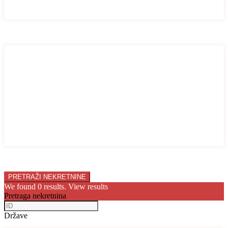
Stan
Vila
Broj soba
Broj soba
1
2
3
4
5
6
7
8
9
10
Price range:
0 € to 10.000.000 €
We found
0
results.
View results
Pretraga nekretnina
Države