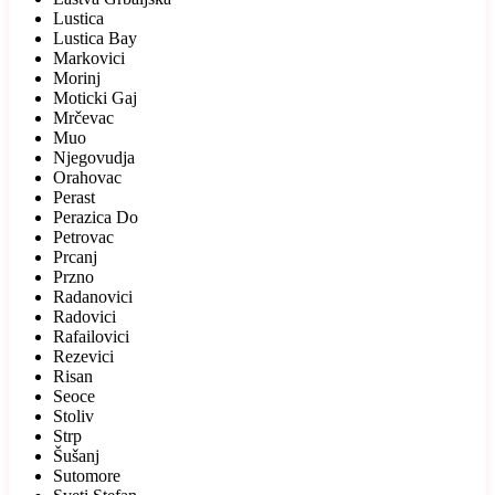
Lustica
Lustica Bay
Markovici
Morinj
Moticki Gaj
Mrčevac
Muo
Njegovudja
Orahovac
Perast
Perazica Do
Petrovac
Prcanj
Przno
Radanovici
Radovici
Rafailovici
Rezevici
Risan
Seoce
Stoliv
Strp
Šušanj
Sutomore