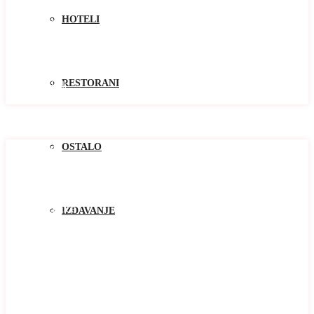
Kolasin
HOTELI
Kotor
Niksic
Pluzine
Podgorica
Tivat
RESTORANI
Žabljak
Zlatibor
Oblast
Oblast
OSTALO
Baosici
Bar
Becici
Bijela
Blizikuce
IZDAVANJE
Budva
Buljarica
Cetinje
Djenovici
Djurasevici
Dobrota
Donja Lastva
Herceg Novi