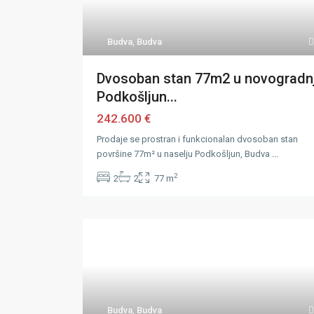
Budva
,
Budva
Dvosoban stan 77m2 u novogradnj
Podkošljun...
242.600 €
Prodaje se prostran i funkcionalan dvosoban stan
površine 77m² u naselju Podkošljun, Budva
...
2
2
2
77 m
Budva
,
Budva