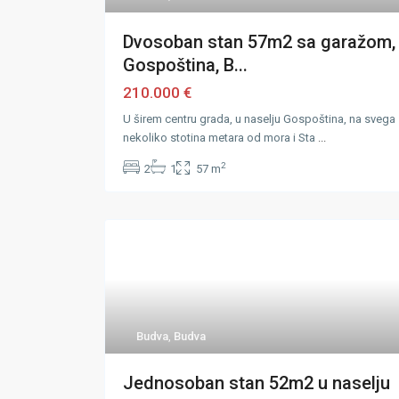
Dvosoban stan 57m2 sa garažom,
Gospoština, B...
210.000 €
U širem centru grada, u naselju Gospoština, na svega
nekoliko stotina metara od mora i Sta
...
2
2
1
57 m
Budva
,
Budva
Jednosoban stan 52m2 u naselju