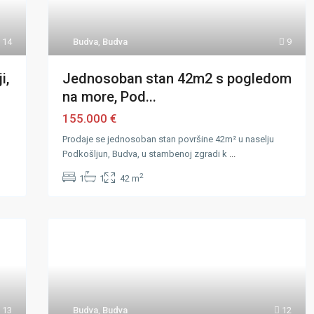
14
Budva
,
Budva
9
i,
Jednosoban stan 42m2 s pogledom
na more, Pod...
155.000 €
Prodaje se jednosoban stan površine 42m² u naselju
Podkošljun, Budva, u stambenoj zgradi k
...
2
1
1
42 m
13
Budva
,
Budva
12