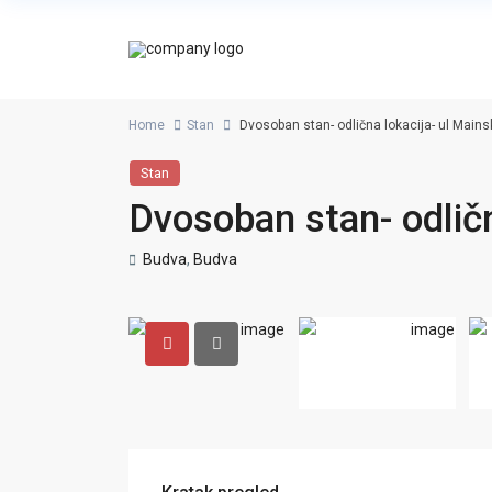
Home
Stan
Dvosoban stan- odlična lokacija- ul Main
Stan
Dvosoban stan- odličn
Budva
,
Budva