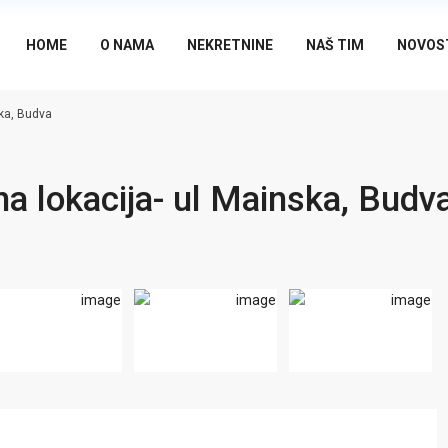
HOME
O NAMA
NEKRETNINE
NAŠ TIM
NOVOS
ska, Budva
a lokacija- ul Mainska, Budv