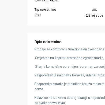
Kratak pregled
Tip nekretnine
Stan
2 Broj soba
Opis nekretnine
Prodaje se komforan i funkcionalan dvosoban st
Smješten na II spratu stambene zgrade starije, a
Stan je kompletno opremljen i spreman za useljen
Rasporedjen je na:dnevni boravak, kuhinju i trpez
Raspored prostorija je praktičan i pruža maksima
doma.
Nalazi se na izuzetno dobroj lokaciji, u neposred
za svakodnevni život.