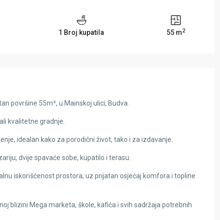
2
1 Broj kupatila
55 m
an površine 55m², u Mainskoj ulici, Budva.
li kvalitetne gradnje.
je, idealan kako za porodični život, tako i za izdavanje.
ariju, dvije spavaće sobe, kupatilo i terasu.
lnu iskorišćenost prostora, uz prijatan osjećaj komfora i topline
noj blizini Mega marketa, škole, kafića i svih sadržaja potrebnih