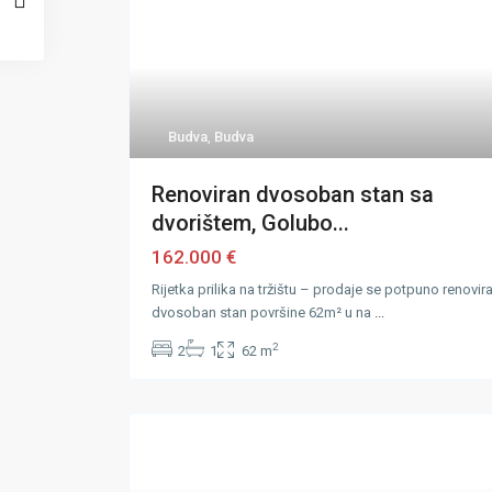
Budva
,
Budva
Renoviran dvosoban stan sa
dvorištem, Golubo...
162.000 €
Rijetka prilika na tržištu – prodaje se potpuno renovir
dvosoban stan površine 62m² u na
...
2
2
1
62 m