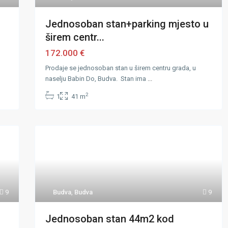
Jednosoban stan+parking mjesto u
širem centr...
172.000 €
Prodaje se jednosoban stan u širem centru grada, u
naselju Babin Do, Budva. Stan ima
...
2
1
41 m
9
Budva
,
Budva
9
Jednosoban stan 44m2 kod