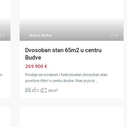
7
Budva
,
Budva
11
Dvosoban stan 65m2 u centru
Budve
269.900 €
an
Prodaje se moderan i funkcionalan dvosoban stan
površine 65m² u centru Budve. Stan je pozi
...
2
2
2
65 m