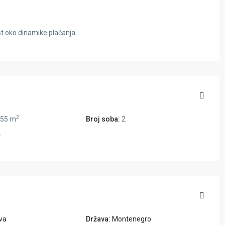
t oko dinamike plaćanja.
2
55 m
Broj soba:
2
4
va
Država:
Montenegro