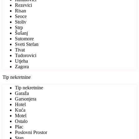
Rezevici
Risan
Seoce
Stoliv
Strp
Šušanj
Sutomore
Sveti Stefan
Tivat
Tudorovici
Utjeha
Zagora
Tip nekretnine
Tip nekretnine
Garaža
Garsonjera
Hotel
Kuća
Motel
Ostalo
Plac
Poslovni Prostor
Stan