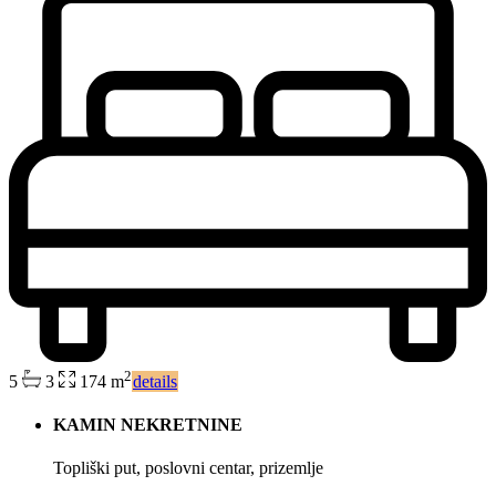
2
5
3
174 m
details
KAMIN NEKRETNINE
Topliški put, poslovni centar, prizemlje