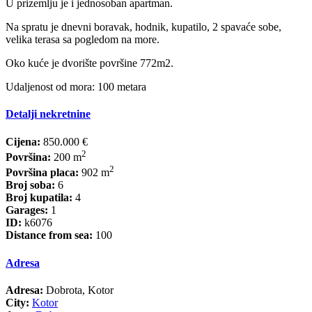
U prizemlju je i jednosoban apartman.
Na spratu je dnevni boravak, hodnik, kupatilo, 2 spavaće sobe,
velika terasa sa pogledom na more.
Oko kuće je dvorište površine 772m2.
Udaljenost od mora: 100 metara
Detalji nekretnine
Cijena:
850.000 €
2
Površina:
200 m
2
Površina placa:
902 m
Broj soba:
6
Broj kupatila:
4
Garages:
1
ID:
k6076
Distance from sea:
100
Adresa
Adresa:
Dobrota, Kotor
City:
Kotor