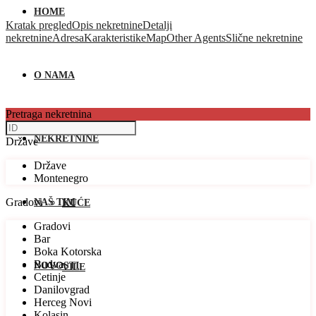
HOME
Kratak pregled
Opis nekretnine
Detalji
nekretnine
Adresa
Karakteristike
Map
Other Agents
Slične nekretnine
O NAMA
Pretraga nekretnina
NEKRETNINE
Države
Države
Montenegro
Gradovi
NAŠ TIM
KUĆE
Gradovi
Bar
Boka Kotorska
Budva
NOVOSTI
VILE
Cetinje
Danilovgrad
Herceg Novi
Kolasin