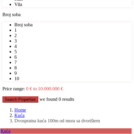
Vila
Broj soba
Broj soba
1
2
3
4
5
6
7
8
9
10
Price range:
0 € to 10.000.000 €
we found
0
results
Search Properties
Home
Kuća
Dvospratna kuća 100m od mora sa dvorištem
Kuća