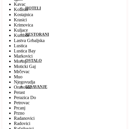
Kavac
HOTELI
Kolasin
Kostajnica
Krasici
Krimovica
Kuljace
RESTORANI
Kumbor
Lastva Grbaljska
Lustica
Lustica Bay
Markovici
OSTALO
Morinj
Moticki Gaj
Mrčevac
Muo
Njegovudja
Orahovac
IZDAVANJE
Perast
Perazica Do
Petrovac
Prcanj
Przno
Radanovici
Radovici
Rafailovici