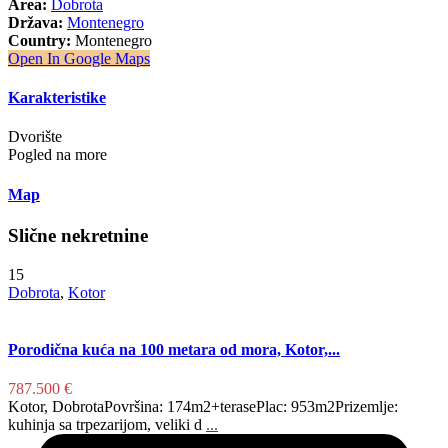
Area:
Dobrota
Država:
Montenegro
Country:
Montenegro
Open In Google Maps
Karakteristike
Dvorište
Pogled na more
Map
Slične nekretnine
15
Dobrota
,
Kotor
Porodična kuća na 100 metara od mora, Kotor,...
787.500 €
Kotor, DobrotaPovršina: 174m2+terasePlac: 953m2Prizemlje:
kuhinja sa trpezarijom, veliki d
...