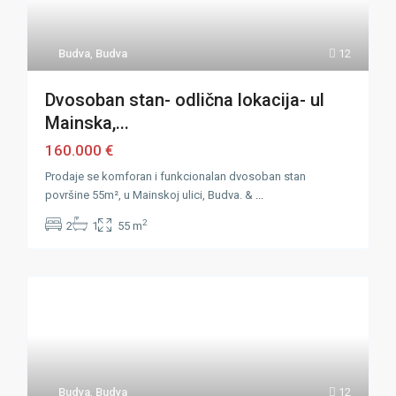
Budva
,
Budva
12
Dvosoban stan- odlična lokacija- ul
Mainska,...
160.000 €
Prodaje se komforan i funkcionalan dvosoban stan
površine 55m², u Mainskoj ulici, Budva. &
...
2
2
1
55 m
Budva
,
Budva
12