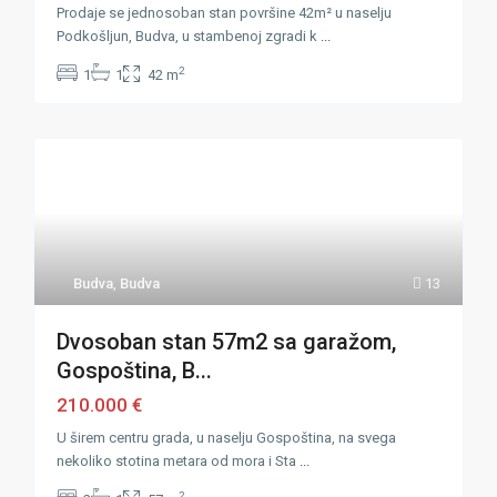
Prodaje se jednosoban stan površine 42m² u naselju
Podkošljun, Budva, u stambenoj zgradi k
...
2
1
1
42 m
Budva
,
Budva
13
Dvosoban stan 57m2 sa garažom,
Gospoština, B...
210.000 €
U širem centru grada, u naselju Gospoština, na svega
nekoliko stotina metara od mora i Sta
...
2