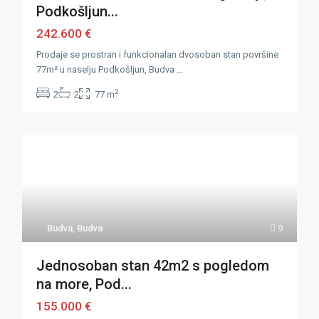
Podkošljun...
242.600 €
Prodaje se prostran i funkcionalan dvosoban stan površine
77m² u naselju Podkošljun, Budva
...
2
2
2
77 m
Budva
,
Budva
9
Jednosoban stan 42m2 s pogledom
na more, Pod...
155.000 €