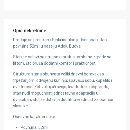
Opis nekretnine
Prodaje se prostran i funkcionalan jednosoban stan
površine 52m² u naselju Adok, Budva.
Stan se nalazi na drugom spratu stambene zgrade sa
liftom, što pruža dodatni komfor i praktičnost.
Struktura stana obuhvata veliki dnevni boravak sa
trpezarijom, odvojenu kuhinju, spavaću sobu, kupatilo i
dve terase. Zahvaljujući svojoj kvadraturi i rasporedu,
stan nudi mogućnost jednostavne adaptacije u
dvosoban, što predstavlja dodatnu vrednost za buduće
vlasnike.
Osnovne karakteristike:
Površina: 52m²