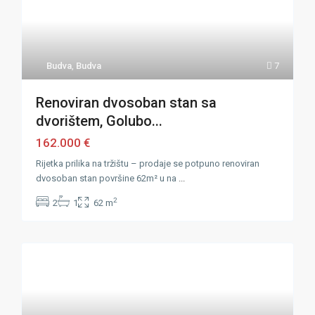
Budva
,
Budva
7
Renoviran dvosoban stan sa
dvorištem, Golubo...
162.000 €
Rijetka prilika na tržištu – prodaje se potpuno renoviran
dvosoban stan površine 62m² u na
...
2
2
1
62 m