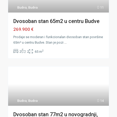
Budva
,
Budva
11
Dvosoban stan 65m2 u centru Budve
269.900 €
Prodaje se moderan i funkcionalan dvosoban stan površine
65m² u centru Budve. Stan je pozi
...
2
2
2
65 m
Budva
,
Budva
14
Dvosoban stan 77m2 u novogradnji,