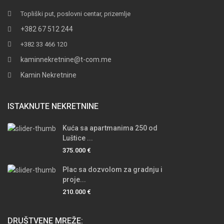
Topliški put, poslovni centar, prizemlje
+382 67 512 244
+382 33 466 120
kaminnekretnine@t-com.me
Kamin Nekretnine
ISTAKNUTE NEKRETNINE
Kuća sa apartmanima 250 od
Luštice ...
375.000 €
Plac sa dozvolom za gradnju i
proje...
210.000 €
DRUŠTVENE MREŽE: