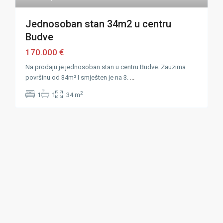
Jednosoban stan 34m2 u centru
Budve
170.000 €
Na prodaju je jednosoban stan u centru Budve. Zauzima
površinu od 34m² I smješten je na 3.
...
2
1
1
34 m