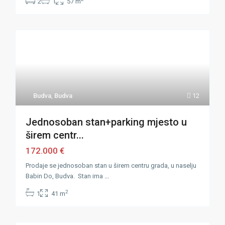
2
1
57 m
Budva
,
Budva
12
Jednosoban stan+parking mjesto u
širem centr...
172.000 €
Prodaje se jednosoban stan u širem centru grada, u naselju
Babin Do, Budva. Stan ima
...
2
1
41 m