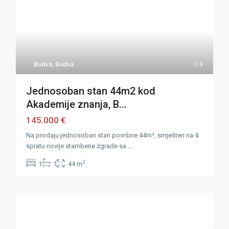
Budva
,
Budva
9
Jednosoban stan 44m2 kod
Akademije znanja, B...
145.000 €
Na prodaju jednosoban stan površine 44m², smješten na 4.
spratu novije stambene zgrade sa
...
2
1
1
44 m