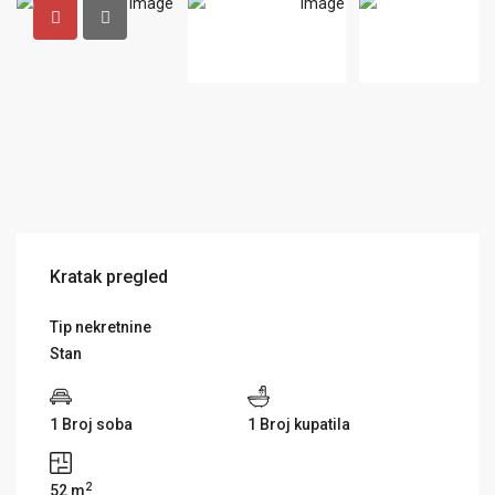
Kratak pregled
Tip nekretnine
Stan
1 Broj soba
1 Broj kupatila
2
52 m