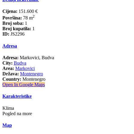
Cijena:
151.600 €
2
Površina:
78 m
Broj soba:
1
Broj kupatila:
1
ID:
JS2296
Adresa
Adresa:
Markovici, Budva
City:
Budva
Area:
Markovici
Država:
Montenegro
Country:
Montenegro
Open In Google Maps
Karakteristike
Klima
Pogled na more
Map