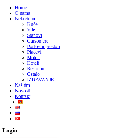
Home
O nama
Nekretnine
Kuće
Vile
Stanovi
Garsonjere
Poslovni prostori
Placevi
Moteli
Hoteli
Restorani
Ostalo
IZDAVANJE
Naš tim
Novosti
Kontakt
Login