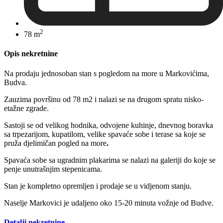
2
78 m
Opis nekretnine
Na prodaju jednosoban stan s pogledom na more u Markovićima,
Budva.
Zauzima površinu od 78 m2 i nalazi se na drugom spratu nisko-
etažne zgrade.
Sastoji se od velikog hodnika, odvojene kuhinje, dnevnog boravka
sa trpezarijom, kupatilom, velike spavaće sobe i terase sa koje se
pruža djelimičan pogled na more
.
Spavaća sobe sa ugradnim plakarima se nalazi na galeriji do koje se
penje unutrašnjim stepenicama.
Stan je kompletno opremljen i prodaje se u vidjenom stanju.
Naselje Markovici je udaljeno oko 15-20 minuta vožnje od Budve.
Detalji nekretnine