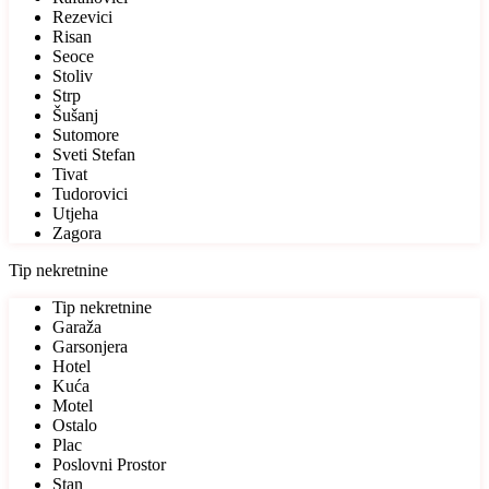
Rezevici
Risan
Seoce
Stoliv
Strp
Šušanj
Sutomore
Sveti Stefan
Tivat
Tudorovici
Utjeha
Zagora
Tip nekretnine
Tip nekretnine
Garaža
Garsonjera
Hotel
Kuća
Motel
Ostalo
Plac
Poslovni Prostor
Stan