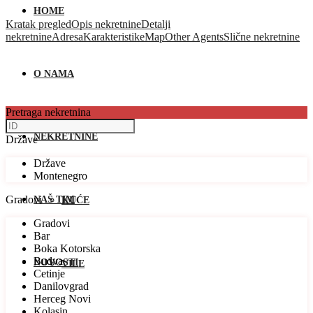
HOME
Kratak pregled
Opis nekretnine
Detalji
nekretnine
Adresa
Karakteristike
Map
Other Agents
Slične nekretnine
O NAMA
Pretraga nekretnina
NEKRETNINE
Države
Države
Montenegro
Gradovi
NAŠ TIM
KUĆE
Gradovi
Bar
Boka Kotorska
Budva
NOVOSTI
VILE
Cetinje
Danilovgrad
Herceg Novi
Kolasin