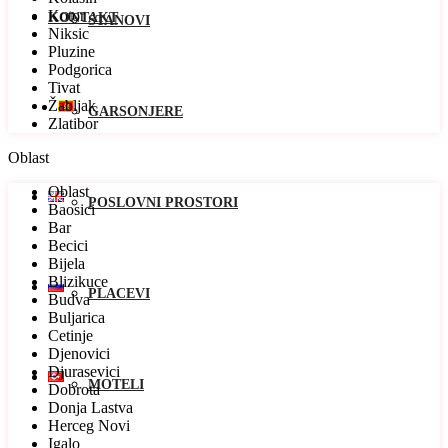
Kotor
KONTAKT
STANOVI
Niksic
Pluzine
Podgorica
Tivat
Žabljak
GARSONJERE
Zlatibor
Oblast
Oblast
POSLOVNI PROSTORI
Baosici
Bar
Becici
Bijela
Blizikuce
PLACEVI
Budva
Buljarica
Cetinje
Djenovici
Djurasevici
MOTELI
Dobrota
Donja Lastva
Herceg Novi
Igalo