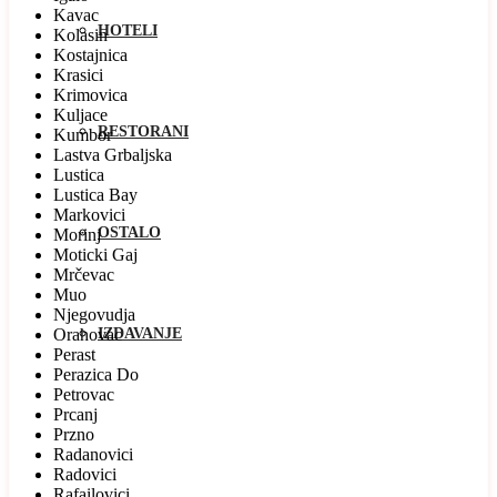
Kavac
HOTELI
Kolasin
Kostajnica
Krasici
Krimovica
Kuljace
RESTORANI
Kumbor
Lastva Grbaljska
Lustica
Lustica Bay
Markovici
OSTALO
Morinj
Moticki Gaj
Mrčevac
Muo
Njegovudja
Orahovac
IZDAVANJE
Perast
Perazica Do
Petrovac
Prcanj
Przno
Radanovici
Radovici
Rafailovici