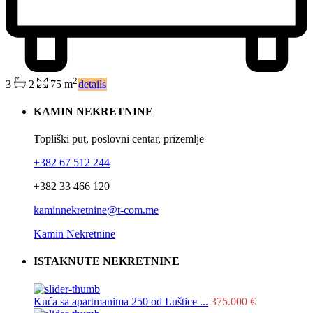
2
3
2
75 m
details
KAMIN NEKRETNINE
Topliški put, poslovni centar, prizemlje
+382 67 512 244
+382 33 466 120
kaminnekretnine@t-com.me
Kamin Nekretnine
ISTAKNUTE NEKRETNINE
Kuća sa apartmanima 250 od Luštice ...
375.000 €