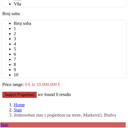
Vila
Broj soba
Broj soba
1
2
3
4
5
6
7
8
9
10
Price range:
0 € to 10.000.000 €
we found
0
results
Search Properties
Home
Stan
Jednosoban stan s pogledom na more, Markovići, Budva
Stan