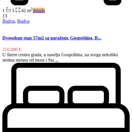
2
1
1
42 m
details
13
Budva
,
Budva
Dvosoban stan 57m2 sa garažom, Gospoština, B...
210.000 €
U širem centru grada, u naselju Gospoština, na svega nekoliko
stotina metara od mora i Sta
...