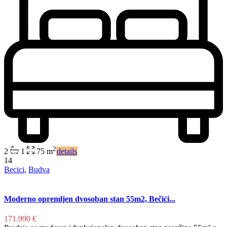
2
2
1
75 m
details
14
Becici
,
Budva
Moderno opremljen dvosoban stan 55m2, Bečići...
171.990 €