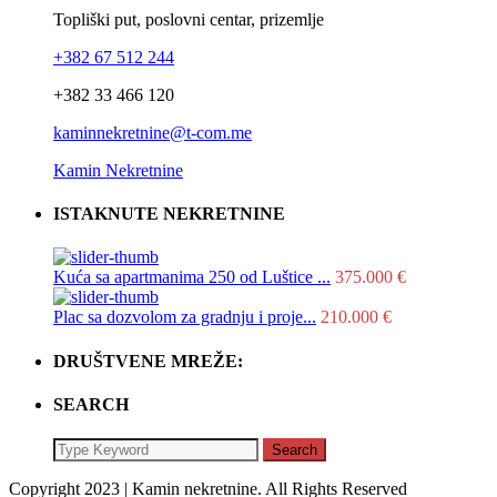
Topliški put, poslovni centar, prizemlje
+382 67 512 244
+382 33 466 120
kaminnekretnine@t-com.me
Kamin Nekretnine
ISTAKNUTE NEKRETNINE
Kuća sa apartmanima 250 od Luštice ...
375.000 €
Plac sa dozvolom za gradnju i proje...
210.000 €
DRUŠTVENE MREŽE:
SEARCH
Search
Copyright 2023 | Kamin nekretnine. All Rights Reserved