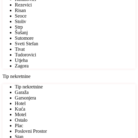
Rezevici
Risan
Seoce
Stoliv
Strp
Šušanj
Sutomore
Sveti Stefan
Tivat
Tudorovici
Utjeha
Zagora
Tip nekretnine
Tip nekretnine
Garaža
Garsonjera
Hotel
Kuća
Motel
Ostalo
Plac
Poslovni Prostor
Stan