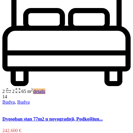
2
2
2
65 m
details
14
Budva
,
Budva
Dvosoban stan 77m2 u novogradnji, Podkošljun...
242.600 €