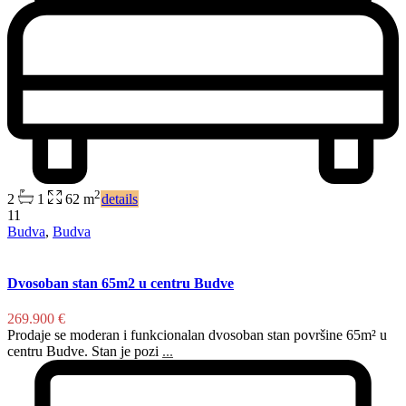
2
2
1
62 m
details
11
Budva
,
Budva
Dvosoban stan 65m2 u centru Budve
269.900 €
Prodaje se moderan i funkcionalan dvosoban stan površine 65m² u
centru Budve. Stan je pozi
...