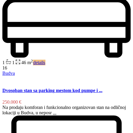
2
1
1
46 m
details
16
Budva
Dvosoban stan sa parking mestom kod pumpe i ...
250.000 €
Na prodaju komforan i funkcionalno organizovan stan na odličnoj
lokaciji u Budva, u neposr
...