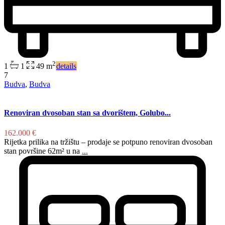
2
1
1
49 m
details
7
Budva
,
Budva
Renoviran dvosoban stan sa dvorištem, Golubo...
162.000 €
Rijetka prilika na tržištu – prodaje se potpuno renoviran dvosoban
stan površine 62m² u na
...