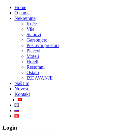
Home
O nama
Nekretnine
Kuće
Vile
Stanovi
Garsonjere
Poslovni prostori
Placevi
Moteli
Hoteli
Restorani
Ostalo
IZDAVANJE
Naš tim
Novosti
Kontakt
Login