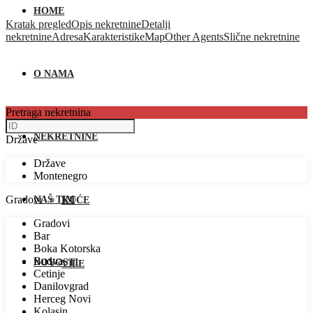
HOME
Kratak pregled
Opis nekretnine
Detalji
nekretnine
Adresa
Karakteristike
Map
Other Agents
Slične nekretnine
O NAMA
Pretraga nekretnina
NEKRETNINE
Države
Države
Montenegro
Gradovi
NAŠ TIM
KUĆE
Gradovi
Bar
Boka Kotorska
Budva
NOVOSTI
VILE
Cetinje
Danilovgrad
Herceg Novi
Kolasin