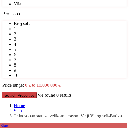
Vila
Broj soba
Broj soba
1
2
3
4
5
6
7
8
9
10
Price range:
0 € to 10.000.000 €
we found
0
results
Search Properties
Home
Stan
Jednosoban stan sa velikom terasom,Velji Vinogradi-Budva
Stan