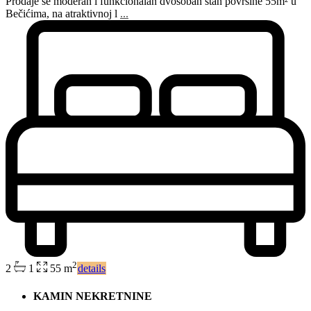
Prodaje se moderan i funkcionalan dvosoban stan površine 55m² u
Bečićima, na atraktivnoj l
...
2
2
1
55 m
details
KAMIN NEKRETNINE