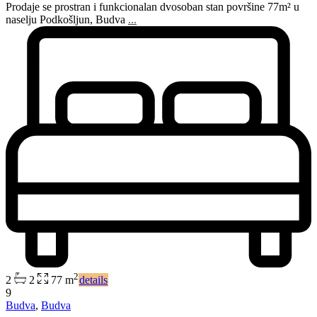
Prodaje se prostran i funkcionalan dvosoban stan površine 77m² u
naselju Podkošljun, Budva
...
2
2
2
77 m
details
9
Budva
,
Budva