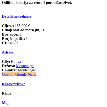
Odlična lokacija za rentu I porodičan život.
Detalji nekretnine
Cijena:
165.000 €
Udaljenost od mora (m):
1
Broj soba:
1
Broj kupatila:
1
ID:
js2385
Adresa
City:
Budva
Država:
Montenegro
Country:
Montenegro
Open In Google Maps
Karakteristike
Klima
Map