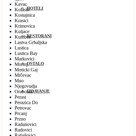
Kavac
HOTELI
Kolasin
Kostajnica
Krasici
Krimovica
Kuljace
RESTORANI
Kumbor
Lastva Grbaljska
Lustica
Lustica Bay
Markovici
OSTALO
Morinj
Moticki Gaj
Mrčevac
Muo
Njegovudja
Orahovac
IZDAVANJE
Perast
Perazica Do
Petrovac
Prcanj
Przno
Radanovici
Radovici
Rafailovici