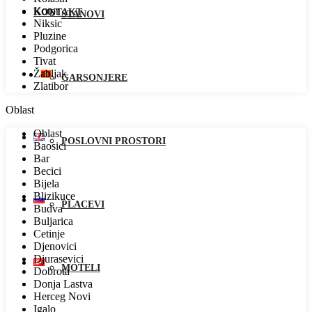
Kotor
KONTAKT
STANOVI
Niksic
Pluzine
Podgorica
Tivat
Žabljak
GARSONJERE
Zlatibor
Oblast
Oblast
POSLOVNI PROSTORI
Baosici
Bar
Becici
Bijela
Blizikuce
PLACEVI
Budva
Buljarica
Cetinje
Djenovici
Djurasevici
MOTELI
Dobrota
Donja Lastva
Herceg Novi
Igalo