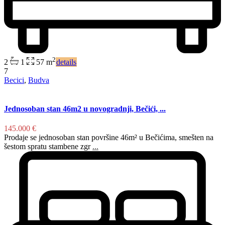
2
2
1
57 m
details
7
Becici
,
Budva
Jednosoban stan 46m2 u novogradnji, Bečići, ...
145.000 €
Prodaje se jednosoban stan površine 46m² u Bečićima, smešten na
šestom spratu stambene zgr
...