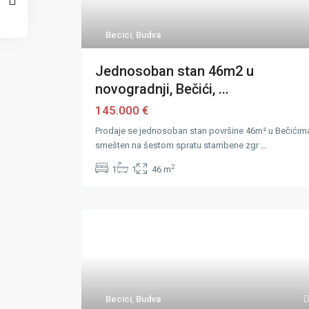
Becici
,
Budva
Jednosoban stan 46m2 u
novogradnji, Bečići, ...
145.000 €
Prodaje se jednosoban stan površine 46m² u Bečićim
smešten na šestom spratu stambene zgr
...
2
1
1
46 m
Becici
,
Budva