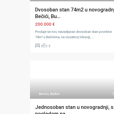
Dvosoban stan 74m2 u novogradnj
Bečići, Bu...
200.000 €
Prodaje se nov, neuseljavan dvosoban stan površine
74m² u Bečićima, na izuzetnoj lokaciji,
...
2
2
Becici
,
Budva
Jednosoban stan u novogradnji, s
pogledom na...