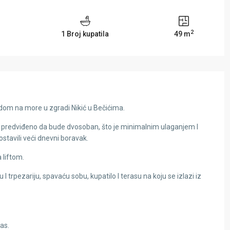
2
1 Broj kupatila
49 m
om na more u zgradi Nikić u Bečićima.
e predviđeno da bude dvosoban, što je minimalnim ulaganjem I
 ostavili veći dnevni boravak.
 liftom.
I trpezariju, spavaću sobu, kupatilo I terasu na koju se izlazi iz
as.