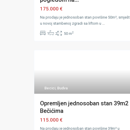
175.000 €
Na prodaju je jednosoban stan površine 50m², smješ
u novoj stambenoj zgradi sa liftom u
...
2
1
2
50 m
Becici
,
Budva
Opremljen jednosoban stan 39m2 
Bečićima
115.000 €
Na prodaju je jednosoban stan površine 39m² u