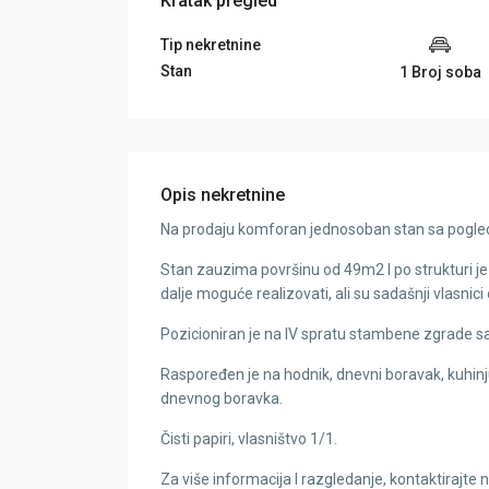
Kratak pregled
Tip nekretnine
Stan
1 Broj soba
Opis nekretnine
Na prodaju komforan jednosoban stan sa pogled
Stan zauzima površinu od 49m2 I po strukturi j
dalje moguće realizovati, ali su sadašnji vlasnici
Pozicioniran je na IV spratu stambene zgrade sa
Raspoređen je na hodnik, dnevni boravak, kuhinju 
dnevnog boravka.
Čisti papiri, vlasništvo 1/1.
Za više informacija I razgledanje, kontaktirajte n