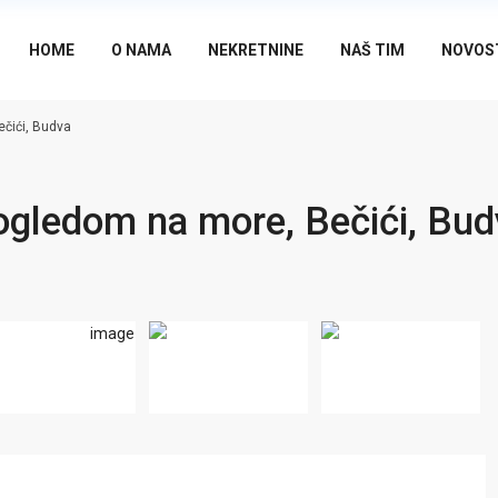
HOME
O NAMA
NEKRETNINE
NAŠ TIM
NOVOS
čići, Budva
ogledom na more, Bečići, Bud