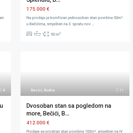
175.000 €
ten
Na prodaju je komforan jednosoban stan površine 50m²
u Bečićima, smješten na 3. spratu nov
...
2
1
1
50 m
8
Becici
,
Budva
11
u
Dvosoban stan sa pogledom na
more, Bečići, B...
412.000 €
Prodaje se prostran stan površine 103m², smješten na IV