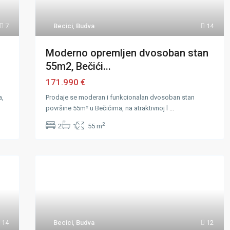
7
Becici
,
Budva
14
Moderno opremljen dvosoban stan
55m2, Bečići...
171.990 €
a,
Prodaje se moderan i funkcionalan dvosoban stan
površine 55m² u Bečićima, na atraktivnoj l
...
2
2
1
55 m
14
Becici
,
Budva
12