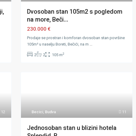
i,
Dvosoban stan 105m2 s pogledom
na more, Beči...
230.000 €
Prodaje se prostran i komforan dvosoban stan površine
105m² u naselju Boreti, Bečići, na m
...
2
2
2
105 m
12
Becici
,
Budva
11
Jednosoban stan u blizini hotela
Splendid, B...