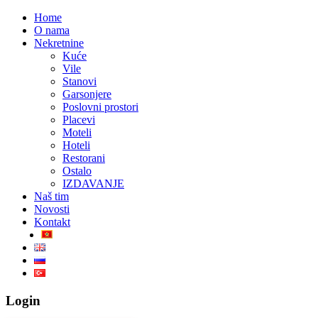
Home
O nama
Nekretnine
Kuće
Vile
Stanovi
Garsonjere
Poslovni prostori
Placevi
Moteli
Hoteli
Restorani
Ostalo
IZDAVANJE
Naš tim
Novosti
Kontakt
Login