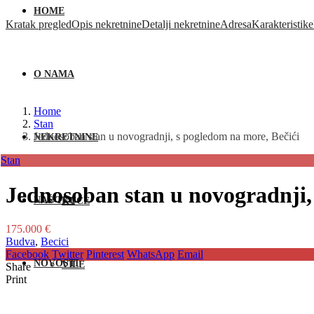
HOME
Kratak pregled
Opis nekretnine
Detalji nekretnine
Adresa
Karakteristike
O NAMA
Home
Stan
Jednosoban stan u novogradnji, s pogledom na more, Bečići
NEKRETNINE
Stan
Jednosoban stan u novogradnji,
NAŠ TIM
KUĆE
175.000 €
Budva
,
Becici
Facebook
Twitter
Pinterest
WhatsApp
Email
NOVOSTI
VILE
Share
Print