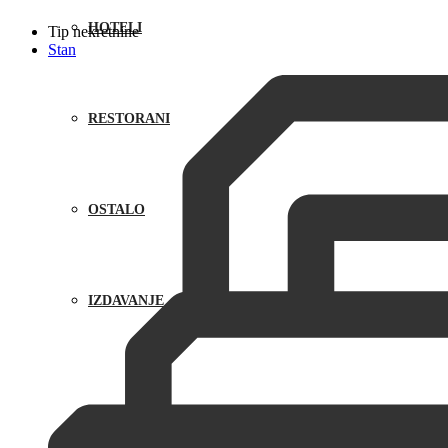
HOTELI
Tip nekretnine
Stan
RESTORANI
OSTALO
IZDAVANJE