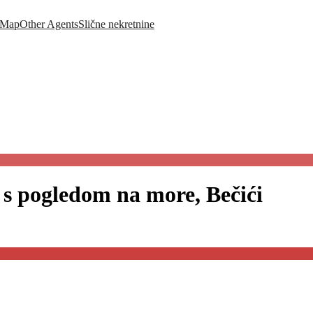
Map
Other Agents
Slične nekretnine
 s pogledom na more, Bečići