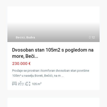
Becici
,
Budva
12
Dvosoban stan 105m2 s pogledom na
more, Beči...
230.000 €
Prodaje se prostran i komforan dvosoban stan površine
105m² u naselju Boreti, Bečići, na m
...
2
2
2
105 m