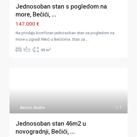
Jednosoban stan s pogledom na
more, Bečići, ...
147.000 €
Na prodaju komforan jednosoban stan sa pogledom na
more u zgradi Nikić u Bečićima. Stan za
...
2
1
1
49 m
Becici
,
Budva
7
Jednosoban stan 46m2 u
novogradnji, Bečići, ...