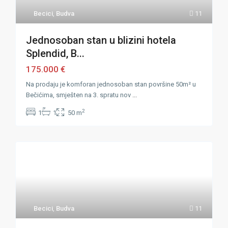
Becici
,
Budva
11
Jednosoban stan u blizini hotela
Splendid, B...
175.000 €
Na prodaju je komforan jednosoban stan površine 50m² u
Bečićima, smješten na 3. spratu nov
...
2
1
1
50 m
Becici
,
Budva
11