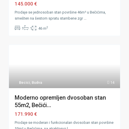
145.000 €
Prodaje se jednosoban stan površine 46m² u Bečićima,
smešten na šestom spratu stambene zgr
...
2
1
1
46 m
Becici
,
Budva
14
Moderno opremljen dvosoban stan
55m2, Bečići...
171.990 €
Prodaje se moderan i funkcionalan dvosoban stan površine
55m² u Bečićima, na atraktivnoj l
...