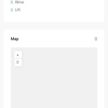
Klima
Lift
Map