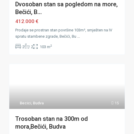
Dvosoban stan sa pogledom na more,
Bečići, B...
412.000 €
Prodaje se prostran stan površine 103m², smješten na IV
spratu stambene zgrade, Bečići, Bu
...
2
2
2
103 m
Becici
,
Budva
15
Trosoban stan na 300m od
mora,Bečići, Budva