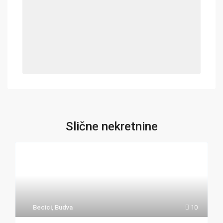
Slične nekretnine
Becici
,
Budva
10