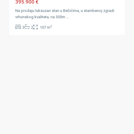
395.900 €
Na prodaju luksuzan stan u Bečićima, u stambenoj zgradi
vrhunskog kvaliteta, na 300m
...
2
3
2
107 m