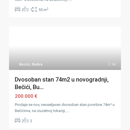
2
2
1
55 m
Becici
,
Budva
14
Dvosoban stan 74m2 u novogradnji,
Bečići, Bu...
200.000 €
Prodaje se nov, neuseljavan dvosoban stan površine 74m² u
Bečićima, na izuzetnoj lokaciji,
...
2
2