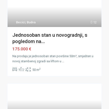
Becici
,
Budva
12
Jednosoban stan u novogradnji, s
pogledom na...
175.000 €
Na prodaju je jednosoban stan površine 50m², smješten u
novoj stambenoj zgradi sa liftom u
...
2
1
2
50 m