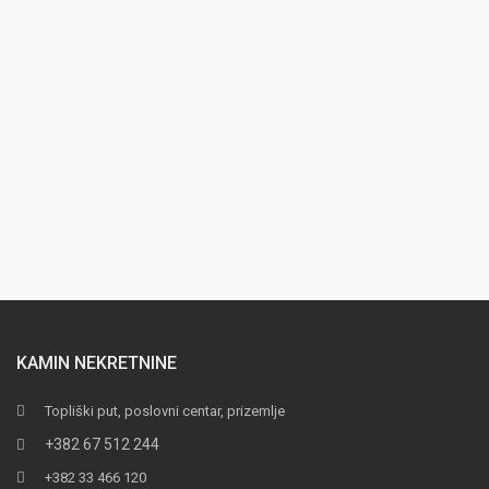
KAMIN NEKRETNINE
Topliški put, poslovni centar, prizemlje
+382 67 512 244
+382 33 466 120