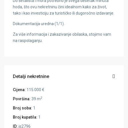
Do šetališta i mora potrebno je svega desetak minuta
hoda, što ovu nekretninu čini idealnom kako za život,
tako i kao investiciju za turističko ili dugoročno izdavanje.
Dokumentacija uredna (1/1).
Za više informacija i zakazivanje obilaska, stojimo vam
na raspolaganju.
Detalji nekretnine
Cijena:
115.000 €
2
Površina:
39 m
Broj soba:
1
Broj kupatila:
1
ID:
js2796