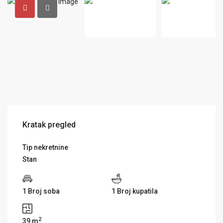
Kratak pregled
Tip nekretnine
Stan
1 Broj soba
1 Broj kupatila
2
39 m