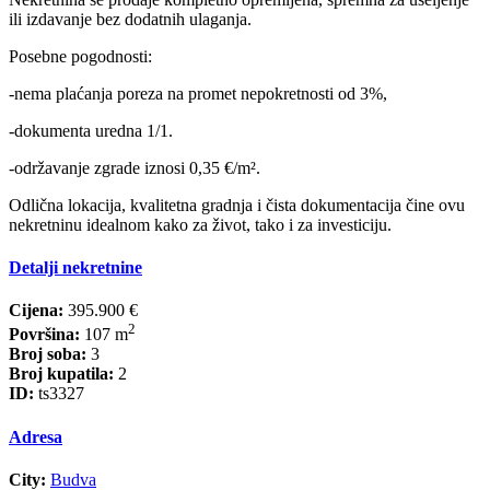
ili izdavanje bez dodatnih ulaganja.
Posebne pogodnosti:
-nema plaćanja poreza na promet nepokretnosti od 3%,
-dokumenta uredna 1/1.
-održavanje zgrade iznosi 0,35 €/m².
Odlična lokacija, kvalitetna gradnja i čista dokumentacija čine ovu
nekretninu idealnom kako za život, tako i za investiciju.
Detalji nekretnine
Cijena:
395.900 €
2
Površina:
107 m
Broj soba:
3
Broj kupatila:
2
ID:
ts3327
Adresa
City:
Budva