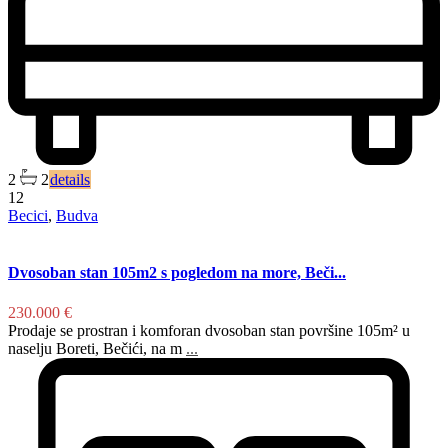
2
2
details
12
Becici
,
Budva
Dvosoban stan 105m2 s pogledom na more, Beči...
230.000 €
Prodaje se prostran i komforan dvosoban stan površine 105m² u
naselju Boreti, Bečići, na m
...