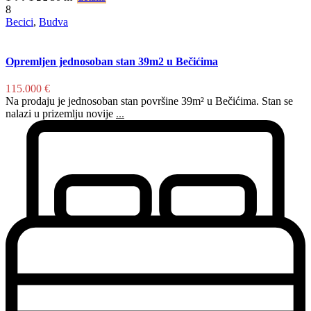
8
Becici
,
Budva
Opremljen jednosoban stan 39m2 u Bečićima
115.000 €
Na prodaju je jednosoban stan površine 39m² u Bečićima. Stan se
nalazi u prizemlju novije
...