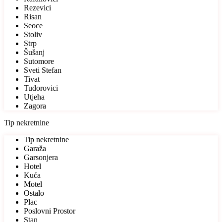
Rezevici
Risan
Seoce
Stoliv
Strp
Šušanj
Sutomore
Sveti Stefan
Tivat
Tudorovici
Utjeha
Zagora
Tip nekretnine
Tip nekretnine
Garaža
Garsonjera
Hotel
Kuća
Motel
Ostalo
Plac
Poslovni Prostor
Stan