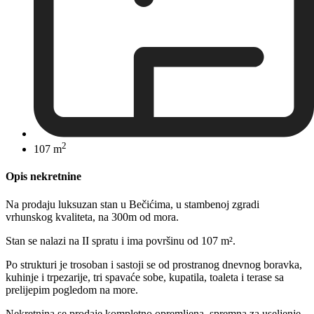
2
107 m
Opis nekretnine
Na prodaju luksuzan stan u Bečićima, u stambenoj zgradi
vrhunskog kvaliteta, na 300m od mora.
Stan se nalazi na II spratu i ima površinu od 107 m².
Po strukturi je trosoban i sastoji se od prostranog dnevnog boravka,
kuhinje i trpezarije, tri spavaće sobe, kupatila, toaleta i terase sa
prelijepim pogledom na more.
Nekretnina se prodaje kompletno opremljena, spremna za useljenje