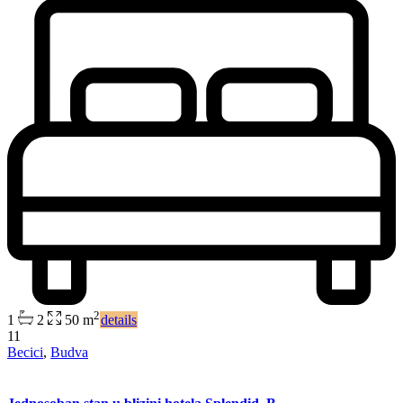
2
1
2
50 m
details
11
Becici
,
Budva