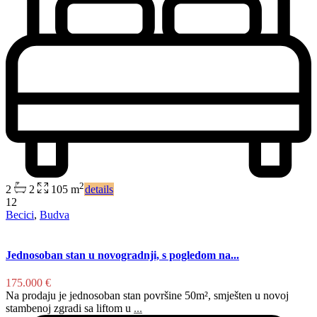
2
2
2
105 m
details
12
Becici
,
Budva
Jednosoban stan u novogradnji, s pogledom na...
175.000 €
Na prodaju je jednosoban stan površine 50m², smješten u novoj
stambenoj zgradi sa liftom u
...