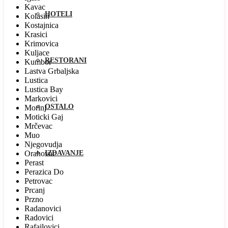
Kavac
HOTELI
Kolasin
Kostajnica
Krasici
Krimovica
Kuljace
RESTORANI
Kumbor
Lastva Grbaljska
Lustica
Lustica Bay
Markovici
OSTALO
Morinj
Moticki Gaj
Mrčevac
Muo
Njegovudja
Orahovac
IZDAVANJE
Perast
Perazica Do
Petrovac
Prcanj
Przno
Radanovici
Radovici
Rafailovici