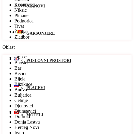
Kotor
KONTAKT
STANOVI
Niksic
Pluzine
Podgorica
Tivat
Žabljak
GARSONJERE
Zlatibor
Oblast
Oblast
POSLOVNI PROSTORI
Baosici
Bar
Becici
Bijela
Blizikuce
PLACEVI
Budva
Buljarica
Cetinje
Djenovici
Djurasevici
MOTELI
Dobrota
Donja Lastva
Herceg Novi
Igalo