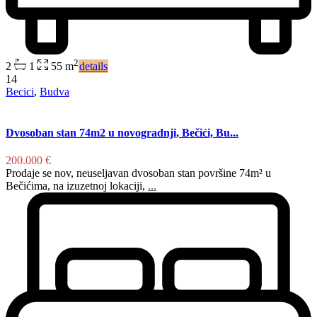
2
2
1
55 m
details
14
Becici
,
Budva
Dvosoban stan 74m2 u novogradnji, Bečići, Bu...
200.000 €
Prodaje se nov, neuseljavan dvosoban stan površine 74m² u
Bečićima, na izuzetnoj lokaciji,
...