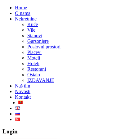
Home
O nama
Nekretnine
Kuće
Vile
Stanovi
Garsonjere
Poslovni prostori
Placevi
Moteli
Hoteli
Restorani
Ostalo
IZDAVANJE
Naš tim
Novosti
Kontakt
Login