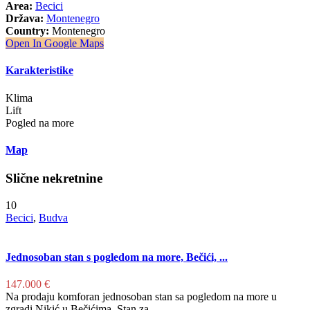
Area:
Becici
Država:
Montenegro
Country:
Montenegro
Open In Google Maps
Karakteristike
Klima
Lift
Pogled na more
Map
Slične nekretnine
10
Becici
,
Budva
Jednosoban stan s pogledom na more, Bečići, ...
147.000 €
Na prodaju komforan jednosoban stan sa pogledom na more u
zgradi Nikić u Bečićima. Stan za
...