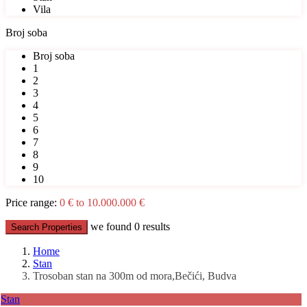
Vila
Broj soba
Broj soba
1
2
3
4
5
6
7
8
9
10
Price range:
0 € to 10.000.000 €
we found
0
results
Search Properties
Home
Stan
Trosoban stan na 300m od mora,Bečići, Budva
Stan