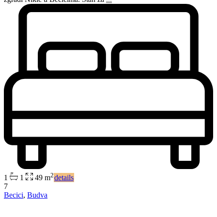
2
1
1
49 m
details
7
Becici
,
Budva