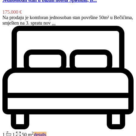
Jednosoban stan u blizini hotela Splendid, B...
175.000 €
Na prodaju je komforan jednosoban stan površine 50m² u Bečićima,
smješten na 3. spratu nov
...
2
1
1
50 m
details