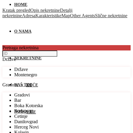
HOME
Kratak pregled
Opis nekretnine
Detalji
nekretnine
Adresa
Karakteristike
Map
Other Agents
Slične nekretnine
O NAMA
Pretraga nekretnina
NEKRETNINE
Države
Države
Montenegro
Gradovi
NAŠ TIM
KUĆE
Gradovi
Bar
Boka Kotorska
Budva
NOVOSTI
VILE
Cetinje
Danilovgrad
Herceg Novi
Kolasin