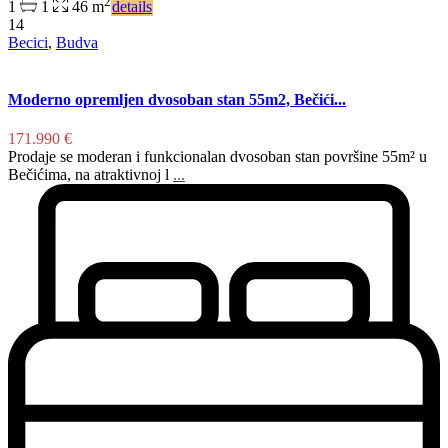
2
1
1
46 m
details
14
Becici
,
Budva
Moderno opremljen dvosoban stan 55m2, Bečići...
171.990 €
Prodaje se moderan i funkcionalan dvosoban stan površine 55m² u
Bečićima, na atraktivnoj l
...