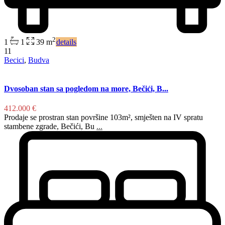
2
1
1
39 m
details
11
Becici
,
Budva
Dvosoban stan sa pogledom na more, Bečići, B...
412.000 €
Prodaje se prostran stan površine 103m², smješten na IV spratu
stambene zgrade, Bečići, Bu
...