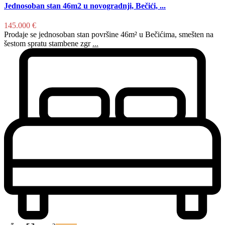
Jednosoban stan 46m2 u novogradnji, Bečići, ...
145.000 €
Prodaje se jednosoban stan površine 46m² u Bečićima, smešten na
šestom spratu stambene zgr
...