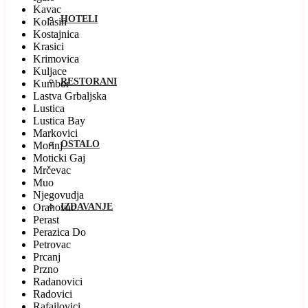
Kavac
HOTELI
Kolasin
Kostajnica
Krasici
Krimovica
Kuljace
RESTORANI
Kumbor
Lastva Grbaljska
Lustica
Lustica Bay
Markovici
OSTALO
Morinj
Moticki Gaj
Mrčevac
Muo
Njegovudja
Orahovac
IZDAVANJE
Perast
Perazica Do
Petrovac
Prcanj
Przno
Radanovici
Radovici
Rafailovici