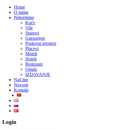
Home
O nama
Nekretnine
Kuće
Vile
Stanovi
Garsonjere
Poslovni prostori
Placevi
Moteli
Hoteli
Restorani
Ostalo
IZDAVANJE
Naš tim
Novosti
Kontakt
Login