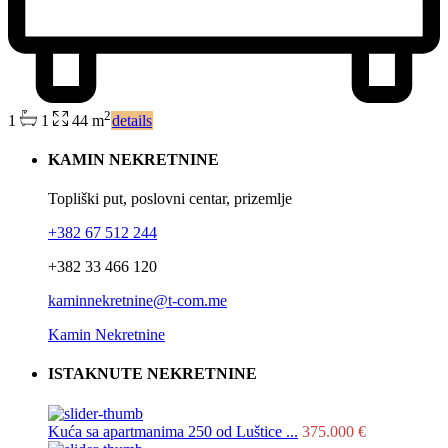
2
1
1
44 m
details
KAMIN NEKRETNINE
Topliški put, poslovni centar, prizemlje
+382 67 512 244
+382 33 466 120
kaminnekretnine@t-com.me
Kamin Nekretnine
ISTAKNUTE NEKRETNINE
Kuća sa apartmanima 250 od Luštice ...
375.000 €