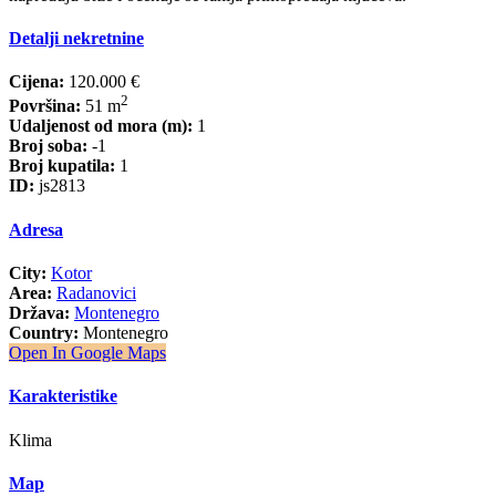
Detalji nekretnine
Cijena:
120.000 €
2
Površina:
51 m
Udaljenost od mora (m):
1
Broj soba:
-1
Broj kupatila:
1
ID:
js2813
Adresa
City:
Kotor
Area:
Radanovici
Država:
Montenegro
Country:
Montenegro
Open In Google Maps
Karakteristike
Klima
Map