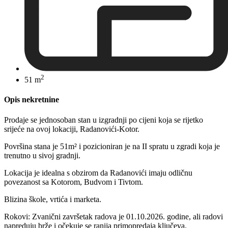
2
51 m
Opis nekretnine
Prodaje se jednosoban stan u izgradnji po cijeni koja se rijetko
srijeće na ovoj lokaciji, Radanovići-Kotor.
Površina stana je 51m² i pozicioniran je na II spratu u zgradi koja je
trenutno u sivoj gradnji.
Lokacija je idealna s obzirom da Radanovići imaju odličnu
povezanost sa Kotorom, Budvom i Tivtom.
Blizina škole, vrtića i marketa.
Rokovi: Zvanični završetak radova je 01.10.2026. godine, ali radovi
napreduju brže i očekuje se ranija primopredaja ključeva.