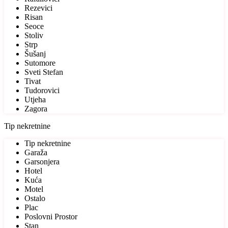
Rezevici
Risan
Seoce
Stoliv
Strp
Šušanj
Sutomore
Sveti Stefan
Tivat
Tudorovici
Utjeha
Zagora
Tip nekretnine
Tip nekretnine
Garaža
Garsonjera
Hotel
Kuća
Motel
Ostalo
Plac
Poslovni Prostor
Stan