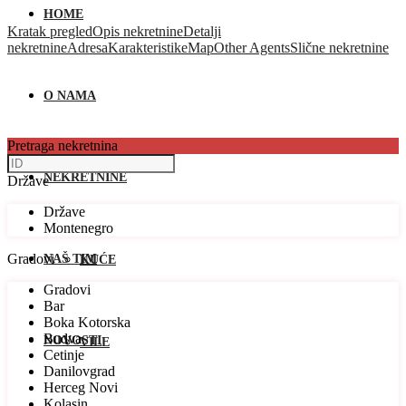
HOME
Kratak pregled
Opis nekretnine
Detalji
nekretnine
Adresa
Karakteristike
Map
Other Agents
Slične nekretnine
O NAMA
Pretraga nekretnina
NEKRETNINE
Države
Države
Montenegro
Gradovi
NAŠ TIM
KUĆE
Gradovi
Bar
Boka Kotorska
Budva
NOVOSTI
VILE
Cetinje
Danilovgrad
Herceg Novi
Kolasin