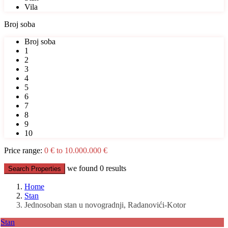
Vila
Broj soba
Broj soba
1
2
3
4
5
6
7
8
9
10
Price range:
0 € to 10.000.000 €
we found
0
results
Search Properties
Home
Stan
Jednosoban stan u novogradnji, Radanovići-Kotor
Stan