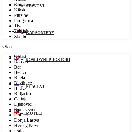
Kotor
KONTAKT
STANOVI
Niksic
Pluzine
Podgorica
Tivat
Žabljak
GARSONJERE
Zlatibor
Oblast
Oblast
POSLOVNI PROSTORI
Baosici
Bar
Becici
Bijela
Blizikuce
PLACEVI
Budva
Buljarica
Cetinje
Djenovici
Djurasevici
MOTELI
Dobrota
Donja Lastva
Herceg Novi
Igalo