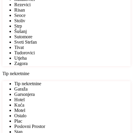
Rezevici
Risan
Seoce
Stoliv
Strp
Šušanj
Sutomore
Sveti Stefan
Tivat
Tudorovici
Utjeha
Zagora
Tip nekretnine
Tip nekretnine
Garaža
Garsonjera
Hotel
Kuća
Motel
Ostalo
Plac
Poslovni Prostor
Stan