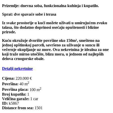
Prizemlje: dnevna soba, funkcionalna kuhinja i kupatilo.
Sprat: dve spavaće sobe i terasa
Iz svake prostorije u kući možete uživati u umirujućem zvuku
talasa, što dodatno doprinosi osećaju opuštenosti i blizine
prirode.
Kuću okružuje dvorište površine oko 150m², smešteno na
jednoj opštinskoj parceli, savršeno za uživanje u suncu ili
večernje okupljanje uz more. Ova nekretnina je idealna za one
koji traže mirno utočište, blizu mora, u jednom od najlepših
delova crnogorske obale.
Detalji nekretnine
Cijena:
220.000 €
2
Površina:
40 m
2
Površina placa:
100 m
Broj kupatila:
1
Veličina garaže:
1 car
ID:
k5867
Distance from sea:
1501