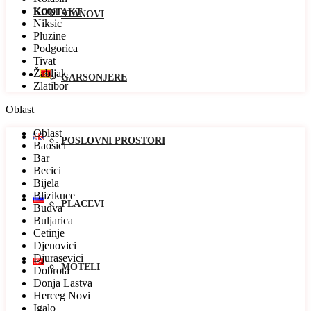
Kotor
KONTAKT
STANOVI
Niksic
Pluzine
Podgorica
Tivat
Žabljak
GARSONJERE
Zlatibor
Oblast
Oblast
POSLOVNI PROSTORI
Baosici
Bar
Becici
Bijela
Blizikuce
PLACEVI
Budva
Buljarica
Cetinje
Djenovici
Djurasevici
MOTELI
Dobrota
Donja Lastva
Herceg Novi
Igalo