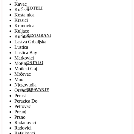
Kavac
HOTELI
Kolasin
Kostajnica
Krasici
Krimovica
Kuljace
RESTORANI
Kumbor
Lastva Grbaljska
Lustica
Lustica Bay
Markovici
OSTALO
Morinj
Moticki Gaj
Mrčevac
Muo
Njegovudja
Orahovac
IZDAVANJE
Perast
Perazica Do
Petrovac
Prcanj
Przno
Radanovici
Radovici
Rafailovici