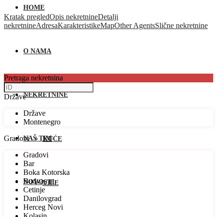
HOME
Kratak pregled
Opis nekretnine
Detalji
nekretnine
Adresa
Karakteristike
Map
Other Agents
Slične nekretnine
O NAMA
Pretraga nekretnina
NEKRETNINE
Države
Države
Montenegro
Gradovi
NAŠ TIM
KUĆE
Gradovi
Bar
Boka Kotorska
Budva
NOVOSTI
VILE
Cetinje
Danilovgrad
Herceg Novi
Kolasin