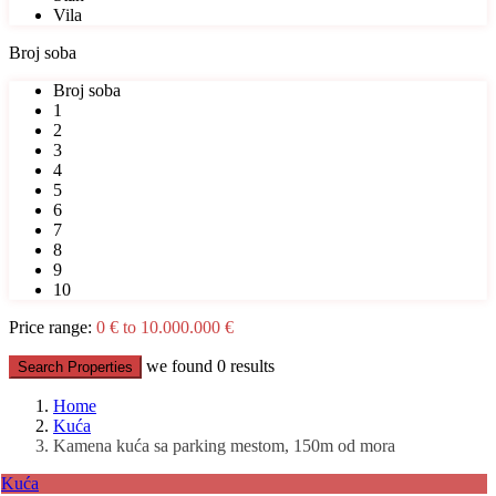
Vila
Broj soba
Broj soba
1
2
3
4
5
6
7
8
9
10
Price range:
0 € to 10.000.000 €
we found
0
results
Search Properties
Home
Kuća
Kamena kuća sa parking mestom, 150m od mora
Kuća