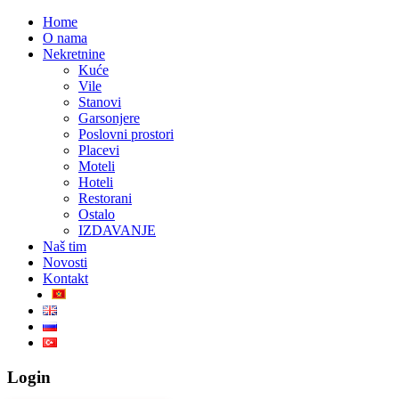
Home
O nama
Nekretnine
Kuće
Vile
Stanovi
Garsonjere
Poslovni prostori
Placevi
Moteli
Hoteli
Restorani
Ostalo
IZDAVANJE
Naš tim
Novosti
Kontakt
Login