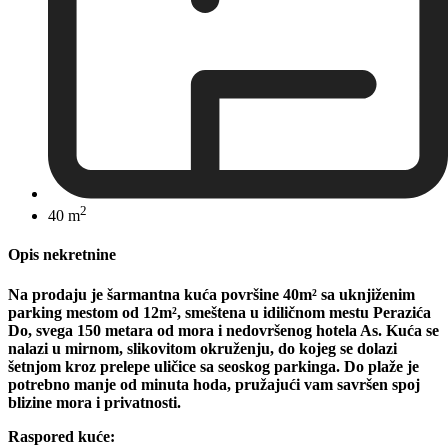
2
40 m
Opis nekretnine
Na prodaju je šarmantna kuća površine 40m² sa uknjiženim
parking mestom od 12m², smeštena u idiličnom mestu Perazića
Do, svega 150 metara od mora i nedovršenog hotela As. Kuća se
nalazi u mirnom, slikovitom okruženju, do kojeg se dolazi
šetnjom kroz prelepe uličice sa seoskog parkinga. Do plaže je
potrebno manje od minuta hoda, pružajući vam savršen spoj
blizine mora i privatnosti.
Raspored kuće: