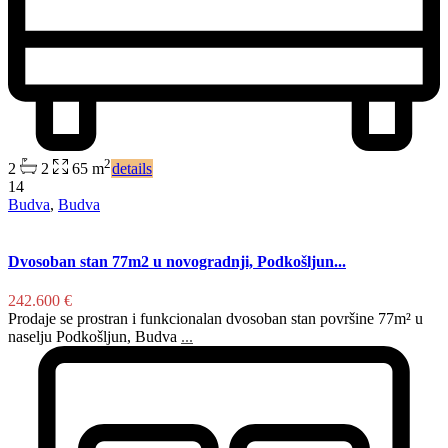
2
2
2
65 m
details
14
Budva
,
Budva
Dvosoban stan 77m2 u novogradnji, Podkošljun...
242.600 €
Prodaje se prostran i funkcionalan dvosoban stan površine 77m² u
naselju Podkošljun, Budva
...