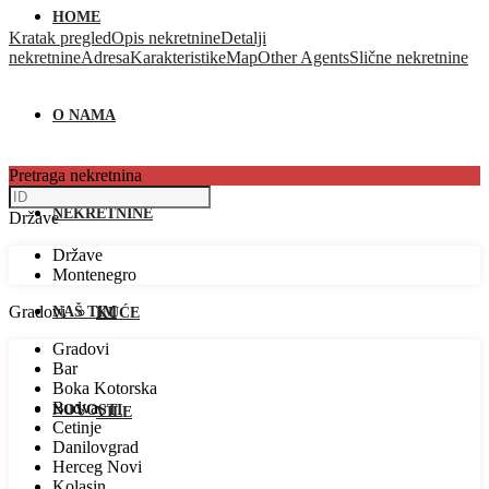
HOME
Kratak pregled
Opis nekretnine
Detalji
nekretnine
Adresa
Karakteristike
Map
Other Agents
Slične nekretnine
O NAMA
Pretraga nekretnina
NEKRETNINE
Države
Države
Montenegro
Gradovi
NAŠ TIM
KUĆE
Gradovi
Bar
Boka Kotorska
Budva
NOVOSTI
VILE
Cetinje
Danilovgrad
Herceg Novi
Kolasin