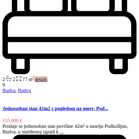
2
2
2
77 m
details
9
Budva
,
Budva
Jednosoban stan 42m2 s pogledom na more, Pod...
155.000 €
Prodaje se jednosoban stan površine 42m² u naselju Podkošljun,
Budva, u stambenoj zgradi k
...