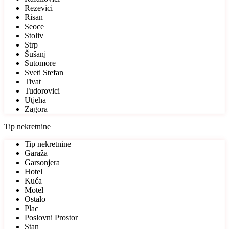
Rezevici
Risan
Seoce
Stoliv
Strp
Šušanj
Sutomore
Sveti Stefan
Tivat
Tudorovici
Utjeha
Zagora
Tip nekretnine
Tip nekretnine
Garaža
Garsonjera
Hotel
Kuća
Motel
Ostalo
Plac
Poslovni Prostor
Stan