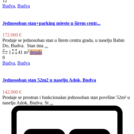
12
Budva
,
Budva
Jednosoban stan+parking mjesto u širem centr...
172.000 €
Prodaje se jednosoban stan u širem centru grada, u naselju Babin
Do, Budva. Stan ima
...
2
1
41 m
details
9
Budva
,
Budva
Jednosoban stan 52m2 u naselju Adok, Budva
142.000 €
Prodaje se prostran i funkcionalan jednosoban stan površine 52m² u
naselju Adok, Budva. St
...