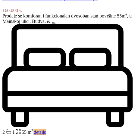
160.000 €
Prodaje se komforan i funkcionalan dvosoban stan površine 55m², u
Mainskoj ulici, Budva. &
...
2
2
1
55 m
details