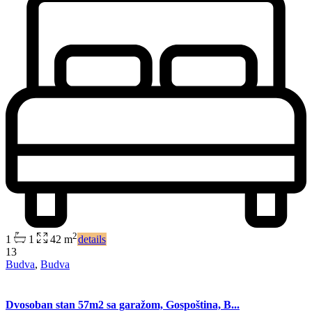
2
1
1
42 m
details
13
Budva
,
Budva
Dvosoban stan 57m2 sa garažom, Gospoština, B...