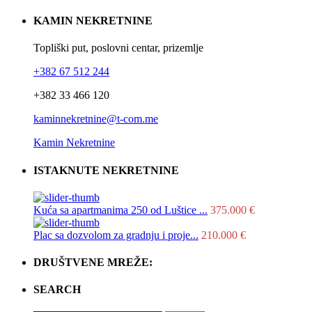
KAMIN NEKRETNINE
Topliški put, poslovni centar, prizemlje
+382 67 512 244
+382 33 466 120
kaminnekretnine@t-com.me
Kamin Nekretnine
ISTAKNUTE NEKRETNINE
Kuća sa apartmanima 250 od Luštice ...
375.000 €
Plac sa dozvolom za gradnju i proje...
210.000 €
DRUŠTVENE MREŽE:
SEARCH