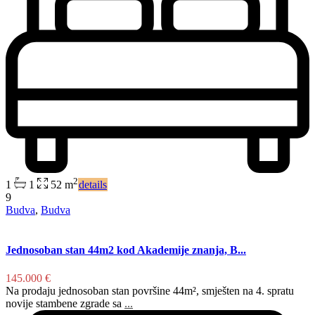
2
1
1
52 m
details
9
Budva
,
Budva
Jednosoban stan 44m2 kod Akademije znanja, B...
145.000 €
Na prodaju jednosoban stan površine 44m², smješten na 4. spratu
novije stambene zgrade sa
...