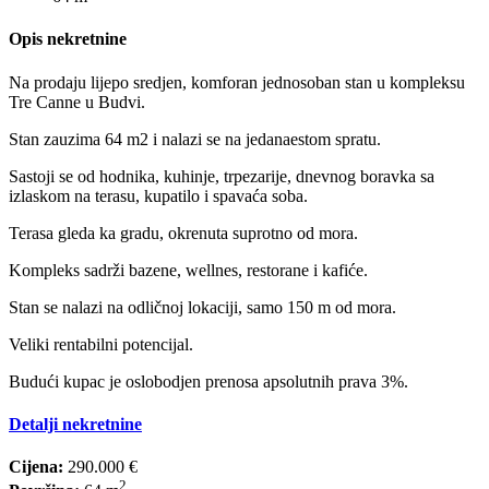
Opis nekretnine
Na prodaju lijepo sredjen, komforan jednosoban stan u kompleksu
Tre Canne u Budvi.
Stan zauzima 64 m2 i nalazi se na jedanaestom spratu.
Sastoji se od hodnika, kuhinje, trpezarije, dnevnog boravka sa
izlaskom na terasu, kupatilo i spavaća soba.
Terasa gleda ka gradu, okrenuta suprotno od mora.
Kompleks sadrži bazene, wellnes, restorane i kafiće.
Stan se nalazi na odličnoj lokaciji, samo 150 m od mora.
Veliki rentabilni potencijal.
Budući kupac je oslobodjen prenosa apsolutnih prava 3%.
Detalji nekretnine
Cijena:
290.000 €
2