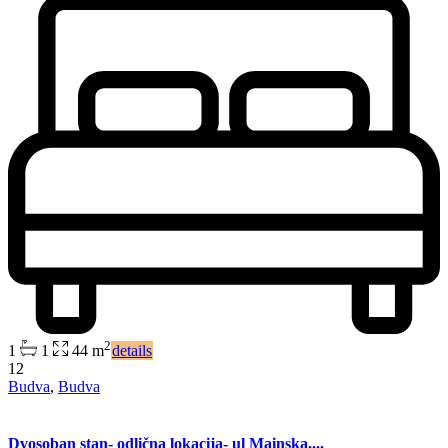
2
1
1
44 m
details
12
Budva
,
Budva
Dvosoban stan- odlična lokacija- ul Mainska,...