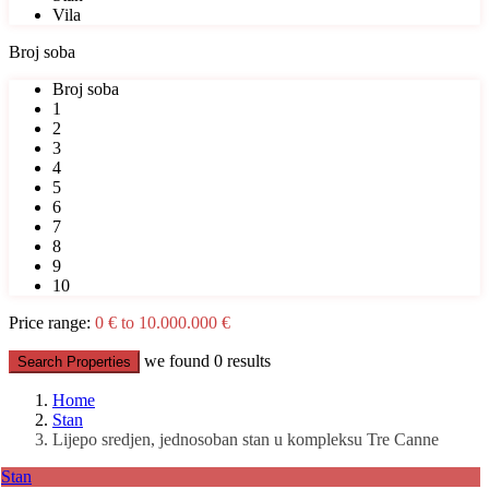
Vila
Broj soba
Broj soba
1
2
3
4
5
6
7
8
9
10
Price range:
0 € to 10.000.000 €
we found
0
results
Search Properties
Home
Stan
Lijepo sredjen, jednosoban stan u kompleksu Tre Canne
Stan