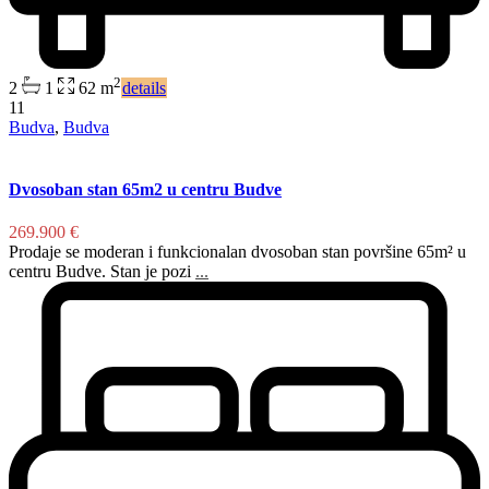
2
2
1
62 m
details
11
Budva
,
Budva
Dvosoban stan 65m2 u centru Budve
269.900 €
Prodaje se moderan i funkcionalan dvosoban stan površine 65m² u
centru Budve. Stan je pozi
...