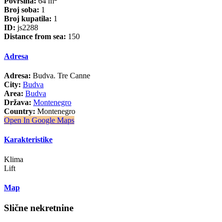
Površina:
64 m
Broj soba:
1
Broj kupatila:
1
ID:
js2288
Distance from sea:
150
Adresa
Adresa:
Budva. Tre Canne
City:
Budva
Area:
Budva
Država:
Montenegro
Country:
Montenegro
Open In Google Maps
Karakteristike
Klima
Lift
Map
Slične nekretnine