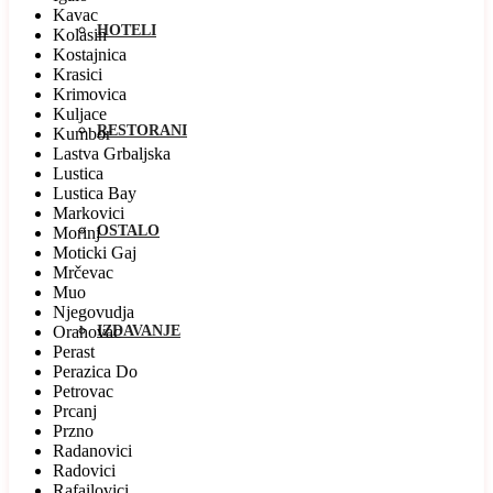
Kavac
HOTELI
Kolasin
Kostajnica
Krasici
Krimovica
Kuljace
RESTORANI
Kumbor
Lastva Grbaljska
Lustica
Lustica Bay
Markovici
OSTALO
Morinj
Moticki Gaj
Mrčevac
Muo
Njegovudja
Orahovac
IZDAVANJE
Perast
Perazica Do
Petrovac
Prcanj
Przno
Radanovici
Radovici
Rafailovici