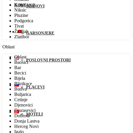
Kotor
KONTAKT
STANOVI
Niksic
Pluzine
Podgorica
Tivat
Žabljak
GARSONJERE
Zlatibor
Oblast
Oblast
POSLOVNI PROSTORI
Baosici
Bar
Becici
Bijela
Blizikuce
PLACEVI
Budva
Buljarica
Cetinje
Djenovici
Djurasevici
MOTELI
Dobrota
Donja Lastva
Herceg Novi
Igalo