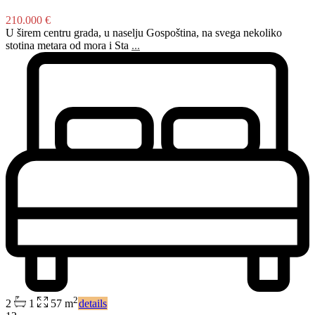
210.000 €
U širem centru grada, u naselju Gospoština, na svega nekoliko
stotina metara od mora i Sta
...
2
2
1
57 m
details