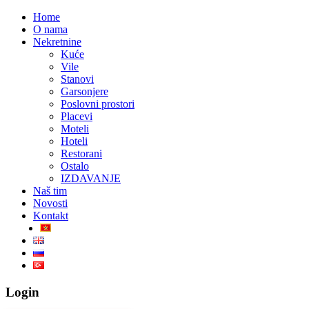
Home
O nama
Nekretnine
Kuće
Vile
Stanovi
Garsonjere
Poslovni prostori
Placevi
Moteli
Hoteli
Restorani
Ostalo
IZDAVANJE
Naš tim
Novosti
Kontakt
Login