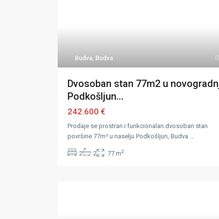
Budva
,
Budva
Dvosoban stan 77m2 u novogradnj
Podkošljun...
242.600 €
Prodaje se prostran i funkcionalan dvosoban stan
površine 77m² u naselju Podkošljun, Budva
...
2
2
2
77 m