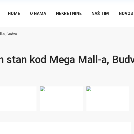
HOME
O NAMA
NEKRETNINE
NAŠ TIM
NOVOS
l-a, Budva
n stan kod Mega Mall-a, Bud