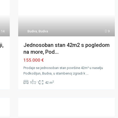
14
Budva
,
Budva
9
i,
Jednosoban stan 42m2 s pogledom
na more, Pod...
155.000 €
Prodaje se jednosoban stan površine 42m² u naselju
Podkošljun, Budva, u stambenoj zgradi k
...
2
1
1
42 m