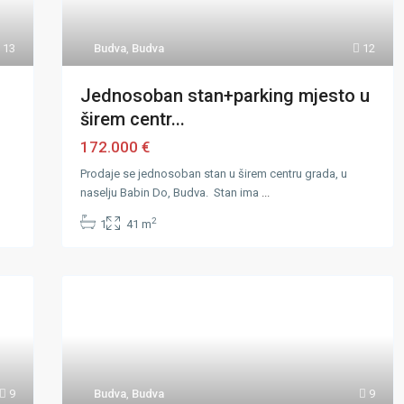
13
Budva
,
Budva
12
Jednosoban stan+parking mjesto u
širem centr...
172.000 €
Prodaje se jednosoban stan u širem centru grada, u
naselju Babin Do, Budva. Stan ima
...
2
1
41 m
9
Budva
,
Budva
9