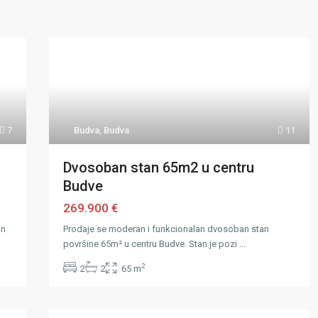
7
Budva
,
Budva
11
Dvosoban stan 65m2 u centru
Budve
269.900 €
an
Prodaje se moderan i funkcionalan dvosoban stan
površine 65m² u centru Budve. Stan je pozi
...
2
2
2
65 m