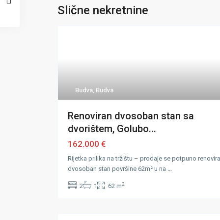
Slične nekretnine
Budva
,
Budva
Renoviran dvosoban stan sa
dvorištem, Golubo...
162.000 €
Rijetka prilika na tržištu – prodaje se potpuno renovir
dvosoban stan površine 62m² u na
...
2
2
1
62 m