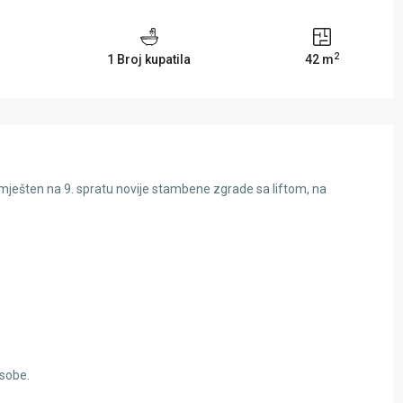
2
1 Broj kupatila
42 m
mješten na 9. spratu novije stambene zgrade sa liftom, na
 sobe.