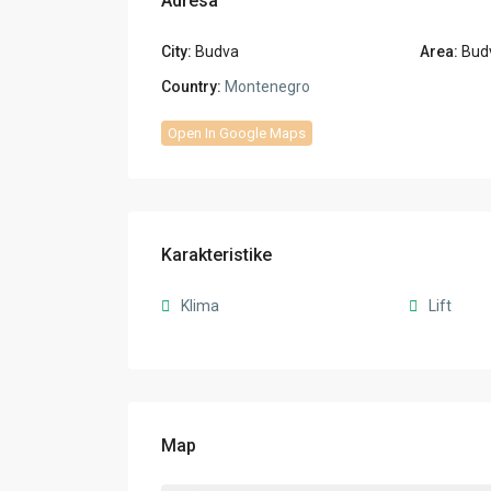
Adresa
City:
Budva
Area:
Bud
Country:
Montenegro
Open In Google Maps
Karakteristike
Klima
Lift
Map