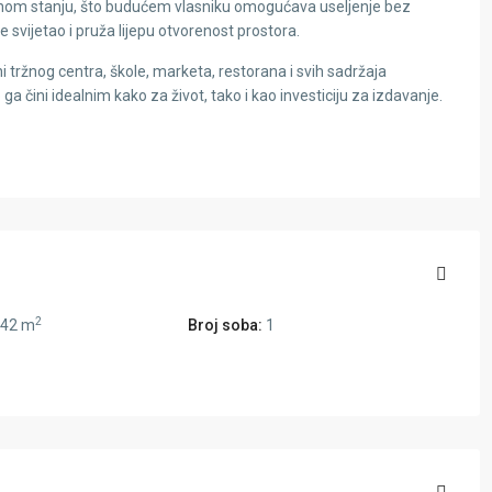
đenom stanju, što budućem vlasniku omogućava useljenje bez
e svijetao i pruža lijepu otvorenost prostora.
ini tržnog centra, škole, marketa, restorana i svih sadržaja
 čini idealnim kako za život, tako i kao investiciju za izdavanje.
2
42 m
Broj soba:
1