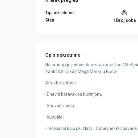
Kratak pregled
Tip nekretnine
Stan
1 Broj soba
Opis nekretnine
Na prodaju je jednosoban stan površine 42m², s
Zaobilaznici kod Mega Mall-a u Budvi.
Struktura stana:
-Dnevni boravak sa kuhinjom,
-Spavaća soba,
-Kupatilo i
-Terasa na koju se izlazi i iz dnevne i iz spavaće