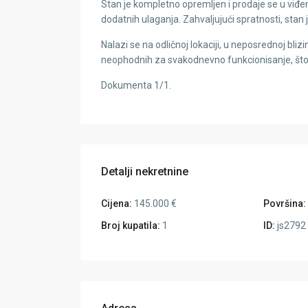
Stan je kompletno opremljen i prodaje se u vi
dodatnih ulaganja. Zahvaljujući spratnosti, stan j
Nalazi se na odličnoj lokaciji, u neposrednoj bliz
neophodnih za svakodnevno funkcionisanje, što ga
Dokumenta 1/1.
Detalji nekretnine
Cijena:
145.000 €
Površina:
Broj kupatila:
1
ID:
js2792