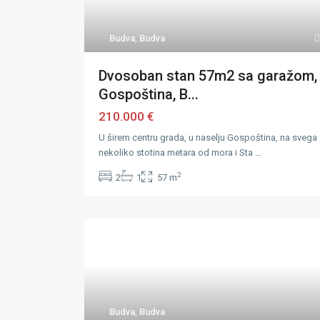
Budva
,
Budva
Dvosoban stan 57m2 sa garažom,
Gospoština, B...
210.000 €
U širem centru grada, u naselju Gospoština, na svega
nekoliko stotina metara od mora i Sta
...
2
2
1
57 m
Budva
,
Budva