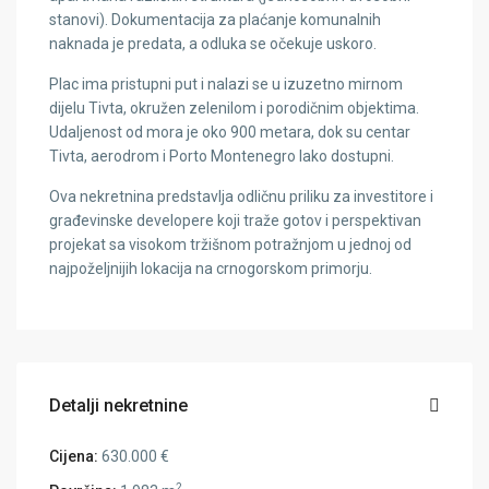
stanovi). Dokumentacija za plaćanje komunalnih
naknada je predata, a odluka se očekuje uskoro.
Plac ima pristupni put i nalazi se u izuzetno mirnom
dijelu Tivta, okružen zelenilom i porodičnim objektima.
Udaljenost od mora je oko 900 metara, dok su centar
Tivta, aerodrom i Porto Montenegro lako dostupni.
Ova nekretnina predstavlja odličnu priliku za investitore i
građevinske developere koji traže gotov i perspektivan
projekat sa visokom tržišnom potražnjom u jednoj od
najpoželjnijih lokacija na crnogorskom primorju.
Detalji nekretnine
Cijena:
630.000 €
2