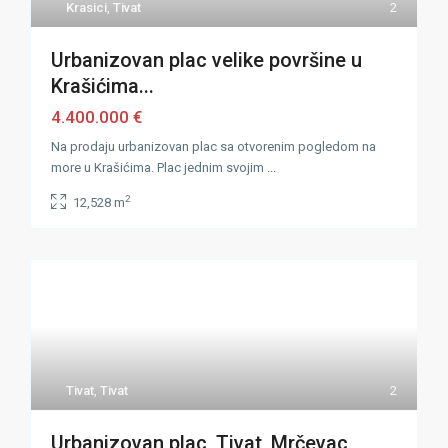
Krasici
,
Tivat
2
Urbanizovan plac velike površine u
Krašićima...
4.400.000 €
Na prodaju urbanizovan plac sa otvorenim pogledom na
more u Krašićima. Plac jednim svojim
...
2
12,528 m
Tivat
,
Tivat
2
Urbanizovan plac, Tivat, Mrčevac