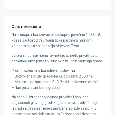
Opis nekretnine
Na prodaju urbanizovan plac ukupne površine 1.983 m²,
koji se sastoji od tri urbanističke parcele u mirnom i
zelenom okruženju naselja Mrčevac, Tivat.
Lokacija nudi savršenu ravnotežu između privatnosti,
prirodnog ambijenta i blizine svih ključnih sadržaja grada.
Prema važećim urbanističkim uslovima:
– Dozvoljena bruto građevinska površina: 2.503 m²
– Maksimalna spratnost: P+3 (četiri nadzemne etaže)
– Namjena: stambena gradnja
Na osnovu izrađenog idejnog projekta i dobijene
saglasnosti glavnog gradskog arhitekte, predviđena je
izgradnja tri savremene stambene zgrade sa po 7–8
apartmana različitih struktura (jednosobni i dvosobni