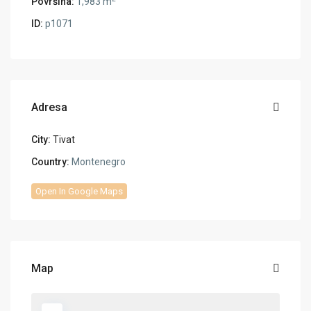
Površina:
1,983 m
ID:
p1071
Adresa
City:
Tivat
Country:
Montenegro
Open In Google Maps
Map