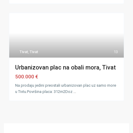
Tivat
,
Tivat
13
Urbanizovan plac na obali mora, Tivat
500.000 €
Na prodaju jedini preostali urbanizovan plac uz samo more
u Tivtu.Površina placa: 312m2Doz
...