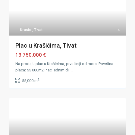
Krasici
,
Tivat
4
Plac u Krašićima, Tivat
13.750.000 €
Na prodaju plac u Krašićima, prva liniji od mora. Površina
placa: 55 000m2 Plac jednim dij
...
2
55,000 m