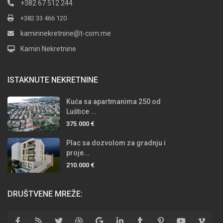
+382 67 512 244
+382 33 466 120
kaminnekretnine@t-com.me
Kamin Nekretnine
ISTAKNUTE NEKRETNINE
Kuća sa apartmanima 250 od
Luštice ...
375.000 €
Plac sa dozvolom za gradnju i
proje...
210.000 €
DRUŠTVENE MREŽE: