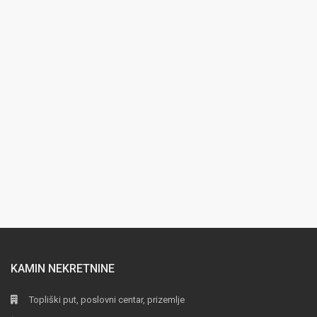
KAMIN NEKRETNINE
Topliški put, poslovni centar, prizemlje