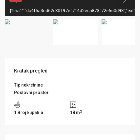
{"sha1":"da4f5a3dd62c30197ef714d2eca873f72e5e0d93","ext":"j
Kratak pregled
Tip nekretnine
Poslovni prostor
2
1 Broj kupatila
18 m