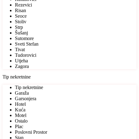
Rezevici
Risan
Seoce
Stoliv
Strp
Šušanj
Sutomore
Sveti Stefan
Tivat
Tudorovici
Utjeha
Zagora
Tip nekretnine
Tip nekretnine
Garaža
Garsonjera
Hotel
Kuća
Motel
Ostalo
Plac
Poslovni Prostor
Stan