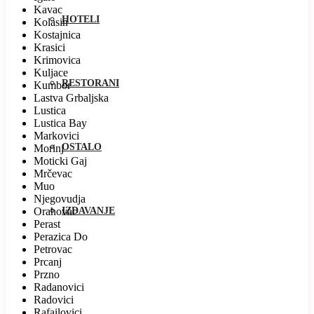
Kavac
HOTELI
Kolasin
Kostajnica
Krasici
Krimovica
Kuljace
RESTORANI
Kumbor
Lastva Grbaljska
Lustica
Lustica Bay
Markovici
OSTALO
Morinj
Moticki Gaj
Mrčevac
Muo
Njegovudja
Orahovac
IZDAVANJE
Perast
Perazica Do
Petrovac
Prcanj
Przno
Radanovici
Radovici
Rafailovici