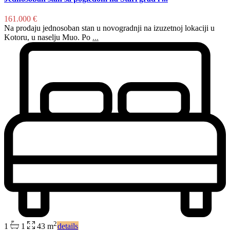
161.000 €
Na prodaju jednosoban stan u novogradnji na izuzetnoj lokaciji u
Kotoru, u naselju Muo. Po
...
2
1
1
43 m
details