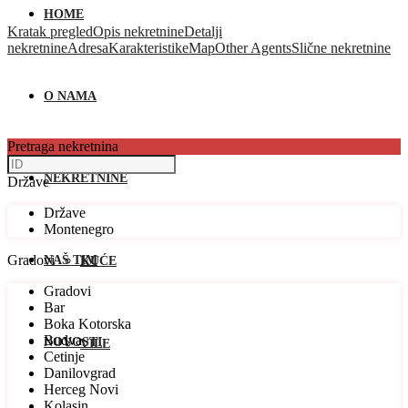
HOME
Kratak pregled
Opis nekretnine
Detalji
nekretnine
Adresa
Karakteristike
Map
Other Agents
Slične nekretnine
O NAMA
Pretraga nekretnina
NEKRETNINE
Države
Države
Montenegro
Gradovi
NAŠ TIM
KUĆE
Gradovi
Bar
Boka Kotorska
Budva
NOVOSTI
VILE
Cetinje
Danilovgrad
Herceg Novi
Kolasin