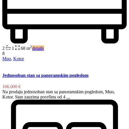
2
2
1
68 m
details
8
Muo
,
Kotor
Jednosoban stan sa panoramskim pogledom
106.000 €
Na prodaju jednosoban stan sa panoramskim pogledom, Muo,
Kotor. Stan zauzima površinu od 4
...