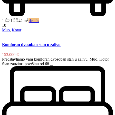
2
1
1
42 m
details
10
Muo
,
Kotor
Komforan dvosoban stan u zalivu
153.000 €
Predstavljamo vam komforan dvosoban stan u zalivu, Muo, Kotor.
Stan zauzima površinu od 68
...