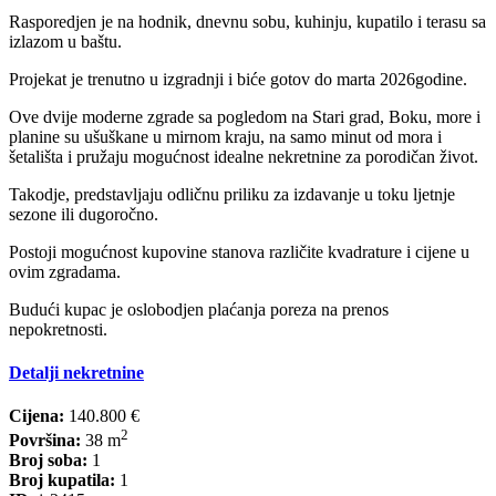
Rasporedjen je na hodnik, dnevnu sobu, kuhinju, kupatilo i terasu sa
izlazom u baštu.
Projekat je trenutno u izgradnji i biće gotov do marta 2026godine.
Ove dvije moderne zgrade sa pogledom na Stari grad, Boku, more i
planine su ušuškane u mirnom kraju, na samo minut od mora i
šetališta i pružaju mogućnost idealne nekretnine za porodičan život.
Takodje, predstavljaju odličnu priliku za izdavanje u toku ljetnje
sezone ili dugoročno.
Postoji mogućnost kupovine stanova različite kvadrature i cijene u
ovim zgradama.
Budući kupac je oslobodjen plaćanja poreza na prenos
nepokretnosti.
Detalji nekretnine
Cijena:
140.800 €
2
Površina:
38 m
Broj soba:
1
Broj kupatila:
1