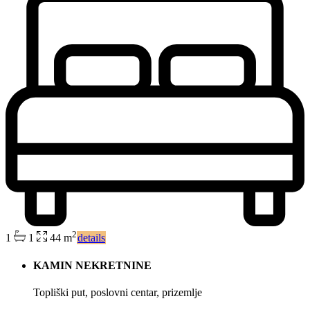
2
1
1
44 m
details
KAMIN NEKRETNINE
Topliški put, poslovni centar, prizemlje