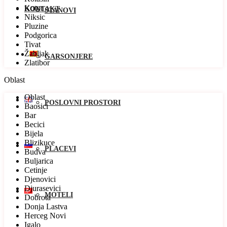
Kotor
KONTAKT
STANOVI
Niksic
Pluzine
Podgorica
Tivat
Žabljak
GARSONJERE
Zlatibor
Oblast
Oblast
POSLOVNI PROSTORI
Baosici
Bar
Becici
Bijela
Blizikuce
PLACEVI
Budva
Buljarica
Cetinje
Djenovici
Djurasevici
MOTELI
Dobrota
Donja Lastva
Herceg Novi
Igalo