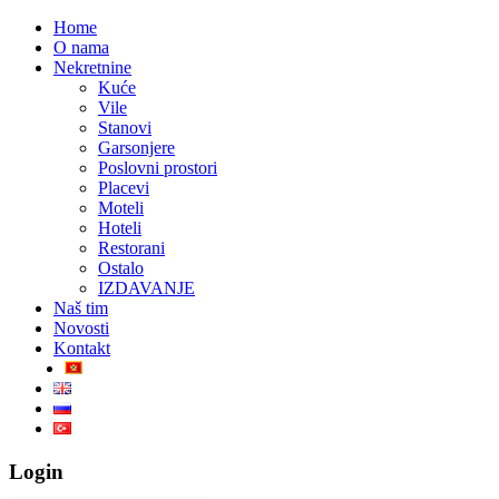
Home
O nama
Nekretnine
Kuće
Vile
Stanovi
Garsonjere
Poslovni prostori
Placevi
Moteli
Hoteli
Restorani
Ostalo
IZDAVANJE
Naš tim
Novosti
Kontakt
Login