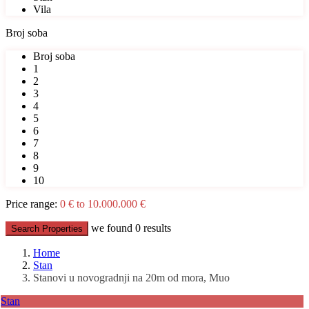
Vila
Broj soba
Broj soba
1
2
3
4
5
6
7
8
9
10
Price range:
0 € to 10.000.000 €
we found
0
results
Search Properties
Home
Stan
Stanovi u novogradnji na 20m od mora, Muo
Stan