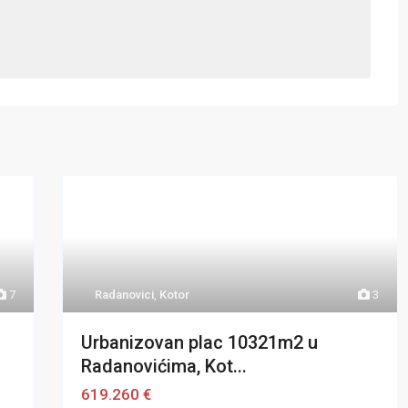
7
Radanovici
,
Kotor
3
u
Urbanizovan plac 10321m2 u
Radanovićima, Kot...
619.260 €