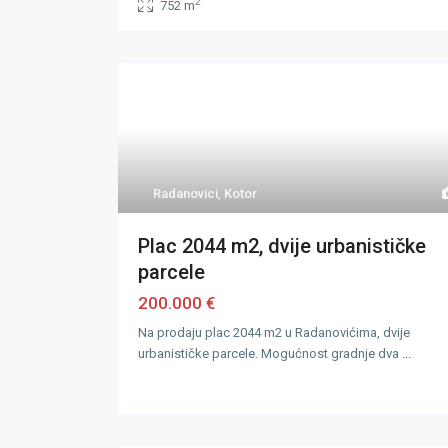
2
752 m
Radanovici
,
Kotor
Plac 2044 m2, dvije urbanističke
parcele
200.000 €
Na prodaju plac 2044 m2 u Radanovićima, dvije
urbanističke parcele. Mogućnost gradnje dva
...