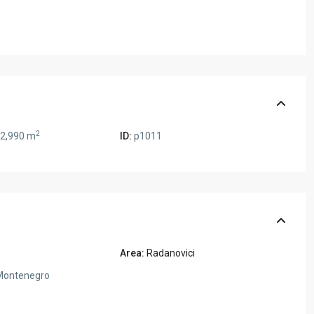
2
2,990 m
ID:
p1011
Area:
Radanovici
ontenegro