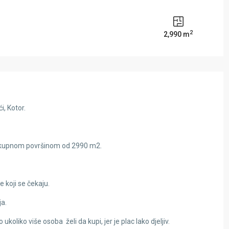
2
2,990 m
, Kotor.
a ukupnom površinom od 2990 m2.
 koji se čekaju.
ja.
koliko više osoba želi da kupi, jer je plac lako djeljiv.