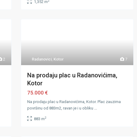
2
1,352 m
Radanovici
,
Kotor
7
2
Na prodaju plac u Radanovićima,
Kotor
75.000 €
Na prodaju plac u Radanovićima, Kotor. Plac zauzima
površinu od 883m2, ravan je i u obliku
...
2
883 m