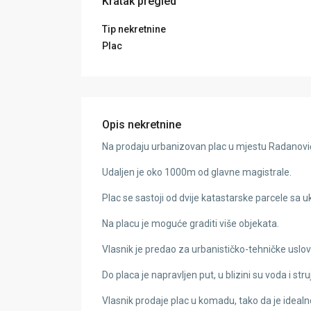
Kratak pregled
Tip nekretnine
Plac
Opis nekretnine
Na prodaju urbanizovan plac u mjestu Radanovići
Udaljen je oko 1000m od glavne magistrale.
Plac se sastoji od dvije katastarske parcele s
Na placu je moguće graditi više objekata.
Vlasnik je predao za urbanističko-tehničke uslove
Do placa je napravljen put, u blizini su voda i stru
Vlasnik prodaje plac u komadu, tako da je idealno u