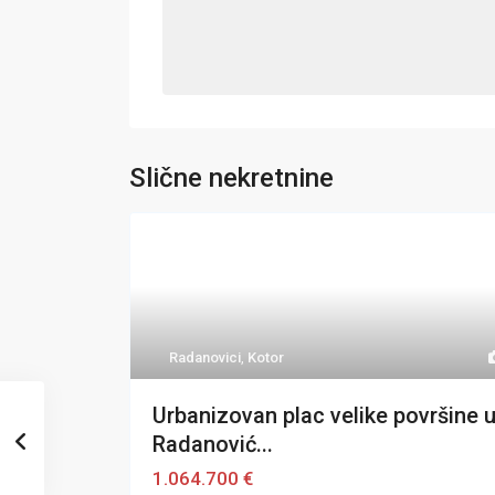
Slične nekretnine
Radanovici
,
Kotor
Urbanizovan plac velike površine 
Radanović...
1.064.700 €