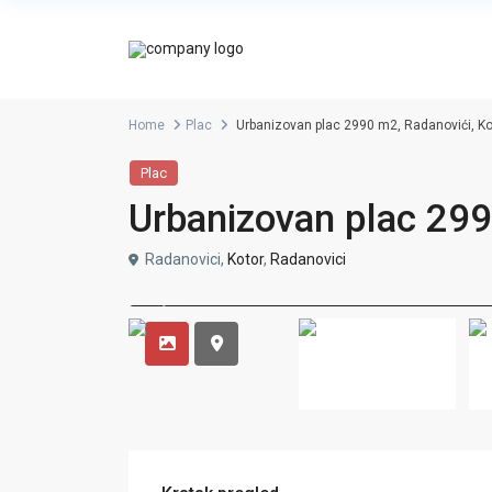
Home
Plac
Urbanizovan plac 2990 m2, Radanovići, Ko
Plac
Urbanizovan plac 299
Radanovici,
Kotor
,
Radanovici
DCIM100MEDIADJI_0932.JPG