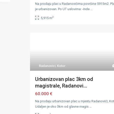
Na prodaju plac u Radanovićima površine 5915m2. Pl
je urbanizovan. Po UT uslovima: -Inde
...
2
5,915 m
Radanovici
,
Kotor
Urbanizovan plac 3km od
magistrale, Radanovi...
60.000 €
Na prodaju urbanizovan plac u mjestu Radanovići, Kot
Udaljen je oko 3km od glavne magis
...