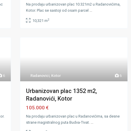
ac
Na prodaju urbanizovan plac 10.321m2 u Radanovićima,
Kotor. Plac se sastoji od osam parcel
...
2
10,321 m
6
Radanovici
,
Kotor
6
Urbanizovan plac 1352 m2,
Radanovići, Kotor
105.000 €
or.
Na prodaju urbanizovan plac u Radanovićima, sa desne
strane magistralnog puta Budva-Tivat.
...