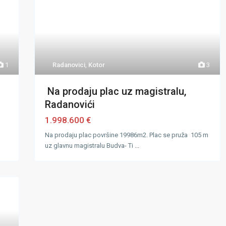
1
Radanovici
,
Kotor
3
Na prodaju plac uz magistralu,
Radanovići
1.998.600 €
Na prodaju plac površine 19986m2. Plac se pruža 105 m
uz glavnu magistralu Budva- Ti
...