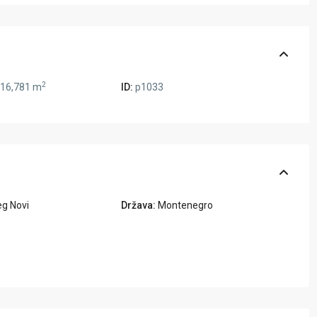
2
16,781 m
ID:
p1033
eg Novi
Država:
Montenegro