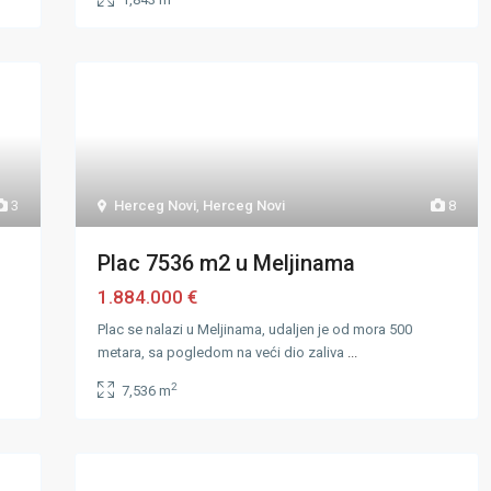
3
Herceg Novi
,
Herceg Novi
8
Plac 7536 m2 u Meljinama
1.884.000 €
Plac se nalazi u Meljinama, udaljen je od mora 500
metara, sa pogledom na veći dio zaliva
...
2
7,536 m