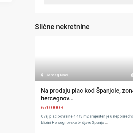
Slične nekretnine
Herceg Novi
Na prodaju plac kod Španjole, zon
hercegnov...
670.000 €
Ovaj plac povrsine 4.413 m2 smjesten je u neposredn
blizini Hercegnovske tvrdjave Spanjo
...