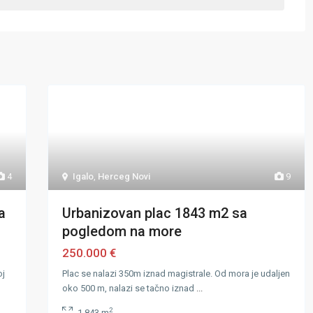
Igalo
,
Herceg Novi
9
4
Urbanizovan plac 1843 m2 sa
a
pogledom na more
250.000 €
Plac se nalazi 350m iznad magistrale. Od mora je udaljen
oj
oko 500 m, nalazi se tačno iznad
...
2
1,843 m