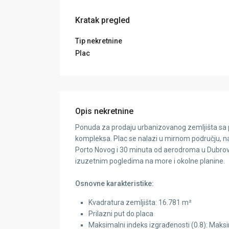
Kratak pregled
Tip nekretnine
Plac
Opis nekretnine
Ponuda za prodaju urbanizovanog zemljišta sa 
kompleksa. Plac se nalazi u mirnom području, n
Porto Novog i 30 minuta od aerodroma u Dubrovni
izuzetnim pogledima na more i okolne planine.
Osnovne karakteristike:
Kvadratura zemljišta: 16.781 m²
Prilazni put do placa
Maksimalni indeks izgrađenosti (0.8): Mak