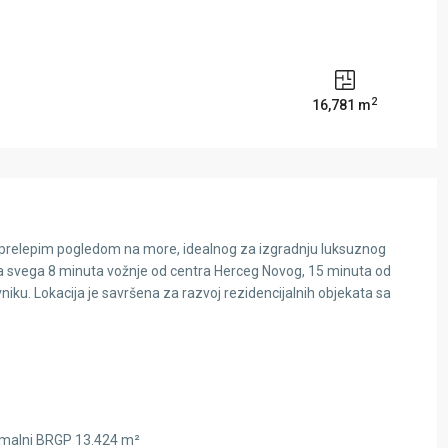
2
16,781 m
prelepim pogledom na more, idealnog za izgradnju luksuznog
a svega 8 minuta vožnje od centra Herceg Novog, 15 minuta od
ku. Lokacija je savršena za razvoj rezidencijalnih objekata sa
simalni BRGP 13.424 m²