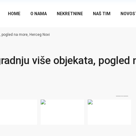
HOME
O NAMA
NEKRETNINE
NAŠ TIM
NOVOS
, pogled na more, Herceg Novi
radnju više objekata, pogled 