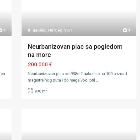
4
Baosici
,
Herceg Novi
4
Neurbanizovan plac sa pogledom
na more
200.000 €
jen
Neurbanizovan plac od 938m2 nalazi se na 100m iznad
magistralnog puta i do njega vodi pril
...
2
938 m