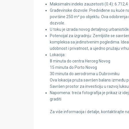
Maksimalni indeks zauzetosti (0.4): 6.712,4
Građevinske dozvole: Predviđene su kuće 
površine 250 m² po objektu. Ova odobrenja 
dozvole.
U toku je izrada novog detaljnog urbanističk
Potencijal za izgradnju: Zemljište se savr
kompleksa sa jedinstvenim pogledima. Idealno
udobnost i privatnost, a ujedno pružaju vrh
Lokacija:
8 minuta do centra Herceg Novog
15 minuta do Porto Novog
30 minuta do aerodroma u Dubrovniku
Ova lokacija pruža savršen balans između pri
Savršen prostor za investiciju u razvoj luks
Napomena: treća fotografija je prikaz iz idejn
graditi
Za više informacija i detalje, kontaktirajte n