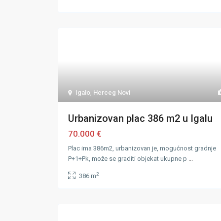
Igalo
,
Herceg Novi
Urbanizovan plac 386 m2 u Igalu
70.000 €
Plac ima 386m2, urbanizovan je, mogućnost gradnje
P+1+Pk, može se graditi objekat ukupne p
...
2
386 m