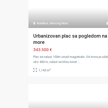
Kumbor
,
Herceg Novi
Urbanizovan plac sa pogledom na
more
343.500 €
Plac se nalazi 150m iznad magistrale. Od mora je udal
oko 400 m, nalazi se blizu turist
...
2
1,145 m