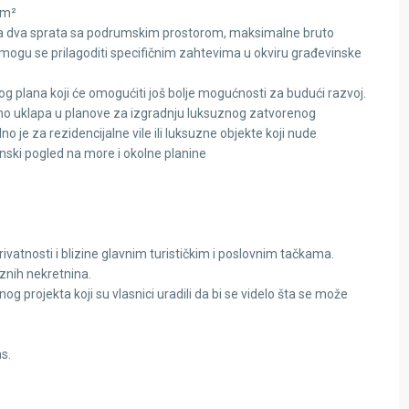
 m²
na dva sprata sa podrumskim prostorom, maksimalne bruto
mogu se prilagoditi specifičnim zahtevima u okviru građevinske
og plana koji će omogućiti još bolje mogućnosti za budući razvoj.
šeno uklapa u planove za izgradnju luksuznog zatvorenog
 je za rezidencijalne vile ili luksuzne objekte koji nude
unski pogled na more i okolne planine
vatnosti i blizine glavnim turističkim i poslovnim tačkama.
uznih nekretnina.
og projekta koji su vlasnici uradili da bi se videlo šta se može
as.