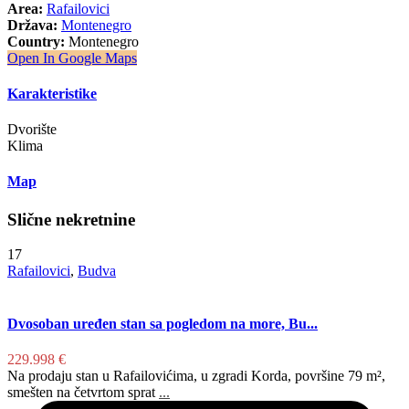
Area:
Rafailovici
Država:
Montenegro
Country:
Montenegro
Open In Google Maps
Karakteristike
Dvorište
Klima
Map
Slične nekretnine
17
Rafailovici
,
Budva
Dvosoban uređen stan sa pogledom na more, Bu...
229.998 €
Na prodaju stan u Rafailovićima, u zgradi Korda, površine 79 m²,
smešten na četvrtom sprat
...