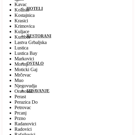
Kavac
HOTELI
Kolasin
Kostajnica
Krasici
Krimovica
Kuljace
RESTORANI
Kumbor
Lastva Grbaljska
Lustica
Lustica Bay
Markovici
OSTALO
Morinj
Moticki Gaj
Mrčevac
Muo
Njegovudja
Orahovac
IZDAVANJE
Perast
Perazica Do
Petrovac
Prcanj
Przno
Radanovici
Radovici
Rafailovici