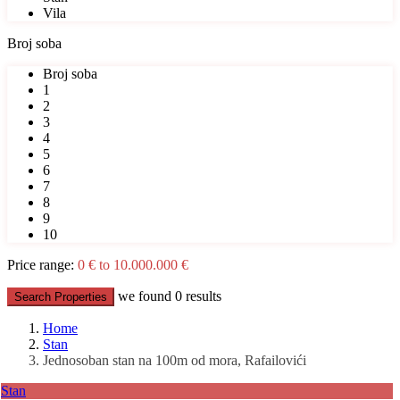
Vila
Broj soba
Broj soba
1
2
3
4
5
6
7
8
9
10
Price range:
0 € to 10.000.000 €
we found
0
results
Search Properties
Home
Stan
Jednosoban stan na 100m od mora, Rafailovići
Stan