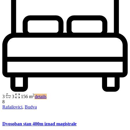
2
3
3
156 m
details
8
Rafailovici
,
Budva
Dvosoban stan 400m iznad magistrale