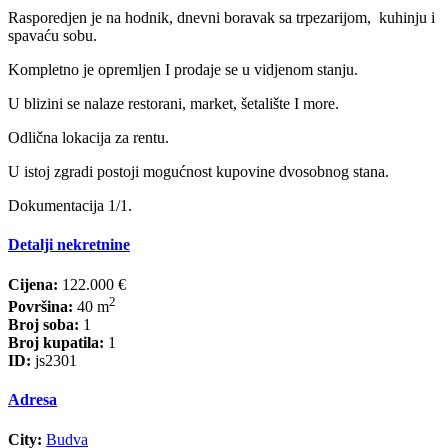
Rasporedjen je na hodnik, dnevni boravak sa trpezarijom, kuhinju i
spavaću sobu.
Kompletno je opremljen I prodaje se u vidjenom stanju.
U blizini se nalaze restorani, market, šetalište I more.
Odlična lokacija za rentu.
U istoj zgradi postoji mogućnost kupovine dvosobnog stana.
Dokumentacija 1/1.
Detalji nekretnine
Cijena:
122.000 €
2
Površina:
40 m
Broj soba:
1
Broj kupatila:
1
ID:
js2301
Adresa
City:
Budva