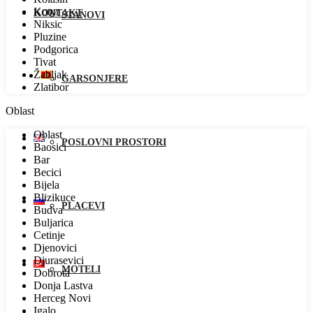
Kotor
KONTAKT
STANOVI
Niksic
Pluzine
Podgorica
Tivat
Žabljak
GARSONJERE
Zlatibor
Oblast
Oblast
POSLOVNI PROSTORI
Baosici
Bar
Becici
Bijela
Blizikuce
PLACEVI
Budva
Buljarica
Cetinje
Djenovici
Djurasevici
MOTELI
Dobrota
Donja Lastva
Herceg Novi
Igalo