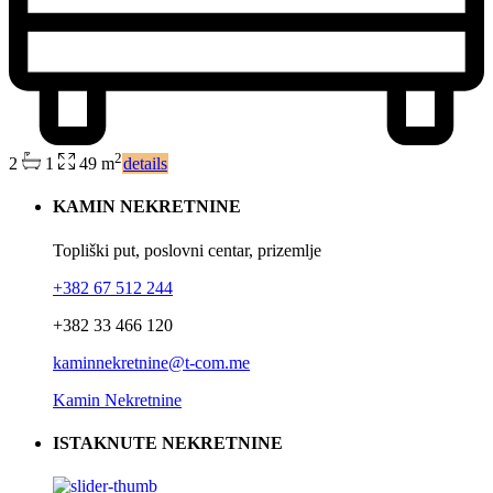
2
2
1
49 m
details
KAMIN NEKRETNINE
Topliški put, poslovni centar, prizemlje
+382 67 512 244
+382 33 466 120
kaminnekretnine@t-com.me
Kamin Nekretnine
ISTAKNUTE NEKRETNINE