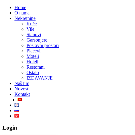
Home
O nama
Nekretnine
Kuće
Vile
Stanovi
Garsonjere
Poslovni prostori
Placevi
Moteli
Hoteli
Restorani
Ostalo
IZDAVANJE
Naš tim
Novosti
Kontakt
Login