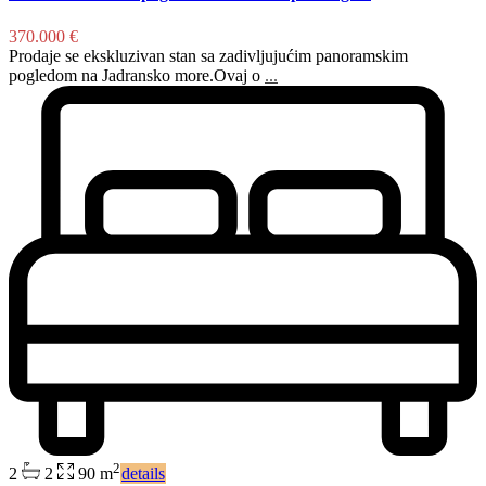
370.000 €
Prodaje se ekskluzivan stan sa zadivljujućim panoramskim
pogledom na Jadransko more.Ovaj o
...
2
2
2
90 m
details