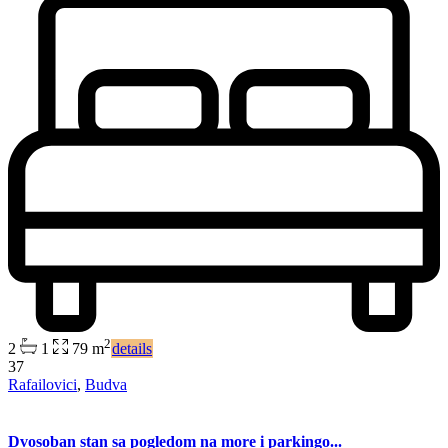
2
2
1
79 m
details
37
Rafailovici
,
Budva
Dvosoban stan sa pogledom na more i parkingo...