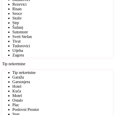
Rezevici
Risan
Seoce
Stoliv
Strp
Šušanj
Sutomore
Sveti Stefan
Tivat
Tudorovici
Utjeha
Zagora
Tip nekretnine
Tip nekretnine
Garaža
Garsonjera
Hotel
Kuća
Motel
Ostalo
Plac
Poslovni Prostor
Stan