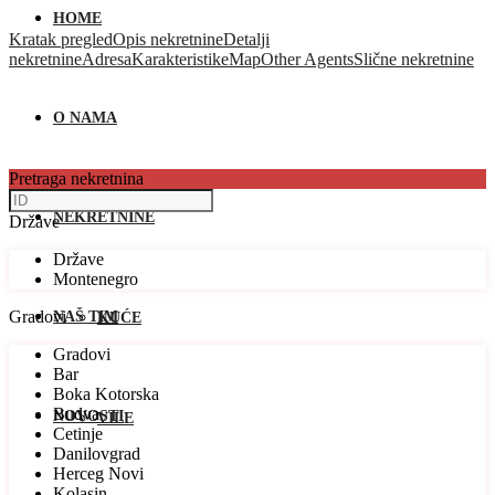
HOME
Kratak pregled
Opis nekretnine
Detalji
nekretnine
Adresa
Karakteristike
Map
Other Agents
Slične nekretnine
O NAMA
Pretraga nekretnina
NEKRETNINE
Države
Države
Montenegro
Gradovi
NAŠ TIM
KUĆE
Gradovi
Bar
Boka Kotorska
Budva
NOVOSTI
VILE
Cetinje
Danilovgrad
Herceg Novi
Kolasin