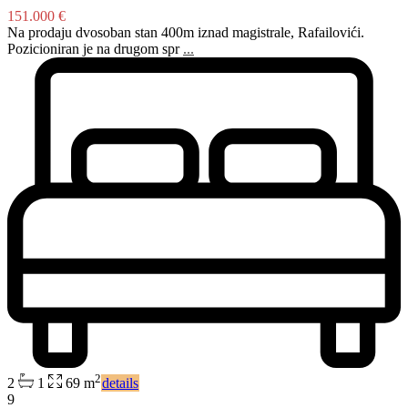
151.000 €
Na prodaju dvosoban stan 400m iznad magistrale, Rafailovići.
Pozicioniran je na drugom spr
...
2
2
1
69 m
details
9