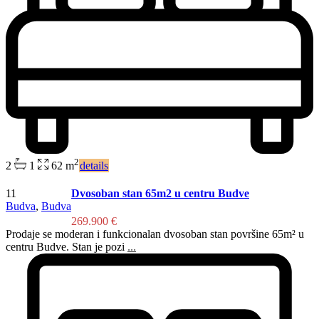
2
2
1
62 m
details
11
Dvosoban stan 65m2 u centru Budve
Budva
,
Budva
269.900 €
Prodaje se moderan i funkcionalan dvosoban stan površine 65m² u
centru Budve. Stan je pozi
...