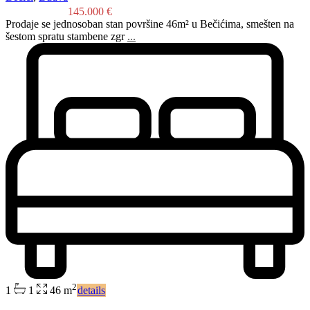
145.000 €
Prodaje se jednosoban stan površine 46m² u Bečićima, smešten na
šestom spratu stambene zgr
...
2
1
1
46 m
details