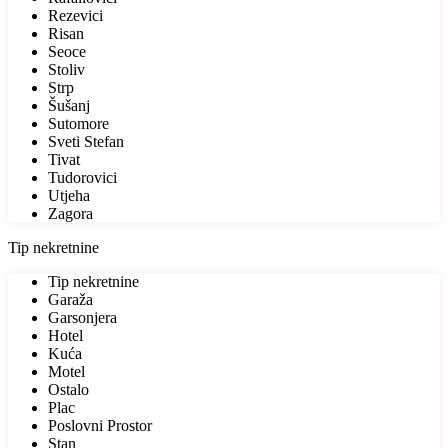
Rezevici
Risan
Seoce
Stoliv
Strp
Šušanj
Sutomore
Sveti Stefan
Tivat
Tudorovici
Utjeha
Zagora
Tip nekretnine
Tip nekretnine
Garaža
Garsonjera
Hotel
Kuća
Motel
Ostalo
Plac
Poslovni Prostor
Stan