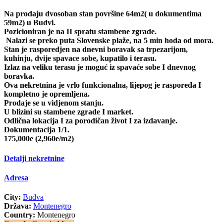
Na prodaju dvosoban stan površine 64m2( u dokumentima
59m2) u Budvi.
Pozicioniran je na II spratu stambene zgrade.
Nalazi se preko puta Slovenske plaže, na 5 min hoda od mora.
Stan je rasporedjen na dnevni boravak sa trpezarijom,
kuhinju, dvije spavace sobe, kupatilo i terasu.
Izlaz na veliku terasu je moguć iz spavaće sobe I dnevnog
boravka.
Ova nekretnina je vrlo funkcionalna, lijepog je rasporeda I
kompletno je opremljena.
Prodaje se u vidjenom stanju.
U blizini su stambene zgrade I market.
Odlična lokacija I za porodičan život I za izdavanje.
Dokumentacija 1/1.
175,000e (2,960e/m2)
Detalji nekretnine
Adresa
City:
Budva
Država:
Montenegro
Country:
Montenegro