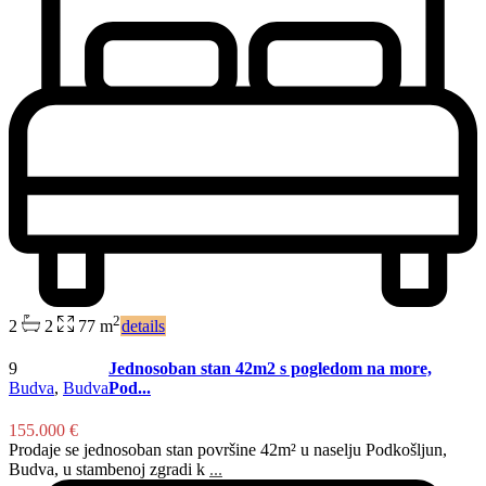
2
2
2
77 m
details
9
Jednosoban stan 42m2 s pogledom na more,
Budva
,
Budva
Pod...
155.000 €
Prodaje se jednosoban stan površine 42m² u naselju Podkošljun,
Budva, u stambenoj zgradi k
...