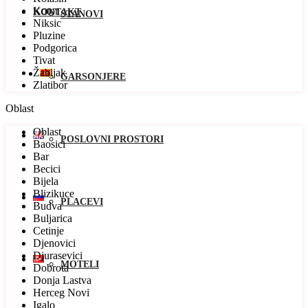
Kotor
KONTAKT
STANOVI
Niksic
Pluzine
Podgorica
Tivat
Žabljak
GARSONJERE
Zlatibor
Oblast
Oblast
POSLOVNI PROSTORI
Baosici
Bar
Becici
Bijela
Blizikuce
PLACEVI
Budva
Buljarica
Cetinje
Djenovici
Djurasevici
MOTELI
Dobrota
Donja Lastva
Herceg Novi
Igalo