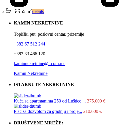
2
2
1
55 m
details
KAMIN NEKRETNINE
Topliški put, poslovni centar, prizemlje
+382 67 512 244
+382 33 466 120
kaminnekretnine@t-com.me
Kamin Nekretnine
ISTAKNUTE NEKRETNINE
Kuća sa apartmanima 250 od Luštice ...
375.000 €
Plac sa dozvolom za gradnju i proje...
210.000 €
DRUŠTVENE MREŽE: