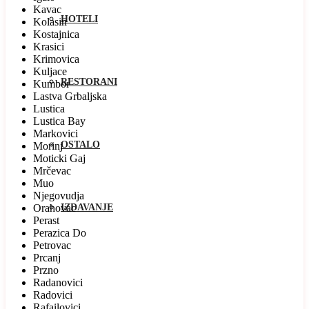
Kavac
HOTELI
Kolasin
Kostajnica
Krasici
Krimovica
Kuljace
RESTORANI
Kumbor
Lastva Grbaljska
Lustica
Lustica Bay
Markovici
OSTALO
Morinj
Moticki Gaj
Mrčevac
Muo
Njegovudja
Orahovac
IZDAVANJE
Perast
Perazica Do
Petrovac
Prcanj
Przno
Radanovici
Radovici
Rafailovici