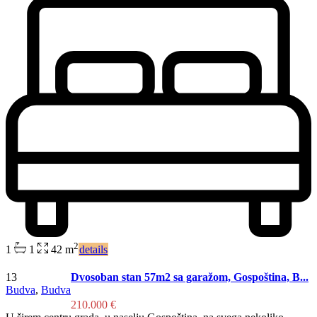
2
1
1
42 m
details
13
Dvosoban stan 57m2 sa garažom, Gospoština, B...
Budva
,
Budva
210.000 €