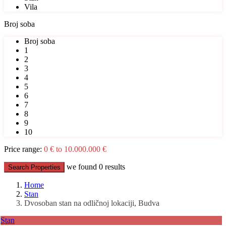
Vila
Broj soba
Broj soba
1
2
3
4
5
6
7
8
9
10
Price range:
0 € to 10.000.000 €
we found
0
results
Search Properties
Home
Stan
Dvosoban stan na odličnoj lokaciji, Budva
Stan