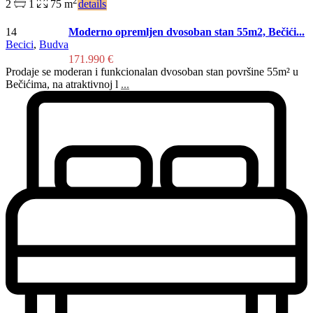
2
2
1
75 m
details
14
Moderno opremljen dvosoban stan 55m2, Bečići...
Becici
,
Budva
171.990 €
Prodaje se moderan i funkcionalan dvosoban stan površine 55m² u
Bečićima, na atraktivnoj l
...