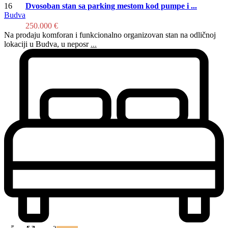
16
Dvosoban stan sa parking mestom kod pumpe i ...
Budva
250.000 €
Na prodaju komforan i funkcionalno organizovan stan na odličnoj
lokaciji u Budva, u neposr
...