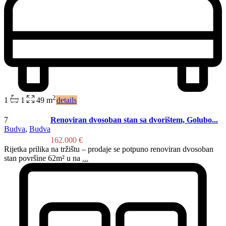
2
1
1
49 m
details
7
Renoviran dvosoban stan sa dvorištem, Golubo...
Budva
,
Budva
162.000 €
Rijetka prilika na tržištu – prodaje se potpuno renoviran dvosoban
stan površine 62m² u na
...