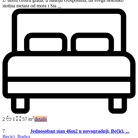
U širem centru grada, u naselju Gospoština, na svega nekoliko
stotina metara od mora i Sta
...
2
2
1
57 m
details
7
Jednosoban stan 46m2 u novogradnji, Bečići, ...
Becici
,
Budva