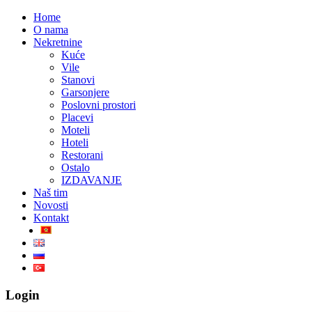
Home
O nama
Nekretnine
Kuće
Vile
Stanovi
Garsonjere
Poslovni prostori
Placevi
Moteli
Hoteli
Restorani
Ostalo
IZDAVANJE
Naš tim
Novosti
Kontakt
Login