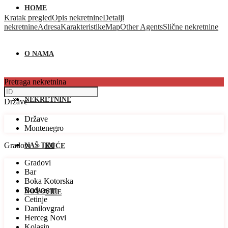
HOME
Kratak pregled
Opis nekretnine
Detalji
nekretnine
Adresa
Karakteristike
Map
Other Agents
Slične nekretnine
O NAMA
Pretraga nekretnina
NEKRETNINE
Države
Države
Montenegro
Gradovi
NAŠ TIM
KUĆE
Gradovi
Bar
Boka Kotorska
Budva
NOVOSTI
VILE
Cetinje
Danilovgrad
Herceg Novi
Kolasin