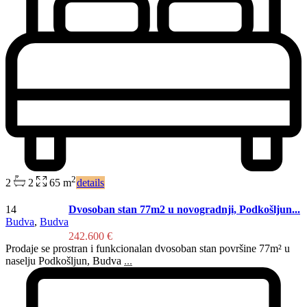
2
2
2
65 m
details
14
Dvosoban stan 77m2 u novogradnji, Podkošljun...
Budva
,
Budva
242.600 €
Prodaje se prostran i funkcionalan dvosoban stan površine 77m² u
naselju Podkošljun, Budva
...