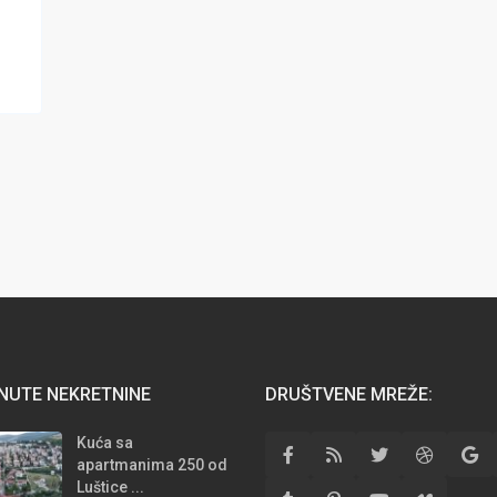
,
NUTE NEKRETNINE
DRUŠTVENE MREŽE:
Kuća sa
apartmanima 250 od
Luštice ...