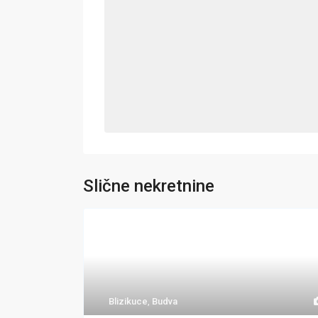
Slične nekretnine
Blizikuce
,
Budva