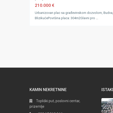
210.000 €
Urbanizovan plac sa građevinskom dozvolom, Budva
BlizikućePovršina placa: 304m2Glavni pro
...
KAMIN NEKRETNINE
ISTAK
Topliški put, poslovni centar,
prizemlje