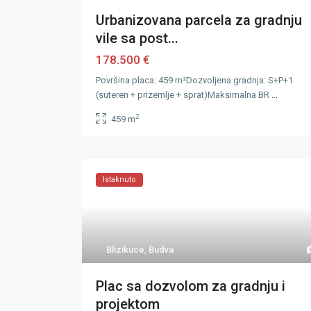
Urbanizovana parcela za gradnju
vile sa post...
178.500 €
Površina placa: 459 m²Dozvoljena gradnja: S+P+1
(suteren + prizemlje + sprat)Maksimalna BR
...
2
459 m
Istaknuto
Blizikuce
,
Budva
Plac sa dozvolom za gradnju i
projektom