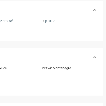
2
2,682 m
ID:
p1017
ikuce
Država:
Montenegro