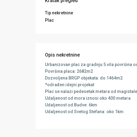
Kratak pregled
Tip nekretnine
Plac
Opis nekretnine
Urbanizovan plac za gradnju 5 vila površina
Površina placa: 2682m2
Dozvoljena BRGP objekata: do 1464m2
*odrađen idejni projekat
Plac se nalazi pedesetak metara od magistal
Udaljenost od mora iznosi oko 400 metara
Udaljenost od Budve: 6km
Udaljenost od Svetog Stefana: oko 1km