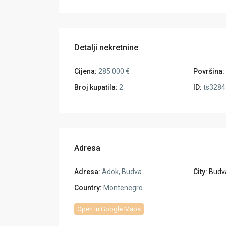
Detalji nekretnine
Cijena:
285.000 €
Površina:
Broj kupatila:
2
ID:
ts3284
Adresa
Adresa:
Adok, Budva
City:
Budv
Country:
Montenegro
Open In Google Maps