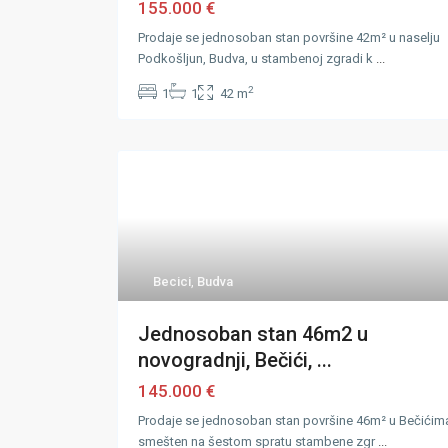
155.000 €
Prodaje se jednosoban stan površine 42m² u naselju
Podkošljun, Budva, u stambenoj zgradi k
...
2
1
1
42 m
Becici
,
Budva
Jednosoban stan 46m2 u
novogradnji, Bečići, ...
145.000 €
Prodaje se jednosoban stan površine 46m² u Bečićim
smešten na šestom spratu stambene zgr
...