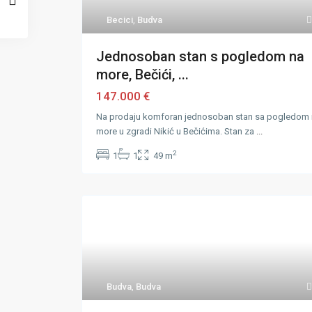
Becici
,
Budva
Jednosoban stan s pogledom na
more, Bečići, ...
147.000 €
Na prodaju komforan jednosoban stan sa pogledom
more u zgradi Nikić u Bečićima. Stan za
...
2
1
1
49 m
Budva
,
Budva