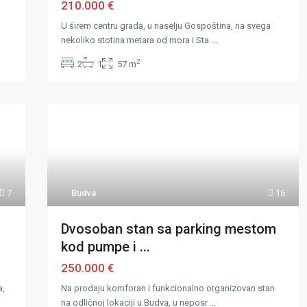
210.000 €
U širem centru grada, u naselju Gospoština, na svega
nekoliko stotina metara od mora i Sta
...
2
2
1
57 m
7
Budva
16
Dvosoban stan sa parking mestom
kod pumpe i ...
250.000 €
a,
Na prodaju komforan i funkcionalno organizovan stan
na odličnoj lokaciji u Budva, u neposr
...