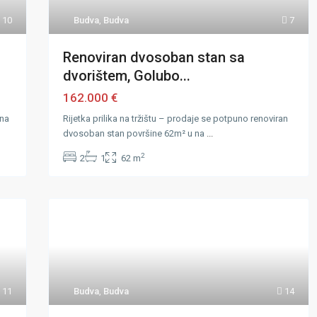
10
Budva
,
Budva
7
Renoviran dvosoban stan sa
dvorištem, Golubo...
162.000 €
 na
Rijetka prilika na tržištu – prodaje se potpuno renoviran
dvosoban stan površine 62m² u na
...
2
2
1
62 m
11
Budva
,
Budva
14