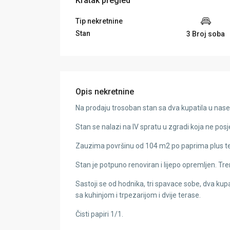
Kratak pregled
Tip nekretnine
Stan
3 Broj soba
Opis nekretnine
Na prodaju trosoban stan sa dva kupatila u nase
Stan se nalazi na IV spratu u zgradi koja ne posj
Zauzima površinu od 104 m2 po paprima plus t
Stan je potpuno renoviran i lijepo opremljen. T
Sastoji se od hodnika, tri spavace sobe, dva kupa
sa kuhinjom i trpezarijom i dvije terase.
Čisti papiri 1/1.