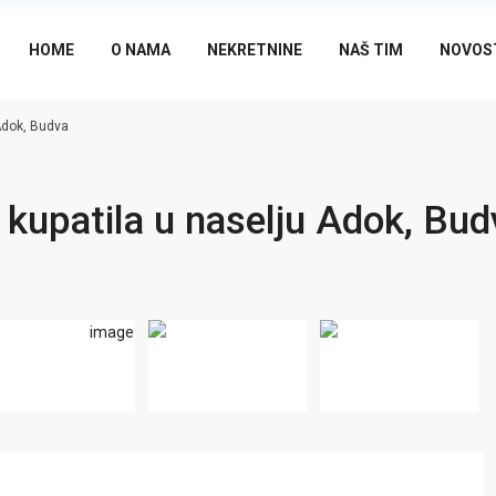
HOME
O NAMA
NEKRETNINE
NAŠ TIM
NOVOS
Adok, Budva
 kupatila u naselju Adok, Bud