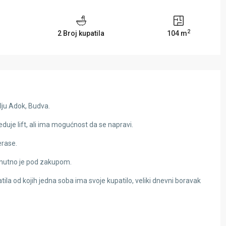
2
2 Broj kupatila
104 m
lju Adok, Budva.
eduje lift, ali ima mogućnost da se napravi.
erase.
renutno je pod zakupom.
tila od kojih jedna soba ima svoje kupatilo, veliki dnevni boravak