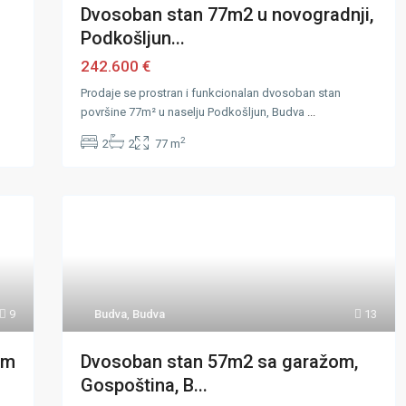
Dvosoban stan 77m2 u novogradnji,
Podkošljun...
242.600 €
Prodaje se prostran i funkcionalan dvosoban stan
površine 77m² u naselju Podkošljun, Budva
...
2
2
2
77 m
9
Budva
,
Budva
13
om
Dvosoban stan 57m2 sa garažom,
Gospoština, B...