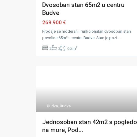
Dvosoban stan 65m2 u centru
Budve
269.900 €
Prodaje se moderan i funkcionalan dvosoban stan
površine 65m² u centru Budve. Stan je pozi
...
2
2
2
65 m
Budva
,
Budva
Jednosoban stan 42m2 s pogled
na more, Pod...