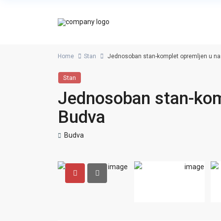
Home
Stan
Jednosoban stan-komplet opremljen u nas
Stan
Jednosoban stan-komp
Budva
Budva