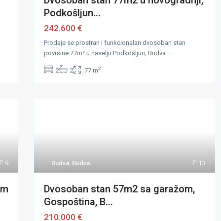
Dvosoban stan 77m2 u novogradnji,
Podkošljun...
242.600 €
Prodaje se prostran i funkcionalan dvosoban stan
površine 77m² u naselju Podkošljun, Budva
...
2
2
2
77 m
9
Budva
,
Budva
13
om
Dvosoban stan 57m2 sa garažom,
Gospoština, B...
210.000 €