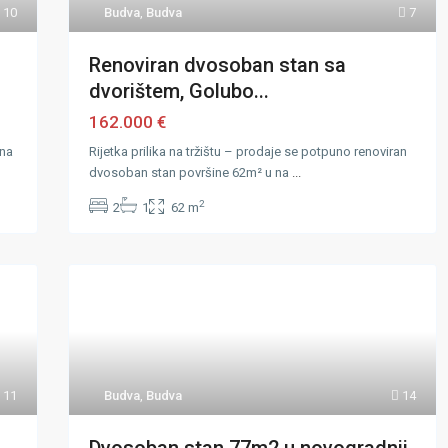
10
Budva
,
Budva
7
Renoviran dvosoban stan sa
dvorištem, Golubo...
162.000 €
 na
Rijetka prilika na tržištu – prodaje se potpuno renoviran
dvosoban stan površine 62m² u na
...
2
2
1
62 m
11
Budva
,
Budva
14