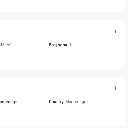
2
46 m
Broj soba:
1
ontenegro
Country:
Montenegro