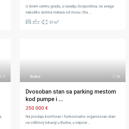
U širem centru grada, u naselju Gospoština, na svega
nekoliko stotina metara od mora i Sta
...
2
2
1
57 m
7
Budva
16
Dvosoban stan sa parking mestom
kod pumpe i ...
250.000 €
a,
Na prodaju komforan i funkcionalno organizovan stan
na odličnoj lokaciji u Budva, u neposr
...