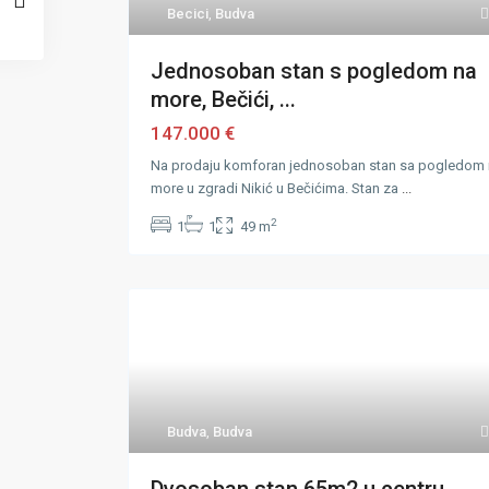
Becici
,
Budva
Jednosoban stan s pogledom na
more, Bečići, ...
147.000 €
Na prodaju komforan jednosoban stan sa pogledom
more u zgradi Nikić u Bečićima. Stan za
...
2
1
1
49 m
Budva
,
Budva