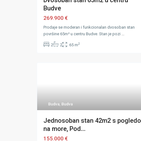
Dvosoban stan 65m2 u centru
Budve
269.900 €
Prodaje se moderan i funkcionalan dvosoban stan
površine 65m² u centru Budve. Stan je pozi
...
2
2
2
65 m
Budva
,
Budva
Jednosoban stan 42m2 s pogled
na more, Pod...
155.000 €