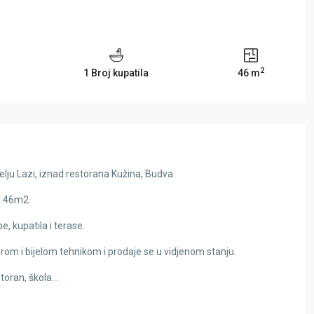
2
1 Broj kupatila
46 m
lju Lazi, iznad restorana Kužina, Budva.
od 46m2.
, kupatila i terase.
om i bijelom tehnikom i prodaje se u vidjenom stanju.
storan, škola…