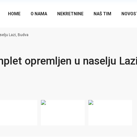
HOME
O NAMA
NEKRETNINE
NAŠ TIM
NOVOS
elju Lazi, Budva
let opremljen u naselju Lazi