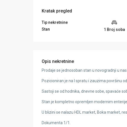
Kratak pregled
Tip nekretnine
Stan
1 Broj soba
Opis nekretnine
Prodaje se jednosoban stan u novogradnji u nase
Pozicioniran je na I spratu i zauzima površinu 
Sastoji se od:hodnika, dnevne sobe, spavaće sobe
Stan je kompletno opremljen modernim enterijer
U blizini se nalazu HDL market, Boka market, re
Dokumenta 1/1.