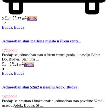
2
2
1
57 m
details
12
Budva
,
Budva
Jednosoban stan+parking mjesto u širem centr...
172.000 €
Prodaje se jednosoban stan u širem centru grada, u naselju Babin
Do, Budva. Stan ima
...
2
1
41 m
details
9
Budva
,
Budva
Jednosoban stan 52m2 u naselju Adok, Budva
142.000 €
Prodaje se prostran i funkcionalan jednosoban stan površine 52m² u
naselju Adok, Budva. St
...