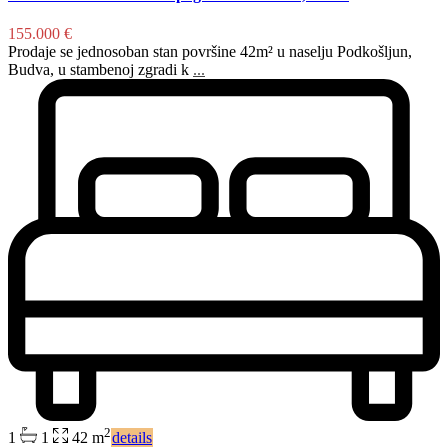
155.000 €
Prodaje se jednosoban stan površine 42m² u naselju Podkošljun,
Budva, u stambenoj zgradi k
...
2
1
1
42 m
details