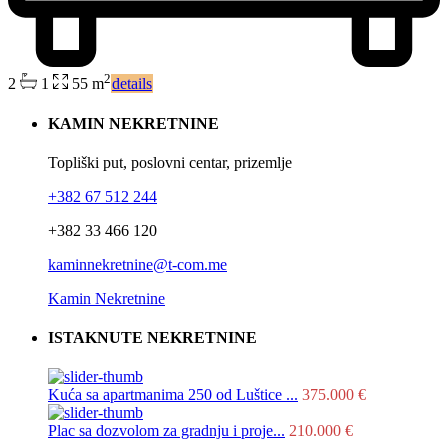
2
2
1
55 m
details
KAMIN NEKRETNINE
Topliški put, poslovni centar, prizemlje
+382 67 512 244
+382 33 466 120
kaminnekretnine@t-com.me
Kamin Nekretnine
ISTAKNUTE NEKRETNINE
Kuća sa apartmanima 250 od Luštice ...
375.000 €
Plac sa dozvolom za gradnju i proje...
210.000 €