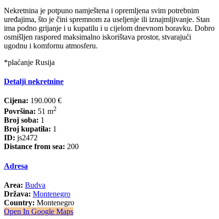
Nekretnina je potpuno namještena i opremljena svim potrebnim
uređajima, što je čini spremnom za useljenje ili iznajmljivanje. Stan
ima podno grijanje i u kupatilu i u cijelom dnevnom boravku. Dobro
osmišljen raspored maksimalno iskorištava prostor, stvarajući
ugodnu i komfornu atmosferu.
*plaćanje Rusija
Detalji nekretnine
Cijena:
190.000 €
2
Površina:
51 m
Broj soba:
1
Broj kupatila:
1
ID:
js2472
Distance from sea:
200
Adresa
Area:
Budva
Država:
Montenegro
Country:
Montenegro
Open In Google Maps