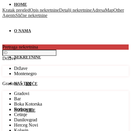
HOME
Kratak pregled
Opis nekretnine
Detalji nekretnine
Adresa
Map
Other
Agents
Slične nekretnine
O NAMA
Pretraga nekretnina
NEKRETNINE
Države
Države
Montenegro
Gradovi
NAŠ TIM
KUĆE
Gradovi
Bar
Boka Kotorska
Budva
NOVOSTI
VILE
Cetinje
Danilovgrad
Herceg Novi
Kolasin