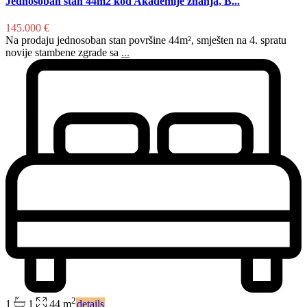
Jednosoban stan 44m2 kod Akademije znanja, B...
145.000 €
Na prodaju jednosoban stan površine 44m², smješten na 4. spratu
novije stambene zgrade sa
...
2
1
1
44 m
details