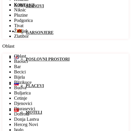
Kotor
KONTAKT
STANOVI
Niksic
Pluzine
Podgorica
Tivat
Žabljak
GARSONJERE
Zlatibor
Oblast
Oblast
POSLOVNI PROSTORI
Baosici
Bar
Becici
Bijela
Blizikuce
PLACEVI
Budva
Buljarica
Cetinje
Djenovici
Djurasevici
MOTELI
Dobrota
Donja Lastva
Herceg Novi
Igalo