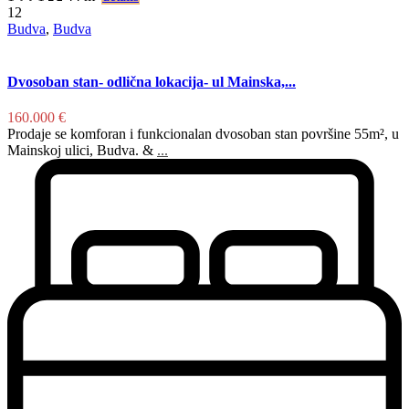
12
Budva
,
Budva
Dvosoban stan- odlična lokacija- ul Mainska,...
160.000 €
Prodaje se komforan i funkcionalan dvosoban stan površine 55m², u
Mainskoj ulici, Budva. &
...