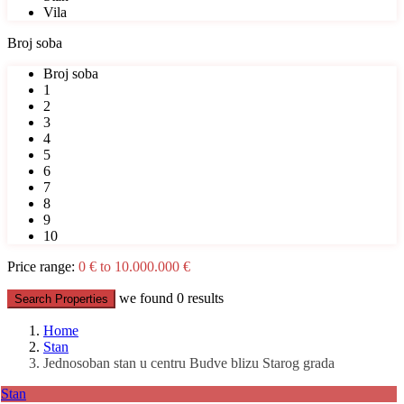
Vila
Broj soba
Broj soba
1
2
3
4
5
6
7
8
9
10
Price range:
0 € to 10.000.000 €
we found
0
results
Search Properties
Home
Stan
Jednosoban stan u centru Budve blizu Starog grada
Stan