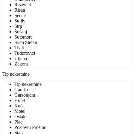
Rezevici
Risan
Seoce
Stoliv
Strp
Šušanj
Sutomore
Sveti Stefan
Tivat
Tudorovici
Utjeha
Zagora
Tip nekretnine
Tip nekretnine
Garaža
Garsonjera
Hotel
Kuća
Motel
Ostalo
Plac
Poslovni Prostor
Stan