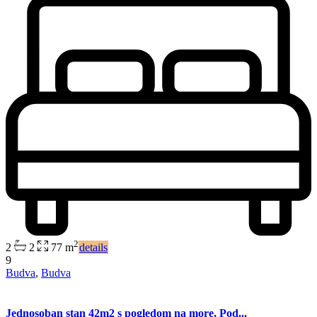
2
2
2
77 m
details
9
Budva
,
Budva
Jednosoban stan 42m2 s pogledom na more, Pod...