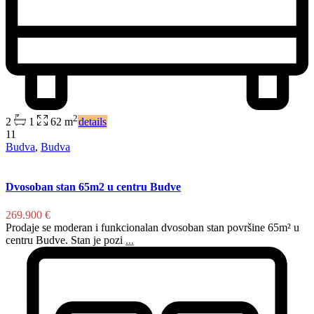
2
2
1
62 m
details
11
Budva
,
Budva
Dvosoban stan 65m2 u centru Budve
269.900 €
Prodaje se moderan i funkcionalan dvosoban stan površine 65m² u
centru Budve. Stan je pozi
...