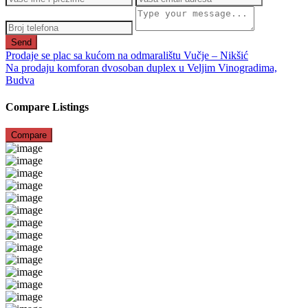
Send
Prodaje se plac sa kućom na odmaralištu Vučje – Nikšić
Na prodaju komforan dvosoban duplex u Veljim Vinogradima,
Budva
Compare Listings
Compare