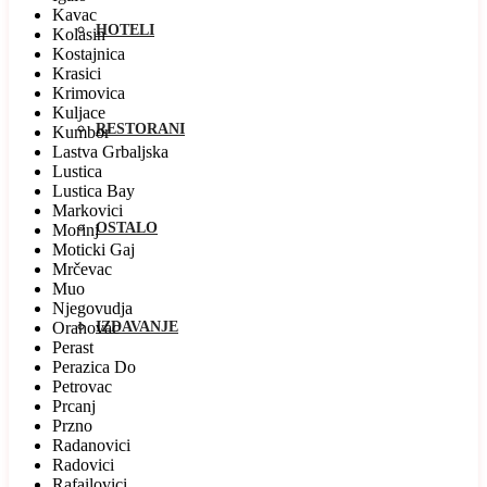
Kavac
HOTELI
Kolasin
Kostajnica
Krasici
Krimovica
Kuljace
RESTORANI
Kumbor
Lastva Grbaljska
Lustica
Lustica Bay
Markovici
OSTALO
Morinj
Moticki Gaj
Mrčevac
Muo
Njegovudja
Orahovac
IZDAVANJE
Perast
Perazica Do
Petrovac
Prcanj
Przno
Radanovici
Radovici
Rafailovici