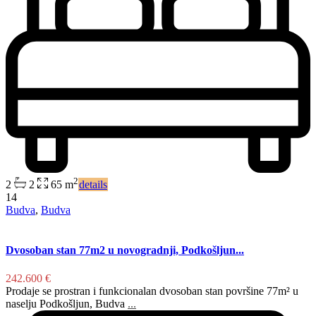
2
2
2
65 m
details
14
Budva
,
Budva
Dvosoban stan 77m2 u novogradnji, Podkošljun...
242.600 €
Prodaje se prostran i funkcionalan dvosoban stan površine 77m² u
naselju Podkošljun, Budva
...