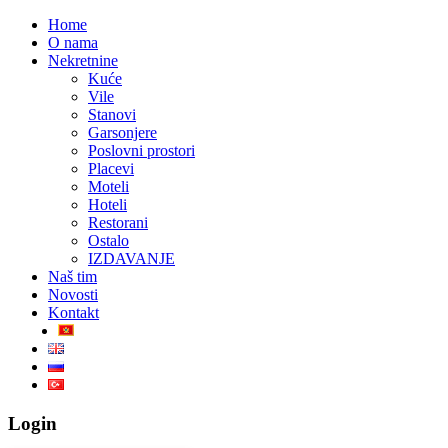
Home
O nama
Nekretnine
Kuće
Vile
Stanovi
Garsonjere
Poslovni prostori
Placevi
Moteli
Hoteli
Restorani
Ostalo
IZDAVANJE
Naš tim
Novosti
Kontakt
Login