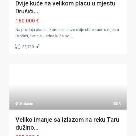
Dvije kuće na velikom placu u mjestu
Drušići...
160.000 €
Na prodaju plac na kom se nalaze dvije stare kuće u mjestu
Drošići, Cetinje. Jedna kuća po
...
2
55,720 m
Kolasin
8
Veliko imanje sa izlazom na reku Taru
dužino...