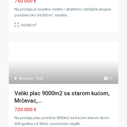
750.000 €
Na prodaju je izuzetno vredno i atraktivno zemljište ukupne
površine oko 34.000 m², smešte
...
2
34,000 m
Mrčevac
,
Tivat
11
Veliki plac 9000m2 sa starom kućom,
Mrčevac,...
720.000 €
Na prodaju plac površine 9000m2 sa kućom starom skoro
600 godina od 90m2 i pomoćnim objekt
...