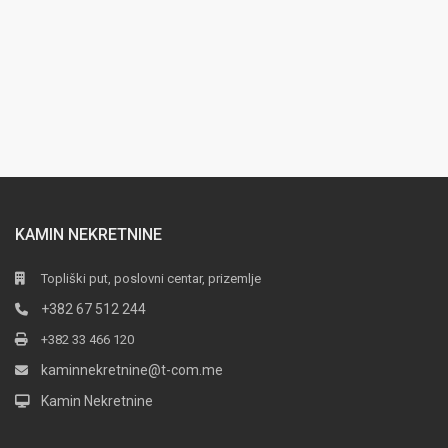
KAMIN NEKRETNINE
Topliški put, poslovni centar, prizemlje
+382 67 512 244
+382 33 466 120
kaminnekretnine@t-com.me
Kamin Nekretnine