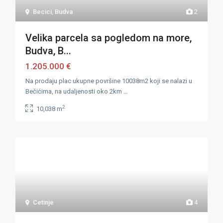
Becici
,
Budva
2
Velika parcela sa pogledom na more,
Budva, B...
1.205.000 €
Na prodaju plac ukupne površine 10038m2 koji se nalazi u
Bečićima, na udaljenosti oko 2km
...
2
10,038 m
Cetinje
4