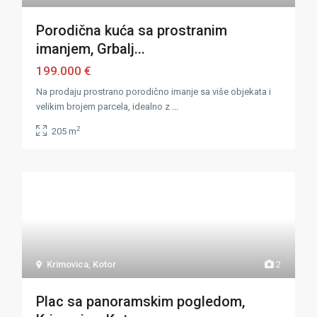
Porodična kuća sa prostranim
imanjem, Grbalj...
199.000 €
Na prodaju prostrano porodično imanje sa više objekata i
velikim brojem parcela, idealno z
...
2
205 m
Krimovica
,
Kotor
2
Plac sa panoramskim pogledom,