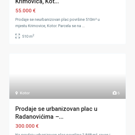
Krimovica, Kot...
55.000 €
Prodaje se neurbanizovan plac površine 510m² u
mjestu Krimovice, Kotor. Parcela se na
...
2
510 m
Kotor
6
Prodaje se urbanizovan plac u
Radanovićima –...
300.000 €
Na prodaju urbanizovan plac površine 2.848 m², ravan i