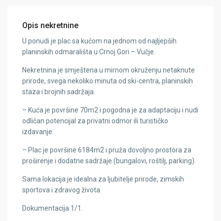
Opis nekretnine
U ponudi je plac sa kućom na jednom od najljepših
planinskih odmarališta u Crnoj Gori – Vučje.
Nekretnina je smještena u mirnom okruženju netaknute
prirode, svega nekoliko minuta od ski-centra, planinskih
staza i brojnih sadržaja.
– Kuća je površine 70m2 i pogodna je za adaptaciju i nudi
odličan potencijal za privatni odmor ili turističko
izdavanje.
– Plac je površine 6184m2 i pruža dovoljno prostora za
proširenje i dodatne sadržaje (bungalovi, roštilj, parking).
Sama lokacija je idealna za ljubitelje prirode, zimskih
sportova i zdravog života.
Dokumentacija 1/1.