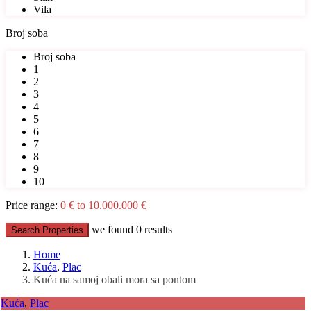
Vila
Broj soba
Broj soba
1
2
3
4
5
6
7
8
9
10
Price range:
0 € to 10.000.000 €
we found
0
results
Search Properties
Home
Kuća
,
Plac
Kuća na samoj obali mora sa pontom
Kuća
,
Plac