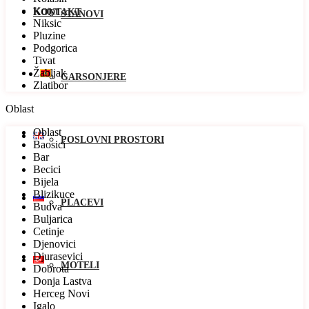
Kotor
KONTAKT
STANOVI
Niksic
Pluzine
Podgorica
Tivat
Žabljak
GARSONJERE
Zlatibor
Oblast
Oblast
POSLOVNI PROSTORI
Baosici
Bar
Becici
Bijela
Blizikuce
PLACEVI
Budva
Buljarica
Cetinje
Djenovici
Djurasevici
MOTELI
Dobrota
Donja Lastva
Herceg Novi
Igalo