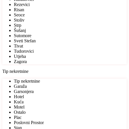
Rezevici
Risan
Seoce
Stoliv
Strp
Šušanj
Sutomore
Sveti Stefan
Tivat
Tudorovici
Utjeha
Zagora
Tip nekretnine
Tip nekretnine
Garaža
Garsonjera
Hotel
Kuća
Motel
Ostalo
Plac
Poslovni Prostor
Stan