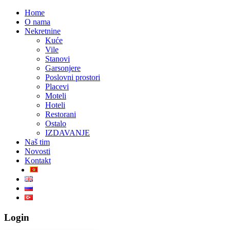
Home
O nama
Nekretnine
Kuće
Vile
Stanovi
Garsonjere
Poslovni prostori
Placevi
Moteli
Hoteli
Restorani
Ostalo
IZDAVANJE
Naš tim
Novosti
Kontakt
Login