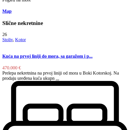
Map
Slične nekretnine
26
Stoliv
,
Kotor
Kuća na prvoj liniji do mora, sa garažom i p...
470.000 €
Prelepa nekretnina na prvoj liniji od mora u Boki Kotorskoj. Na
prodaju uređena kuća ukupn
...