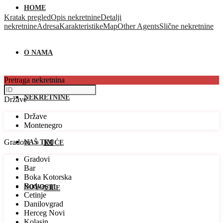
HOME
Kratak pregled
Opis nekretnine
Detalji
nekretnine
Adresa
Karakteristike
Map
Other Agents
Slične nekretnine
O NAMA
Pretraga nekretnina
NEKRETNINE
Države
Države
Montenegro
Gradovi
NAŠ TIM
KUĆE
Gradovi
Bar
Boka Kotorska
Budva
NOVOSTI
VILE
Cetinje
Danilovgrad
Herceg Novi
Kolasin