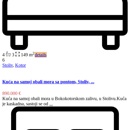
2
4
3
149 m
details
6
Stoliv
,
Kotor
Kuća na samoj obali mora sa pontom, Stoliv, ...
890.000 €
Kuća na samoj obali mora u Bokokotorskom zalivu, u Stolivu.Kuća
je kaskadna, sastoji se od
...