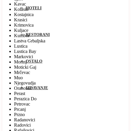
Kavac
HOTELI
Kolasin
Kostajnica
Krasici
Krimovica
Kuljace
RESTORANI
Kumbor
Lastva Grbaljska
Lustica
Lustica Bay
Markovici
OSTALO
Morinj
Moticki Gaj
Mrčevac
Muo
Njegovudja
Orahovac
IZDAVANJE
Perast
Perazica Do
Petrovac
Prcanj
Przno
Radanovici
Radovici
Rafailovici