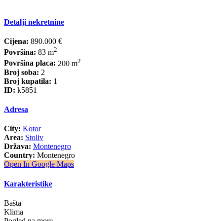
Detalji nekretnine
Cijena:
890.000 €
2
Površina:
83 m
2
Površina placa:
200 m
Broj soba:
2
Broj kupatila:
1
ID:
k5851
Adresa
City:
Kotor
Area:
Stoliv
Država:
Montenegro
Country:
Montenegro
Open In Google Maps
Karakteristike
Bašta
Klima
Pogled na more