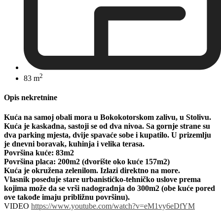
2
83 m
Opis nekretnine
Kuća na samoj obali mora u Bokokotorskom zalivu, u Stolivu.
Kuća je kaskadna, sastoji se od dva nivoa. Sa gornje strane su
dva parking mjesta, dvije spavaće sobe i kupatilo. U prizemlju
je dnevni boravak, kuhinja i velika terasa.
Površina kuće: 83m2
Površina placa: 200m2 (dvorište oko kuće 157m2)
Kuća je okružena zelenilom. Izlazi direktno na more.
Vlasnik poseduje stare urbanistićko-tehničko uslove prema
kojima može da se vrši nadogradnja do 300m2 (obe kuće pored
ove takođe imaju približnu površinu).
VIDEO
https://www.youtube.com/watch?v=eM1vy6eDfYM