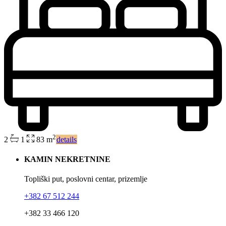
2
2
1
83 m
details
KAMIN NEKRETNINE
Topliški put, poslovni centar, prizemlje
+382 67 512 244
+382 33 466 120