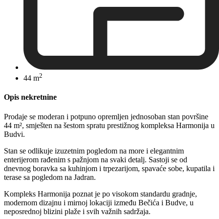
2
44 m
Opis nekretnine
Prodaje se moderan i potpuno opremljen jednosoban stan površine
44 m², smješten na šestom spratu prestižnog kompleksa Harmonija u
Budvi.
Stan se odlikuje izuzetnim pogledom na more i elegantnim
enterijerom rađenim s pažnjom na svaki detalj. Sastoji se od
dnevnog boravka sa kuhinjom i trpezarijom, spavaće sobe, kupatila i
terase sa pogledom na Jadran.
Kompleks Harmonija poznat je po visokom standardu gradnje,
modernom dizajnu i mirnoj lokaciji između Bečića i Budve, u
neposrednoj blizini plaže i svih važnih sadržaja.