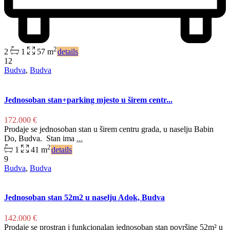
2
2
1
57 m
details
12
Budva
,
Budva
Jednosoban stan+parking mjesto u širem centr...
172.000 €
Prodaje se jednosoban stan u širem centru grada, u naselju Babin
Do, Budva. Stan ima
...
2
1
41 m
details
9
Budva
,
Budva
Jednosoban stan 52m2 u naselju Adok, Budva
142.000 €
Prodaje se prostran i funkcionalan jednosoban stan površine 52m² u