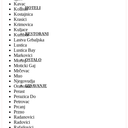
Kavac
HOTELI
Kolasin
Kostajnica
Krasici
Krimovica
Kuljace
RESTORANI
Kumbor
Lastva Grbaljska
Lustica
Lustica Bay
Markovici
OSTALO
Morinj
Moticki Gaj
Mrčevac
Muo
Njegovudja
Orahovac
IZDAVANJE
Perast
Perazica Do
Petrovac
Prcanj
Przno
Radanovici
Radovici
Rafailovici