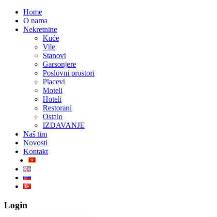
Home
O nama
Nekretnine
Kuće
Vile
Stanovi
Garsonjere
Poslovni prostori
Placevi
Moteli
Hoteli
Restorani
Ostalo
IZDAVANJE
Naš tim
Novosti
Kontakt
Login