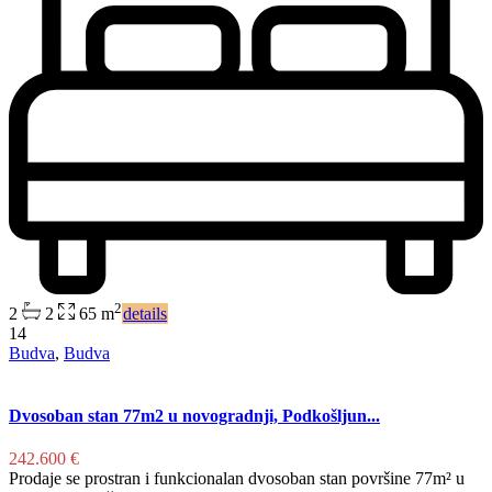
2
2
2
65 m
details
14
Budva
,
Budva
Dvosoban stan 77m2 u novogradnji, Podkošljun...
242.600 €
Prodaje se prostran i funkcionalan dvosoban stan površine 77m² u