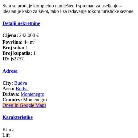
Stan se prodaje kompletno namješten i spreman za useljenje –
idealan je kako za život, tako i za izdavanje tokom turističke sezone.
Detalji nekretnine
Cijena:
242.000 €
2
Površina:
44 m
Broj soba:
1
Broj kupatila:
1
ID:
js2757
Adresa
City:
Budva
Area:
Budva
Država:
Montenegro
Country:
Montenegro
Open In Google Maps
Karakteristike
Klima
Lift