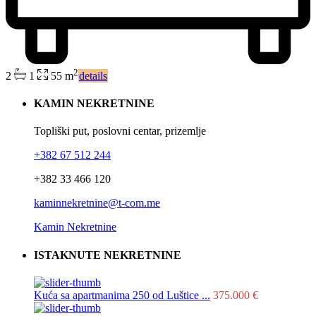
2
2
1
55 m
details
KAMIN NEKRETNINE
Topliški put, poslovni centar, prizemlje
+382 67 512 244
+382 33 466 120
kaminnekretnine@t-com.me
Kamin Nekretnine
ISTAKNUTE NEKRETNINE
Kuća sa apartmanima 250 od Luštice ...
375.000 €