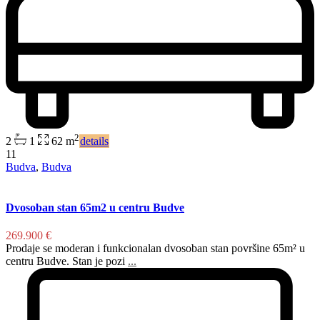
2
2
1
62 m
details
11
Budva
,
Budva
Dvosoban stan 65m2 u centru Budve
269.900 €
Prodaje se moderan i funkcionalan dvosoban stan površine 65m² u
centru Budve. Stan je pozi
...