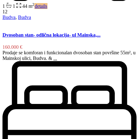
2
1
1
44 m
details
12
Budva
,
Budva
Dvosoban stan- odlična lokacija- ul Mainska,...
160.000 €
Prodaje se komforan i funkcionalan dvosoban stan površine 55m², u
Mainskoj ulici, Budva. &
...