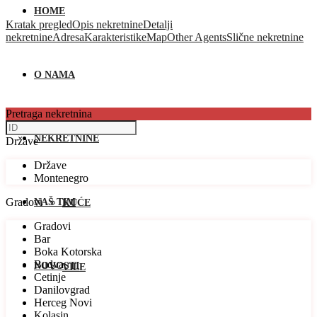
HOME
Kratak pregled
Opis nekretnine
Detalji
nekretnine
Adresa
Karakteristike
Map
Other Agents
Slične nekretnine
O NAMA
Pretraga nekretnina
NEKRETNINE
Države
Države
Montenegro
Gradovi
NAŠ TIM
KUĆE
Gradovi
Bar
Boka Kotorska
Budva
NOVOSTI
VILE
Cetinje
Danilovgrad
Herceg Novi
Kolasin