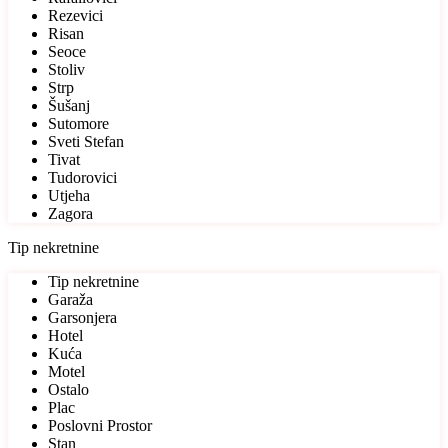
Rezevici
Risan
Seoce
Stoliv
Strp
Šušanj
Sutomore
Sveti Stefan
Tivat
Tudorovici
Utjeha
Zagora
Tip nekretnine
Tip nekretnine
Garaža
Garsonjera
Hotel
Kuća
Motel
Ostalo
Plac
Poslovni Prostor
Stan