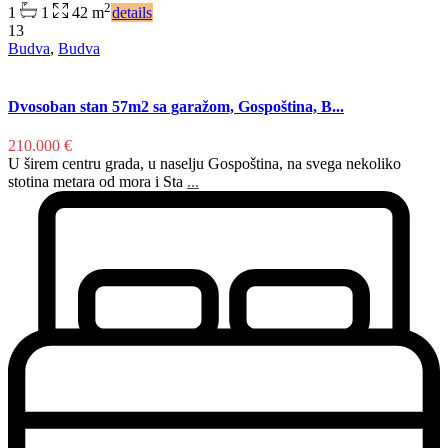
2
1
1
42 m
details
13
Budva
,
Budva
Dvosoban stan 57m2 sa garažom, Gospoština, B...
210.000 €
U širem centru grada, u naselju Gospoština, na svega nekoliko
stotina metara od mora i Sta
...