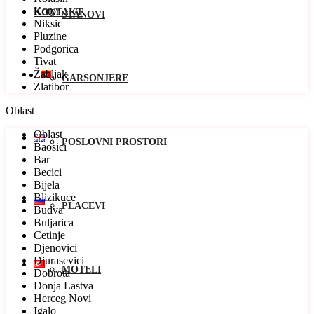
Kotor
KONTAKT
STANOVI
Niksic
Pluzine
Podgorica
Tivat
Žabljak
GARSONJERE
Zlatibor
Oblast
Oblast
POSLOVNI PROSTORI
Baosici
Bar
Becici
Bijela
Blizikuce
PLACEVI
Budva
Buljarica
Cetinje
Djenovici
Djurasevici
MOTELI
Dobrota
Donja Lastva
Herceg Novi
Igalo