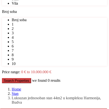
Vila
Broj soba
Broj soba
1
2
3
4
5
6
7
8
9
10
Price range:
0 € to 10.000.000 €
we found
0
results
Search Properties
Home
Stan
Luksuzan jednosoban stan 44m2 u kompleksu Harmonija,
Budva