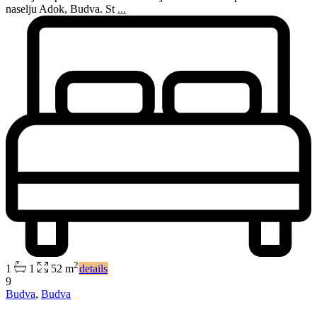
naselju Adok, Budva. St
...
2
1
1
52 m
details
9
Budva
,
Budva