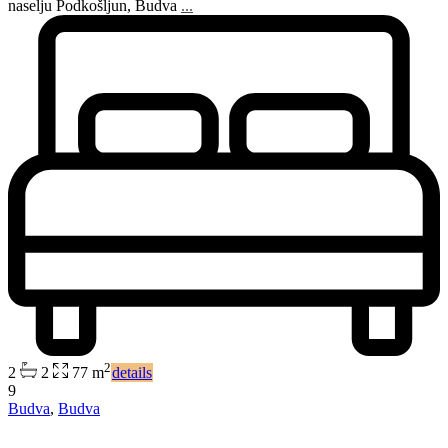
naselju Podkošljun, Budva
...
2
2
2
77 m
details
9
Budva
,
Budva