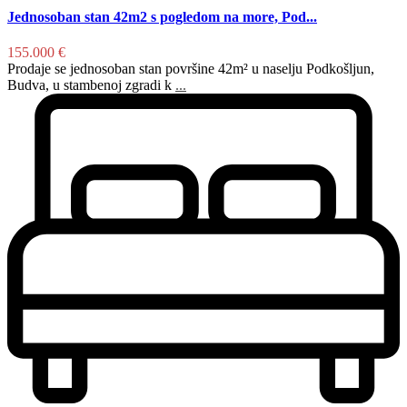
Jednosoban stan 42m2 s pogledom na more, Pod...
155.000 €
Prodaje se jednosoban stan površine 42m² u naselju Podkošljun,
Budva, u stambenoj zgradi k
...