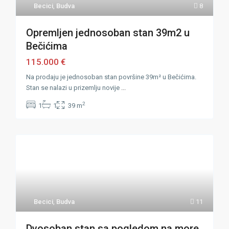
Becici
,
Budva
8
Opremljen jednosoban stan 39m2 u
Bečićima
115.000 €
Na prodaju je jednosoban stan površine 39m² u Bečićima.
Stan se nalazi u prizemlju novije
...
2
1
1
39 m
Becici
,
Budva
11
Dvosoban stan sa pogledom na more,