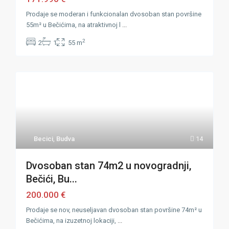
Prodaje se moderan i funkcionalan dvosoban stan površine
55m² u Bečićima, na atraktivnoj l
...
2
2
1
55 m
Becici
,
Budva
14
Dvosoban stan 74m2 u novogradnji,
Bečići, Bu...
200.000 €
Prodaje se nov, neuseljavan dvosoban stan površine 74m² u
Bečićima, na izuzetnoj lokaciji,
...