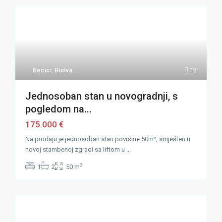
Becici
,
Budva
12
Jednosoban stan u novogradnji, s
pogledom na...
175.000 €
Na prodaju je jednosoban stan površine 50m², smješten u
novoj stambenoj zgradi sa liftom u
...
2
1
2
50 m