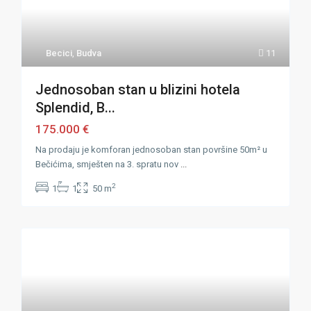
Becici
,
Budva
11
Jednosoban stan u blizini hotela
Splendid, B...
175.000 €
Na prodaju je komforan jednosoban stan površine 50m² u
Bečićima, smješten na 3. spratu nov
...
2
1
1
50 m