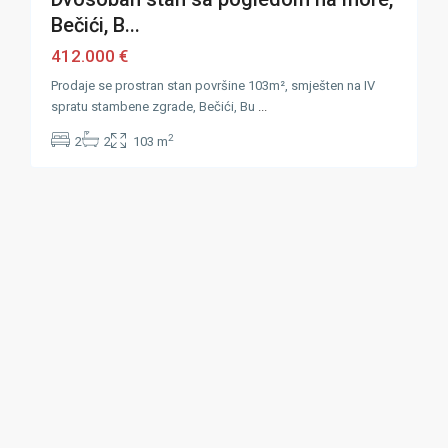
Bečići, B...
412.000 €
Prodaje se prostran stan površine 103m², smješten na IV
spratu stambene zgrade, Bečići, Bu
...
2
2
2
103 m