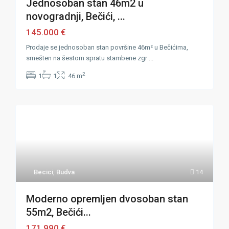
Jednosoban stan 46m2 u
novogradnji, Bečići, ...
145.000 €
Prodaje se jednosoban stan površine 46m² u Bečićima,
smešten na šestom spratu stambene zgr
...
2
1
1
46 m
Becici
,
Budva
14
Moderno opremljen dvosoban stan
55m2, Bečići...
171.990 €