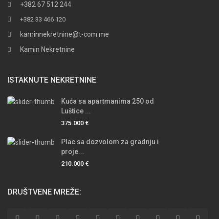
+382 67 512 244
+382 33 466 120
kaminnekretnine@t-com.me
Kamin Nekretnine
ISTAKNUTE NEKRETNINE
Kuća sa apartmanima 250 od
Luštice ...
375.000 €
Plac sa dozvolom za gradnju i
proje...
210.000 €
DRUŠTVENE MREŽE: