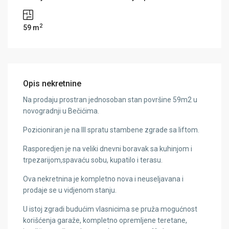
2
59 m
Opis nekretnine
Na prodaju prostran jednosoban stan površine 59m2 u
novogradnji u Bečićima.
Pozicioniran je na III spratu stambene zgrade sa liftom.
Rasporedjen je na veliki dnevni boravak sa kuhinjom i
trpezarijom,spavaću sobu, kupatilo i terasu.
Ova nekretnina je kompletno nova i neuseljavana i
prodaje se u vidjenom stanju.
U istoj zgradi budućim vlasnicima se pruža mogućnost
korišćenja garaže, kompletno opremljene teretane,