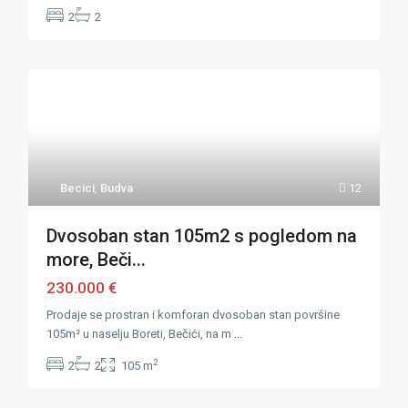
2
2
Becici
,
Budva
12
Dvosoban stan 105m2 s pogledom na
more, Beči...
230.000 €
Prodaje se prostran i komforan dvosoban stan površine
105m² u naselju Boreti, Bečići, na m
...
2
2
2
105 m