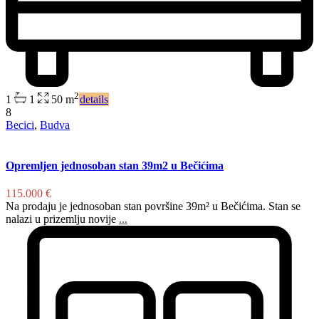
2
1
1
50 m
details
8
Becici
,
Budva
Opremljen jednosoban stan 39m2 u Bečićima
115.000 €
Na prodaju je jednosoban stan površine 39m² u Bečićima. Stan se
nalazi u prizemlju novije
...