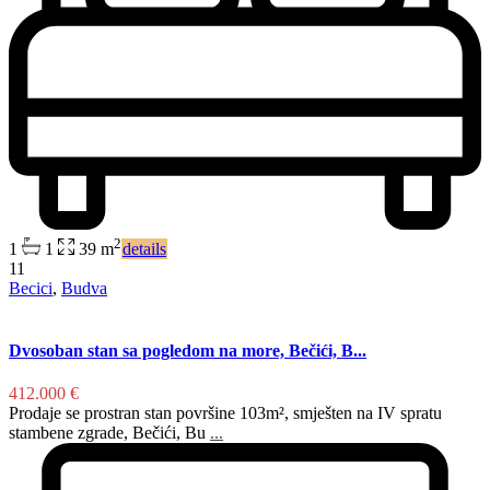
2
1
1
39 m
details
11
Becici
,
Budva
Dvosoban stan sa pogledom na more, Bečići, B...
412.000 €
Prodaje se prostran stan površine 103m², smješten na IV spratu
stambene zgrade, Bečići, Bu
...