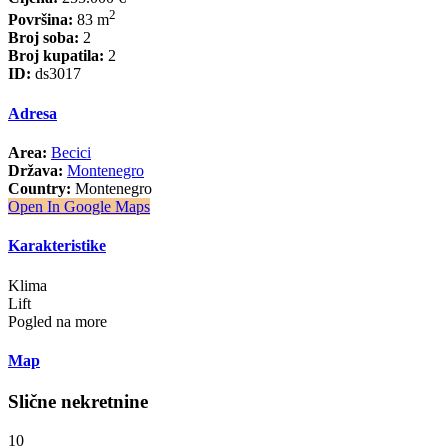
2
Površina:
83 m
Broj soba:
2
Broj kupatila:
2
ID:
ds3017
Adresa
Area:
Becici
Država:
Montenegro
Country:
Montenegro
Open In Google Maps
Karakteristike
Klima
Lift
Pogled na more
Map
Slične nekretnine
10