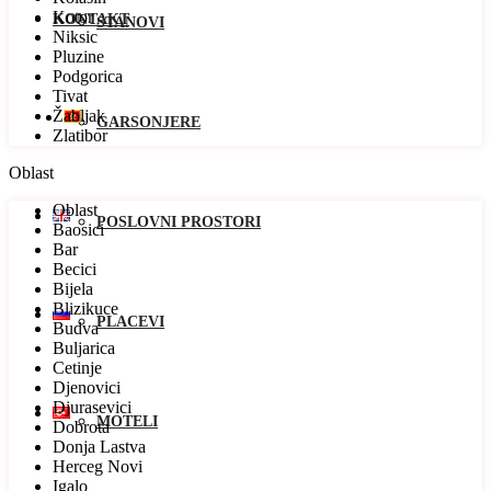
Kotor
KONTAKT
STANOVI
Niksic
Pluzine
Podgorica
Tivat
Žabljak
GARSONJERE
Zlatibor
Oblast
Oblast
POSLOVNI PROSTORI
Baosici
Bar
Becici
Bijela
Blizikuce
PLACEVI
Budva
Buljarica
Cetinje
Djenovici
Djurasevici
MOTELI
Dobrota
Donja Lastva
Herceg Novi
Igalo