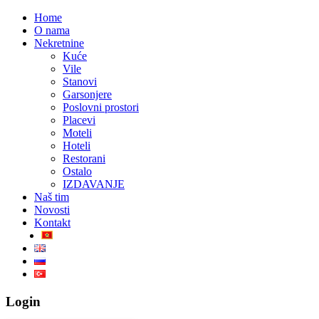
Home
O nama
Nekretnine
Kuće
Vile
Stanovi
Garsonjere
Poslovni prostori
Placevi
Moteli
Hoteli
Restorani
Ostalo
IZDAVANJE
Naš tim
Novosti
Kontakt
Login