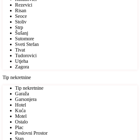
Rezevici
Risan
Seoce
Stoliv
Strp
Šušanj
Sutomore
Sveti Stefan
Tivat
Tudorovici
Utjeha
Zagora
Tip nekretnine
Tip nekretnine
Garaža
Garsonjera
Hotel
Kuća
Motel
Ostalo
Plac
Poslovni Prostor
Stan