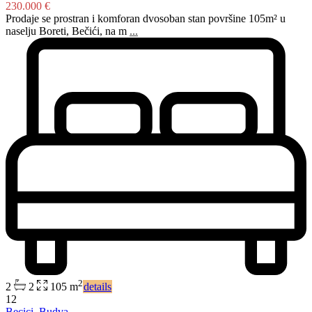
230.000 €
Prodaje se prostran i komforan dvosoban stan površine 105m² u
naselju Boreti, Bečići, na m
...
2
2
2
105 m
details
12
Becici
,
Budva