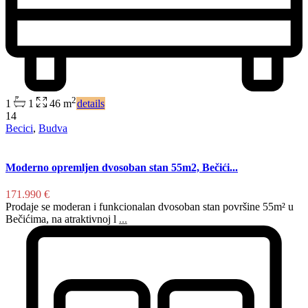
2
1
1
46 m
details
14
Becici
,
Budva
Moderno opremljen dvosoban stan 55m2, Bečići...
171.990 €
Prodaje se moderan i funkcionalan dvosoban stan površine 55m² u
Bečićima, na atraktivnoj l
...