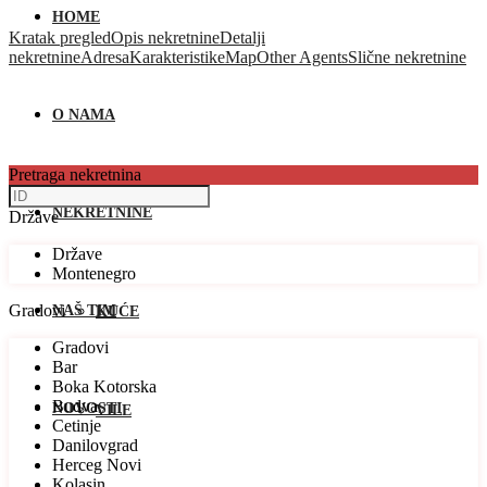
HOME
Kratak pregled
Opis nekretnine
Detalji
nekretnine
Adresa
Karakteristike
Map
Other Agents
Slične nekretnine
O NAMA
Pretraga nekretnina
NEKRETNINE
Države
Države
Montenegro
Gradovi
NAŠ TIM
KUĆE
Gradovi
Bar
Boka Kotorska
Budva
NOVOSTI
VILE
Cetinje
Danilovgrad
Herceg Novi
Kolasin