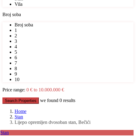
Vila
Broj soba
Broj soba
1
2
3
4
5
6
7
8
9
10
Price range:
0 € to 10.000.000 €
we found
0
results
Search Properties
Home
Stan
Lijepo opremljen dvosoban stan, Bečići
Stan