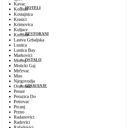
Kavac
HOTELI
Kolasin
Kostajnica
Krasici
Krimovica
Kuljace
RESTORANI
Kumbor
Lastva Grbaljska
Lustica
Lustica Bay
Markovici
OSTALO
Morinj
Moticki Gaj
Mrčevac
Muo
Njegovudja
Orahovac
IZDAVANJE
Perast
Perazica Do
Petrovac
Prcanj
Przno
Radanovici
Radovici
Rafailovici