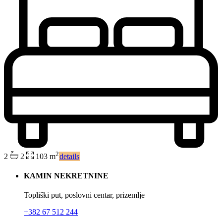
2
2
2
103 m
details
KAMIN NEKRETNINE
Topliški put, poslovni centar, prizemlje
+382 67 512 244