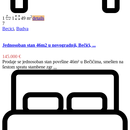
2
1
1
49 m
details
7
Becici
,
Budva
Jednosoban stan 46m2 u novogradnji, Bečići, ...
145.000 €
Prodaje se jednosoban stan površine 46m² u Bečićima, smešten na
šestom spratu stambene zgr
...