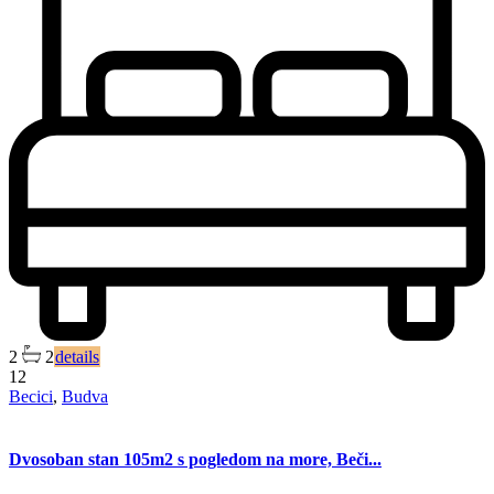
2
2
details
12
Becici
,
Budva
Dvosoban stan 105m2 s pogledom na more, Beči...