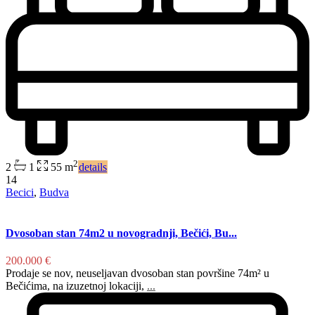
2
2
1
55 m
details
14
Becici
,
Budva
Dvosoban stan 74m2 u novogradnji, Bečići, Bu...
200.000 €
Prodaje se nov, neuseljavan dvosoban stan površine 74m² u
Bečićima, na izuzetnoj lokaciji,
...