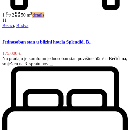
2
1
2
50 m
details
11
Becici
,
Budva
Jednosoban stan u blizini hotela Splendid, B...
175.000 €
Na prodaju je komforan jednosoban stan površine 50m² u Bečićima,
smješten na 3. spratu nov
...