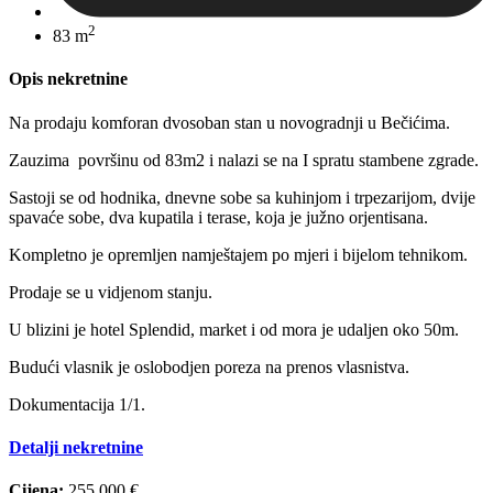
2
83 m
Opis nekretnine
Na prodaju komforan dvosoban stan u novogradnji u Bečićima.
Zauzima površinu od 83m2 i nalazi se na I spratu stambene zgrade.
Sastoji se od hodnika, dnevne sobe sa kuhinjom i trpezarijom, dvije
spavaće sobe, dva kupatila i terase, koja je južno orjentisana.
Kompletno je opremljen namještajem po mjeri i bijelom tehnikom.
Prodaje se u vidjenom stanju.
U blizini je hotel Splendid, market i od mora je udaljen oko 50m.
Budući vlasnik je oslobodjen poreza na prenos vlasnistva.
Dokumentacija 1/1.
Detalji nekretnine
Cijena:
255.000 €